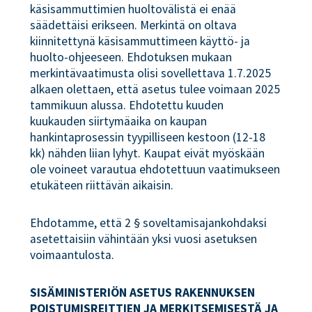
käsisammuttimien huoltovälistä ei enää
säädettäisi erikseen. Merkintä on oltava
kiinnitettynä käsisammuttimeen käyttö- ja
huolto-ohjeeseen. Ehdotuksen mukaan
merkintävaatimusta olisi sovellettava 1.7.2025
alkaen olettaen, että asetus tulee voimaan 2025
tammikuun alussa. Ehdotettu kuuden
kuukauden siirtymäaika on kaupan
hankintaprosessin tyypilliseen kestoon (12-18
kk) nähden liian lyhyt. Kaupat eivät myöskään
ole voineet varautua ehdotettuun vaatimukseen
etukäteen riittävän aikaisin.
Ehdotamme, että 2 § soveltamisajankohdaksi
asetettaisiin vähintään yksi vuosi asetuksen
voimaantulosta.
SISÄMINISTERIÖN ASETUS RAKENNUKSEN
POISTUMISREITTIEN JA MERKITSEMISESTÄ JA