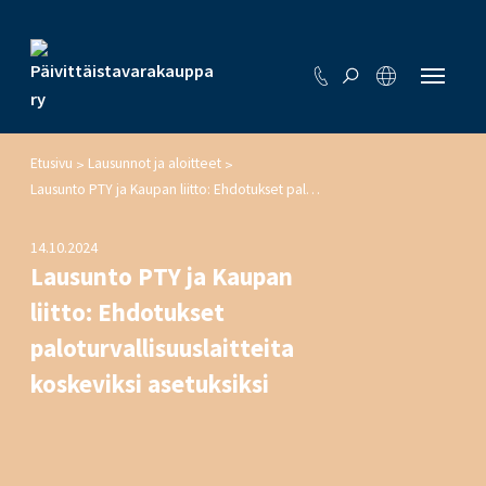
Etusivu
Lausunnot ja aloitteet
>
>
Lausunto PTY ja Kaupan liitto: Ehdotukset paloturvallisuuslaitteita koskeviksi asetuksiksi
14.10.2024
Lausunto PTY ja Kaupan
liitto: Ehdotukset
paloturvallisuuslaitteita
koskeviksi asetuksiksi