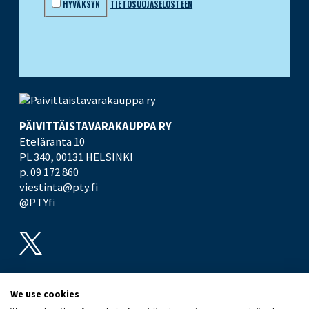
HYVÄKSYN
TIETOSUOJASELOSTEEN
PÄIVITTÄISTAVARA­KAUPPA RY
Eteläranta 10
PL 340,
00131 HELSINKI
p. 09 172 860
viestinta@pty.fi
@PTYfi
UUTISHUONE
PTY
We use cookies