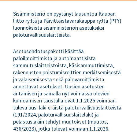
Sisäministeriö on pyytänyt lausuntoa Kaupan
liitto ry:ltä ja Päivittäistavarakauppa ry:ltä (PTY)
luonnoksista sisäministeriön asetuksiksi
paloturvallisuuslaitteista.
Asetusehdotuspaketti käsittää
paloilmoittimista ja automaattisista
sammutuslaitteistoista, käsisammuttimista,
rakennusten poistumisreittien merkitsemisestä
ja valaisemisesta sekä palovaroittimista
annettavat asetukset. Uusien asetusten
antamisen ja samalla nyt voimassa olevien
kumoamisen taustalla ovat 1.1.2025 voimaan
tuleva uusi laki eräistä paloturvallisuuslaitteista
(191/2024, paloturvallisuuslaitelaki) ja
pelastuslakiin tehdyt muutokset (muutos,
436/2023), jotka tulevat voimaan 1.1.2026.