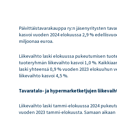
Päivittäistavarakauppa ry:n jäsenyritysten tava
kasvoi vuoden 2024 elokuussa 2,9 % edellisvuode
miljoonaa euroa.
Liikevaihto laski elokuussa pukeutumisen tuot
tuoteryhmän liikevaihto kasvoi 1,0 %. Kaikkia
laski yhteensä 0,9 % vuoden 2023 elokuuhun v
liikevaihto kasvoi 4,5 %.
Tavaratalo- ja hypermarketketjujen liikevai
Liikevaihto laski tammi-elokuussa 2024 pukeu
vuoden 2023 tammi-elokuusta. Samaan aikaan k