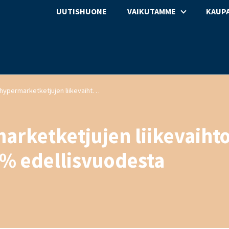
UUTISHUONE
VAIKUTAMME
KAUPA
Tavaratalo- ja hypermarketketjujen liikevaihto kasvoi elokuussa 2,9 % edellisvuodesta
marketketjujen liikevaiht
 % edellisvuodesta