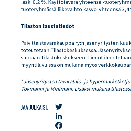
laski 0,2 %. Käyttötavara yhteensä -tuoteryhmän
tuoteryhmässä liikevaihto kasvoi yhteensä 3,
Tilaston taustatiedot
Päivittäistavarakauppa ry:n jäsenyritysten kuuk
toteutetaan Tilastokeskuksessa. Jäsenyritykset
suoraan Tilastokeskukseen. Tiedot ilmoitetaan
myyntiluvuissa on mukana myös verkkokaupan
*
Jäsenyritysten tavaratalo- ja hypermarketketju
Tokmanni ja Minimani. Lisäksi mukana tilastos
JAA JULKAISU
Twitter
LinkedIn