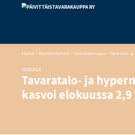
>
>
>
Etusivu
Myyntitiedotteet
Tavaratalokauppa
30.09.2024
Tavaratalo- ja hyper
kasvoi elokuussa 2,9