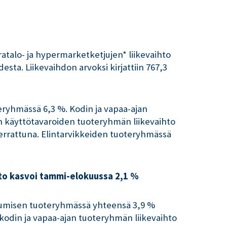
ratalo- ja hypermarketketjujen* liikevaihto
sta. Liikevaihdon arvoksi kirjattiin 767,3
eryhmässä 6,3 %. Kodin ja vapaa-ajan
an käyttötavaroiden tuoteryhmän liikevaihto
errattuna. Elintarvikkeiden tuoteryhmässä
hto kasvoi tammi-elokuussa 2,1 %
tumisen tuoteryhmässä yhteensä 3,9 %
odin ja vapaa-ajan tuoteryhmän liikevaihto