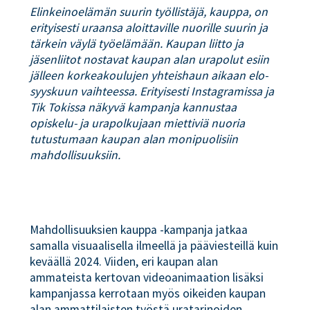
Elinkeinoelämän suurin työllistäjä, kauppa, on
erityisesti uraansa aloittaville nuorille suurin ja
tärkein väylä työelämään. Kaupan liitto ja
jäsenliitot nostavat kaupan alan urapolut esiin
jälleen korkeakoulujen yhteishaun aikaan elo-
syyskuun vaihteessa. Erityisesti Instagramissa ja
Tik Tokissa näkyvä kampanja kannustaa
opiskelu- ja urapolkujaan miettiviä nuoria
tutustumaan kaupan alan monipuolisiin
mahdollisuuksiin.
Mahdollisuuksien kauppa -kampanja jatkaa
samalla visuaalisella ilmeellä ja pääviesteillä kuin
keväällä 2024. Viiden, eri kaupan alan
ammateista kertovan videoanimaation lisäksi
kampanjassa kerrotaan myös oikeiden kaupan
alan ammattilaisten työstä uratarinoiden