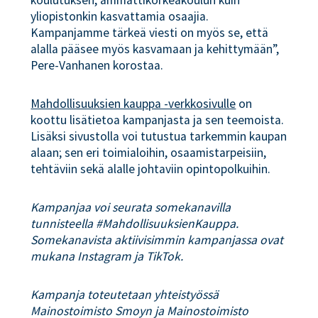
koulutuksen, ammattikorkeakoulun kuin
yliopistonkin kasvattamia osaajia.
Kampanjamme tärkeä viesti on myös se, että
alalla pääsee myös kasvamaan ja kehittymään”,
Pere-Vanhanen korostaa.
Mahdollisuuksien kauppa -verkkosivulle
on
koottu lisätietoa kampanjasta ja sen teemoista.
Lisäksi sivustolla voi tutustua tarkemmin kaupan
alaan; sen eri toimialoihin, osaamistarpeisiin,
tehtäviin sekä alalle johtaviin opintopolkuihin.
Kampanjaa voi seurata somekanavilla
tunnisteella #MahdollisuuksienKauppa.
Somekanavista aktiivisimmin kampanjassa ovat
mukana Instagram ja TikTok.
Kampanja toteutetaan yhteistyössä
Mainostoimisto Smoyn ja Mainostoimisto