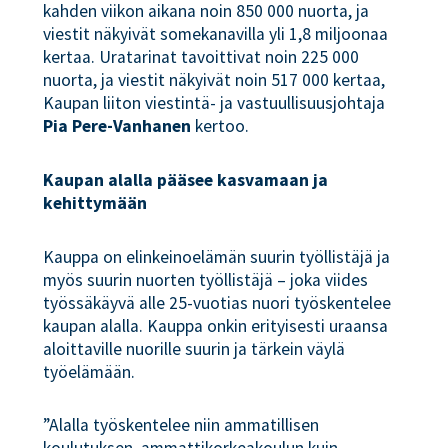
kahden viikon aikana noin 850 000 nuorta, ja
viestit näkyivät somekanavilla yli 1,8 miljoonaa
kertaa. Uratarinat tavoittivat noin 225 000
nuorta, ja viestit näkyivät noin 517 000 kertaa,
Kaupan liiton viestintä- ja vastuullisuusjohtaja
Pia Pere-Vanhanen
kertoo.
Kaupan alalla pääsee kasvamaan ja
kehittymään
Kauppa on elinkeinoelämän suurin työllistäjä ja
myös suurin nuorten työllistäjä – joka viides
työssäkäyvä alle 25-vuotias nuori työskentelee
kaupan alalla. Kauppa onkin erityisesti uraansa
aloittaville nuorille suurin ja tärkein väylä
työelämään.
”Alalla työskentelee niin ammatillisen