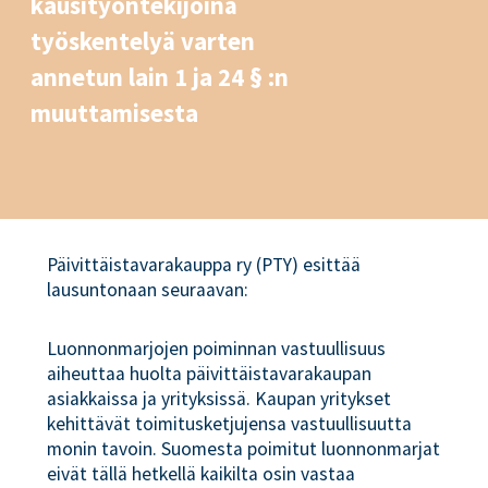
kausityöntekijöinä
työskentelyä varten
annetun lain 1 ja 24 § :n
muuttamisesta
Päivittäistavarakauppa ry (PTY) esittää
lausuntonaan seuraavan:
Luonnonmarjojen poiminnan vastuullisuus
aiheuttaa huolta päivittäistavarakaupan
asiakkaissa ja yrityksissä. Kaupan yritykset
kehittävät toimitusketjujensa vastuullisuutta
monin tavoin. Suomesta poimitut luonnonmarjat
eivät tällä hetkellä kaikilta osin vastaa