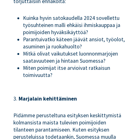
torjuttaisiin ennakolta:
Kuinka hyvin satokaudella 2024 sovellettu
työsuhteinen malli ehkäisi ihmiskauppaa ja
poimijoiden hyväksikäyttöä?
Parantuivatko käteen jäävät ansiot, työolot,
asuminen ja ruokahuolto?
Mitkä olivat vaikutukset luonnonmarjojen
saatavuuteen ja hintaan Suomessa?
Miten poimijat itse arvioivat ratkaisun
toimivuutta?
3.
Marjalain kehittäminen
Pidämme perusteltuna esityksen keskittymistä
kolmansista maista tulevien poimijoiden
tilanteen parantamiseen. Kuten esityksen
perusteluissa todetaankin, Suomessa muulla