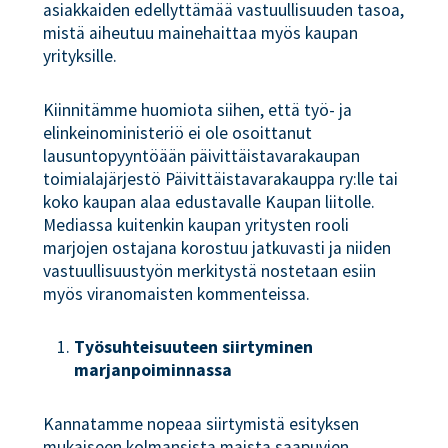
asiakkaiden edellyttämää vastuullisuuden tasoa,
mistä aiheutuu mainehaittaa myös kaupan
yrityksille.
Kiinnitämme huomiota siihen, että työ- ja
elinkeinoministeriö ei ole osoittanut
lausuntopyyntöään päivittäistavarakaupan
toimialajärjestö Päivittäistavarakauppa ry:lle tai
koko kaupan alaa edustavalle Kaupan liitolle.
Mediassa kuitenkin kaupan yritysten rooli
marjojen ostajana korostuu jatkuvasti ja niiden
vastuullisuustyön merkitystä nostetaan esiin
myös viranomaisten kommenteissa.
Työsuhteisuuteen siirtyminen
marjanpoiminnassa
Kannatamme nopeaa siirtymistä esityksen
mukaiseen kolmansista maista saapuvien