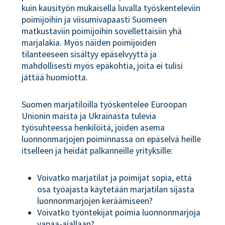
kuin kausityön mukaisella luvalla työskenteleviin
poimijoihin ja viisumivapaasti Suomeen
matkustaviin poimijoihin sovellettaisiin yhä
marjalakia. Myös näiden poimijoiden
tilanteeseen sisältyy epäselvyyttä ja
mahdollisesti myös epäkohtia, joita ei tulisi
jättää huomiotta.
Suomen marjatiloilla työskentelee Euroopan
Unionin maista ja Ukrainasta tulevia
työsuhteessa henkilöitä, joiden asema
luonnonmarjojen poiminnassa on epäselvä heille
itselleen ja heidät palkanneille yrityksille:
Voivatko marjatilat ja poimijat sopia, että
osa työajasta käytetään marjatilan sijasta
luonnonmarjojen keräämiseen?
Voivatko työntekijät poimia luonnonmarjoja
vapaa-ajallaan?