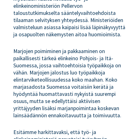
elinkeinoministeriön Pellervon
taloustutkimukselta sääntelyvaihtoehdoista
tilaaman selvityksen yhteydessä. Ministeriöiden
valmisteluun asiassa kaipaisi lisää läpinäkyvyyttä
ja osapuolten näkemysten aitoa huomioimista.
Marjojen poimiminen ja pakkaaminen on
paikallisesti tärkeä elinkeino Pohjois- ja Itä-
Suomessa, jossa vaihtoehtoisia työpaikkoja on
vähän. Marjojen jalostus luo työpaikkoja
elintarviketeollisuudessa koko maahan. Koko
marjasadosta Suomessa voitaisiin kerätä ja
hyödyntää huomattavasti nykyistä suurempi
osuus, mutta se edellyttäisi aktiivisen
yrittäjyyden lisäksi marjanpoimintaa koskevan
lainsäädännön ennakoitavuutta ja toimivuutta.
Esitämme harkittavaksi, että työ- ja