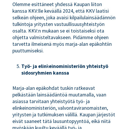
Olemme esittäneet yhdessä Kaupan liiton
kanssa KKV:lle keväällä 2024, että KKV laatisi
selkeän ohjeen, joka avaisi kilpailulainsäädännön
tulkintoja yritysten vastuullisuusyhteistyön
osalta. KKV:n mukaan se ei toistaiseksi ota
ohjetta valmisteltavakseen. Pidämme ohjeen
tarvetta ilmeisenä myös marja-alan epäkohtiin
puuttumiseksi.
Työ- ja elin
k
einoministeriön yhteistyö
sidosryhmien kanssa
Marja-alan epäkohdat tuskin ratkeavat
pelkästään lainsäädäntöä muutamalla, vaan
asiassa tarvitaan yhteistyötä työ- ja
elinkeinoministeriön, valvontaviranomaisten,
yritysten ja tutkimuksen välillä. Kaupan järjestöt
eivät saaneet tätä lausuntopyyntöä, eikä niitä
myöskään kuultu keväällä työ- ja