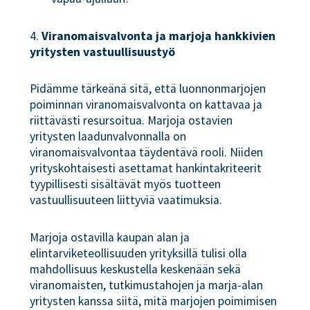
4.
Viranomaisvalvonta ja marjoja hankkivien
yritysten vastuullisuustyö
Pidämme tärkeänä sitä, että luonnonmarjojen
poiminnan viranomaisvalvonta on kattavaa ja
riittävästi resursoitua. Marjoja ostavien
yritysten laadunvalvonnalla on
viranomaisvalvontaa täydentävä rooli. Niiden
yrityskohtaisesti asettamat hankintakriteerit
tyypillisesti sisältävät myös tuotteen
vastuullisuuteen liittyviä vaatimuksia.
Marjoja ostavilla kaupan alan ja
elintarviketeollisuuden yrityksillä tulisi olla
mahdollisuus keskustella keskenään sekä
viranomaisten, tutkimustahojen ja marja-alan
yritysten kanssa siitä, mitä marjojen poimimisen