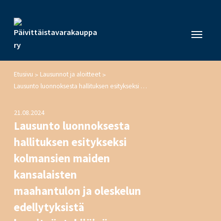
Etusivu
Lausunnot ja aloitteet
>
>
Lausunto luonnoksesta hallituksen esitykseksi kolmansien maiden kansalaisten maahantulon ja oleskelun edellytyksistä kausityöntekijöinä työskentelyä varten annetun lain 1 ja 24 § :n muuttamisesta
21.08.2024
Lausunto luonnoksesta
hallituksen esitykseksi
kolmansien maiden
kansalaisten
maahantulon ja oleskelun
edellytyksistä