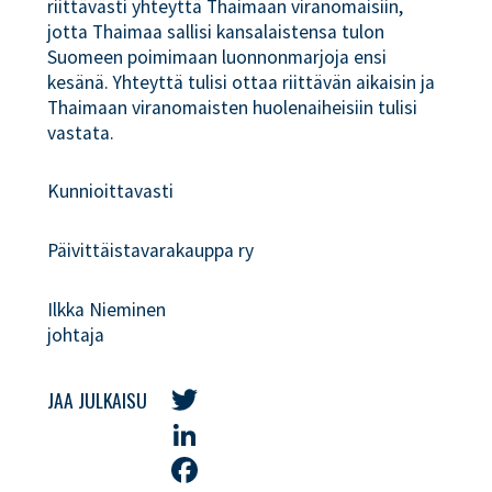
riittävästi yhteyttä Thaimaan viranomaisiin,
jotta Thaimaa sallisi kansalaistensa tulon
Suomeen poimimaan luonnonmarjoja ensi
kesänä. Yhteyttä tulisi ottaa riittävän aikaisin ja
Thaimaan viranomaisten huolenaiheisiin tulisi
vastata.
Kunnioittavasti
Päivittäistavarakauppa ry
Ilkka Nieminen
johtaja
JAA JULKAISU
Twitter
LinkedIn