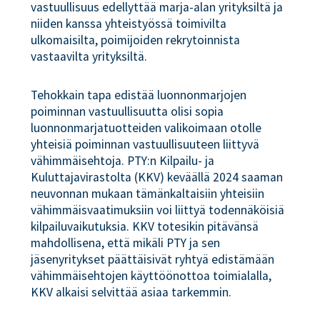
vastuullisuus edellyttää marja-alan yrityksiltä ja
niiden kanssa yhteistyössä toimivilta
ulkomaisilta, poimijoiden rekrytoinnista
vastaavilta yrityksiltä.
Tehokkain tapa edistää luonnonmarjojen
poiminnan vastuullisuutta olisi sopia
luonnonmarjatuotteiden valikoimaan otolle
yhteisiä poiminnan vastuullisuuteen liittyvä
vähimmäisehtoja. PTY:n Kilpailu- ja
Kuluttajavirastolta (KKV) keväällä 2024 saaman
neuvonnan mukaan tämänkaltaisiin yhteisiin
vähimmäisvaatimuksiin voi liittyä todennäköisiä
kilpailuvaikutuksia. KKV totesikin pitävänsä
mahdollisena, että mikäli PTY ja sen
jäsenyritykset päättäisivät ryhtyä edistämään
vähimmäisehtojen käyttöönottoa toimialalla,
KKV alkaisi selvittää asiaa tarkemmin.