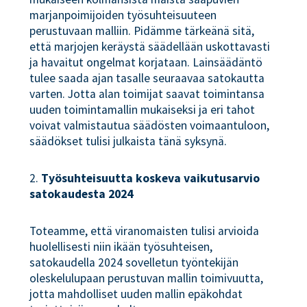
marjanpoimijoiden työsuhteisuuteen
perustuvaan malliin. Pidämme tärkeänä sitä,
että marjojen keräystä säädellään uskottavasti
ja havaitut ongelmat korjataan. Lainsäädäntö
tulee saada ajan tasalle seuraavaa satokautta
varten. Jotta alan toimijat saavat toimintansa
uuden toimintamallin mukaiseksi ja eri tahot
voivat valmistautua säädösten voimaantuloon,
säädökset tulisi julkaista tänä syksynä.
2.
Työsuhteisuutta koskeva vaikutusarvio
satokaudesta 2024
Toteamme, että viranomaisten tulisi arvioida
huolellisesti niin ikään työsuhteisen,
satokaudella 2024 sovelletun työntekijän
oleskelulupaan perustuvan mallin toimivuutta,
jotta mahdolliset uuden mallin epäkohdat