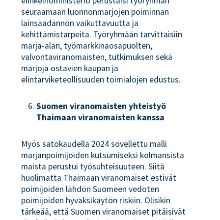
elinkeinoministeriö perustaisi työryhmän
seuraamaan luonnonmarjojen poiminnan
lainsäädännön vaikuttavuutta ja
kehittämistarpeita. Työryhmään tarvittaisiin
marja-alan, työmarkkinaosapuolten,
valvontaviranomaisten, tutkimuksen sekä
marjoja ostavien kaupan ja
elintarviketeollisuuden toimialojen edustus.
Suomen viranomaisten yhteistyö
Thaimaan viranomaisten kanssa
Myös satokaudella 2024 sovellettu malli
marjanpoimijoiden kutsumiseksi kolmansista
maista perustui työsuhteisuuteen. Siitä
huolimatta Thaimaan viranomaiset estivät
poimijoiden lähdön Suomeen vedoten
poimijoiden hyväksikäytön riskiin. Olisikin
tärkeää, että Suomen viranomaiset pitäisivät