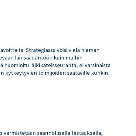
oitteita. Strategiassa voisi vielä hieman
levaan lainsäädäntöön kuin muihin
 huomioitu jälkikäteisseuranta, ei varsinaista
 kytkeytyvien toimijoiden saataville kunkin
 varmistetaan säännöllisellä testauksella,