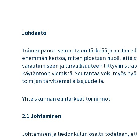
Johdanto
Toimenpanon seuranta on tärkeää ja auttaa edis
enemmän kertoa, miten pidetään huoli, että st
varautumiseen ja turvallisuuteen liittyviin str
käytäntöön viemistä. Seurantaa voisi myös hy
toimijan tarvitsemalla laajuudella.
Yhteiskunnan elintärkeät toiminnot
2.1 Johtaminen
Johtamisen ja tiedonkulun osalta todetaan, ett