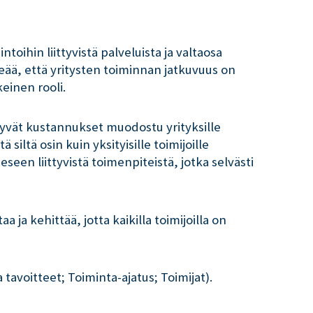
oihin liittyvistä palveluista ja valtaosa
eää, että yritysten toiminnan jatkuvuus on
einen rooli.
tyvät kustannukset muodostu yrityksille
ltä osin kuin yksityisille toimijoille
seen liittyvistä toimenpiteistä, jotka selvästi
 ja kehittää, jotta kaikilla toimijoilla on
tavoitteet; Toiminta-ajatus; Toimijat).