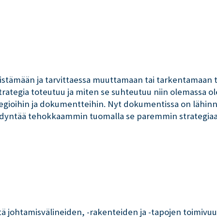
tämään ja tarvittaessa muuttamaan tai tarkentamaan tav
rategia toteutuu ja miten se suhteutuu niin olemassa o
ategioihin ja dokumentteihin. Nyt dokumentissa on lähinnä
ödyntää tehokkaammin tuomalla se paremmin strategiaan
ä johtamisvälineiden, -rakenteiden ja -tapojen toimivuus