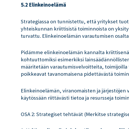
5.2 Elinkeinoelämä
Strategiassa on tunnistettu, että yritykset tuot
yhteiskunnan kriittisistä toiminnoista on yksi
turvattu. Elinkeinoelämän varautumisen osalta
Pidämme elinkeinoelämän kannalta kriittisenä,
kohtuuttomiksi esimerkiksi lainsäädännöllisten 
määritetään varautumisvelvoitteita, toimijoilla 
poikkeavat tavanomaisena pidettävästä toiminna
Elinkeinoelämän, viranomaisten ja järjestöjen vä
käytössään riittävästi tietoa ja resursseja toim
OSA 2: Strategiset tehtävät (Merkitse strategis