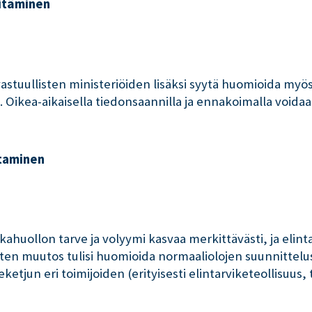
pitäminen
astuullisten ministeriöiden lisäksi syytä huomioida myös
. Oikea-aikaisella tiedonsaannilla ja ennakoimalla voida
taminen
uollon tarve ja volyymi kasvaa merkittävästi, ja elintar
sten muutos tulisi huomioida normaaliolojen suunnittelu
eketjun eri toimijoiden (erityisesti elintarviketeollisuus