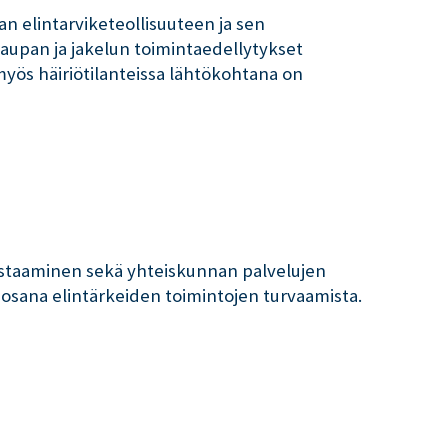
an elintarviketeollisuuteen ja sen
kaupan ja jakelun toimintaedellytykset
myös häiriötilanteissa lähtökohtana on
n vastaaminen sekä yhteiskunnan palvelujen
 osana elintärkeiden toimintojen turvaamista.