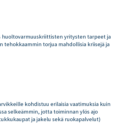
 huoltovarmuuskriittisten yritysten tarpeet ja
an tehokkaammin torjua mahdollisia kriisejä ja
vikkeille kohdistuu erilaisia vaatimuksia kuin
ssa selkeämmin, jotta toiminnan ylös ajo
, tukkukaupat ja jakelu sekä ruokapalvelut)