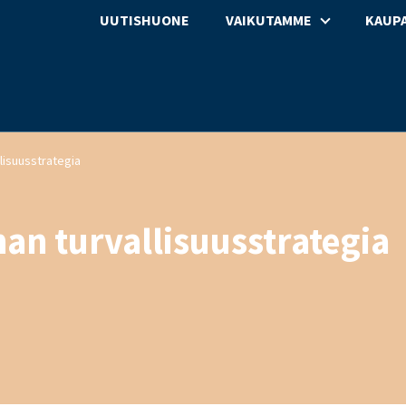
UUTISHUONE
VAIKUTAMME
KAUPA
lisuusstrategia
an turvallisuusstrategia