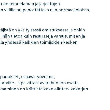
 elinkeinoelämän ja järjestöjen
n välillä on panostettava niin normaalioloissa,
täjistä on yksityisessä omistuksessa ja onkin
sti niin tietoa kuin resursseja varautumisen ja
la yhdessä kaikkien toimijoiden kesken
topanokset, osaava työvoima,
rvike- ja päivittäistavarahuollon osalta
rvaaminen on kriittistä koko elintarvikeketjun