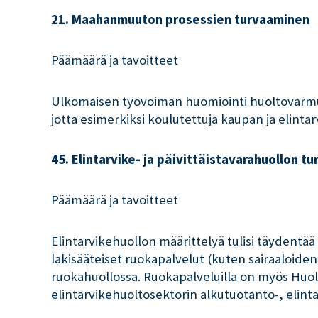
21. Maahanmuuton prosessien turvaaminen
Päämäärä ja tavoitteet
Ulkomaisen työvoiman huomiointi huoltovarmuus
jotta esimerkiksi koulutettuja kaupan ja elintarv
45. Elintarvike- ja päivittäistavarahuollon t
Päämäärä ja tavoitteet
Elintarvikehuollon määrittelyä tulisi täydent
lakisääteiset ruokapalvelut (kuten sairaaloiden
ruokahuollossa. Ruokapalveluilla on myös Huol
elintarvikehuoltosektorin alkutuotanto-, elinta