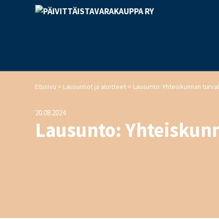
>
>
Etusivu
Lausunnot ja aloitteet
Lausunto: Yhteiskunnan turval
20.08.2024
Lausunto: Yhteiskunn