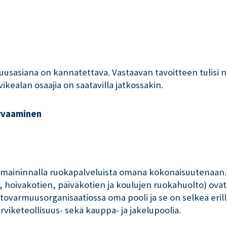
asiana on kannatettava. Vastaavan tavoitteen tulisi näk
ikealan osaajia on saatavilla jatkossakin.
urvaaminen
ää maininnalla ruokapalveluista omana kokonaisuutenaan.
, hoivakotien, päiväkotien ja koulujen ruokahuolto) ovat
tovarmuusorganisaatiossa oma pooli ja se on selkeä eril
rviketeollisuus- sekä kauppa- ja jakelupoolia.