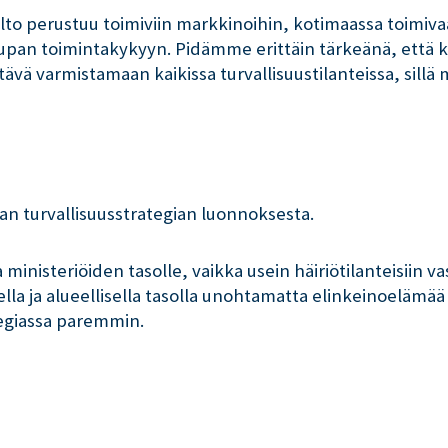
olto perustuu toimiviin markkinoihin, kotimaassa toimiva
kaupan toimintakykyyn. Pidämme erittäin tärkeänä, että 
vä varmistamaan kaikissa turvallisuustilanteissa, sillä 
n turvallisuusstrategian luonnoksesta.
a ministeriöiden tasolle, vaikka usein häiriötilanteisii
lla ja alueellisella tasolla unohtamatta elinkeinoelämää
tegiassa paremmin.