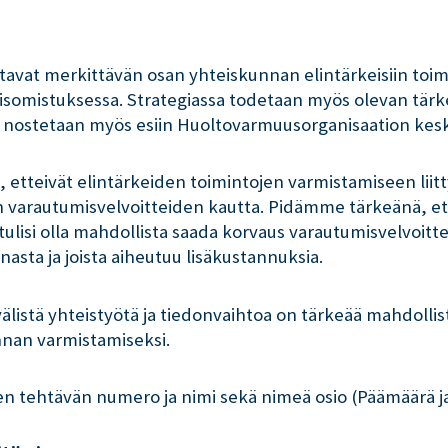
tavat merkittävän osan yhteiskunnan elintärkeisiin toimint
tyisomistuksessa. Strategiassa todetaan myös olevan tärk
 nostetaan myös esiin Huoltovarmuusorganisaation kesk
 etteivät elintärkeiden toimintojen varmistamiseen liit
varautumisvelvoitteiden kautta. Pidämme tärkeänä, että si
tulisi olla mahdollista saada korvaus varautumisvelvoittee
sta ja joista aiheutuu lisäkustannuksia.
listä yhteistyötä ja tiedonvaihtoa on tärkeää mahdollistaa
innan varmistamiseksi.
en tehtävän numero ja nimi sekä nimeä osio (Päämäärä ja 