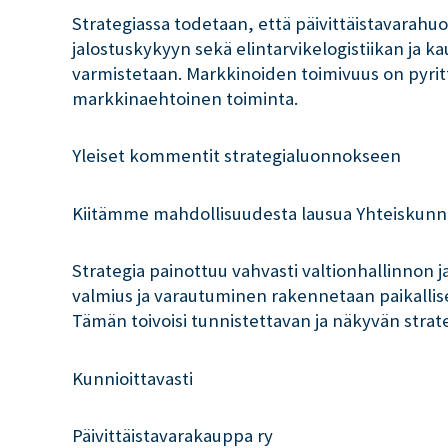
Strategiassa todetaan, että päivittäistavarahu
jalostuskykyyn sekä elintarvikelogistiikan ja 
varmistetaan. Markkinoiden toimivuus on pyrittä
markkinaehtoinen toiminta.
Yleiset kommentit strategialuonnokseen
Kiitämme mahdollisuudesta lausua Yhteiskunna
Strategia painottuu vahvasti valtionhallinnon j
valmius ja varautuminen rakennetaan paikallise
Tämän toivoisi tunnistettavan ja näkyvän stra
Kunnioittavasti
Päivittäistavarakauppa ry