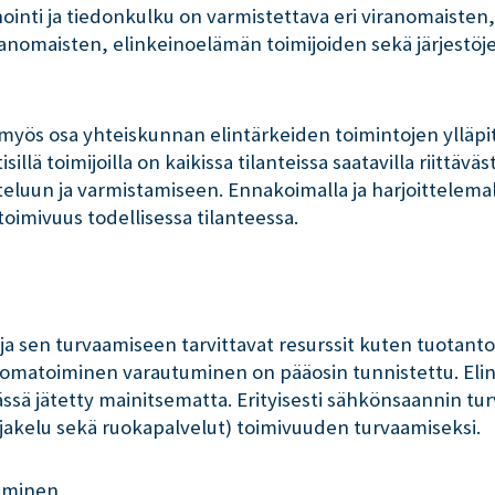
nointi ja tiedonkulku on varmistettava eri viranomaisten,
ranomaisten, elinkeinoelämän toimijoiden sekä järjestöje
ja myös osa yhteiskunnan elintärkeiden toimintojen ylläpi
illä toimijoilla on kaikissa tilanteissa saatavilla riittävä
luun ja varmistamiseen. Ennakoimalla ja harjoittelemal
oimivuus todellisessa tilanteessa.
s ja sen turvaamiseen tarvittavat resurssit kuten tuotan
n omatoiminen varautuminen on pääosin tunnistettu. Elinta
 tässä jätetty mainitsematta. Erityisesti sähkönsaannin tu
a jakelu sekä ruokapalvelut) toimivuuden turvaamiseksi.
aaminen