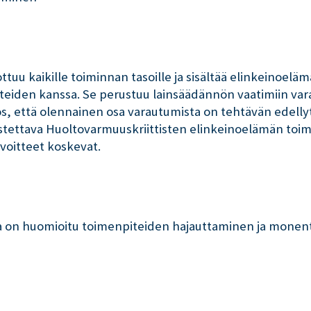
tuu kaikille toiminnan tasoille ja sisältää elinkeinoelä
teiden kanssa. Se perustuu lainsäädännön vaatimiin vara
, että olennainen osa varautumista on tehtävän edellytt
stettava Huoltovarmuuskriittisten elinkeinoelämän toimi
lvoitteet koskevat.
ta on huomioitu toimenpiteiden hajauttaminen ja monen