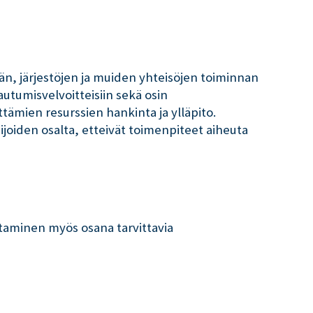
män, järjestöjen ja muiden yhteisöjen toiminnan
utumisvelvoitteisiin sekä osin
ämien resurssien hankinta ja ylläpito.
joiden osalta, etteivät toimenpiteet aiheuta
taminen myös osana tarvittavia