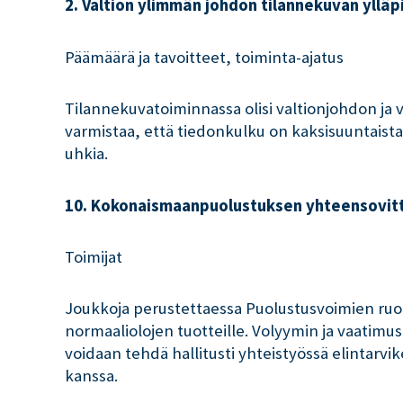
2. Valtion ylimmän johdon tilannekuvan yllä
Päämäärä ja tavoitteet, toiminta-ajatus
Tilannekuvatoiminnassa olisi valtionjohdon ja v
varmistaa, että tiedonkulku on kaksisuuntaista
uhkia.
10. Kokonaismaanpuolustuksen yhteensovit
Toimijat
Joukkoja perustettaessa Puolustusvoimien ruokah
normaaliolojen tuotteille. Volyymin ja vaatimu
voidaan tehdä hallitusti yhteistyössä elintarvik
kanssa.