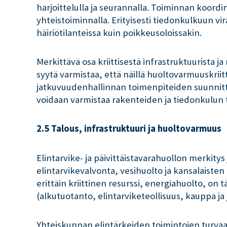
harjoittelulla ja seurannalla. Toiminnan koordi
yhteistoiminnalla. Erityisesti tiedonkulkuun vi
häiriötilanteissa kuin poikkeusoloissakin.
Merkittävä osa kriittisestä infrastruktuurista 
syytä varmistaa, että näillä huoltovarmuuskriittis
jatkuvuudenhallinnan toimenpiteiden suunnitte
voidaan varmistaa rakenteiden ja tiedonkulun t
2.5 Talous, infrastruktuuri ja huoltovarmuus
Elintarvike- ja päivittäistavarahuollon merkity
elintarvikevalvonta, vesihuolto ja kansalaiste
erittäin kriittinen resurssi, energiahuolto, on
(alkutuotanto, elintarviketeollisuus, kauppa j
Yhteiskunnan elintärkeiden toimintojen turv