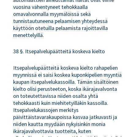
vuosina vähentyneet tehokkaalla
omavalvonnalla myymälöissä sekä
tunnistautuneena pelaamisen yhteydessä
käyttöön otetuilla pelaamista rajoittavilla
menettelyillä.
38 §. Itsepalvelupäätteitä koskeva kielto
Itsepalvelupäätteitä koskeva kielto rahapelien
myynnissä ei saisi koskea kuponkipelien myyntiä
kaupan itsepalvelukassoilla. Tämän sisältöinen
kielto olisi perusteeton, koska ikärajavalvonta
on toteutettavissa niiden osalta yhtä
tehokkaasti kuin miehitetyilläkin kassoilla.
Itsepalvelukassojen merkitys
päivittäistavarakaupoissa kasvaa jatkuvasti ja
niiden kautta myydään nykyisinkin monia
ikärajavalvottavia tuotteita, kuten