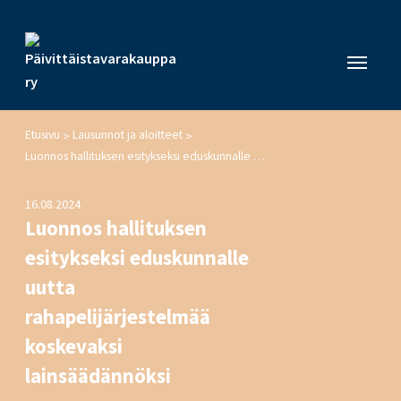
Etusivu
Lausunnot ja aloitteet
>
>
Luonnos hallituksen esitykseksi eduskunnalle uutta rahapelijärjestelmää koskevaksi lainsäädännöksi
16.08.2024
Luonnos hallituksen
esitykseksi eduskunnalle
uutta
rahapelijärjestelmää
koskevaksi
lainsäädännöksi