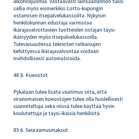
alkoholijuomia. Vastaavasti lainsäädännön tulisi
sallia myös esimerkiksi Lotto-kupongin
ostamisen itsepalvelukassoilta. Nykyisin
henkilökunnan edustaja varmistaa
ikärajavalvottavien tuotteiden ostajan täysi-
ikäisyyden myös itsepalvelukassoilla.
Tulevaisuudessa teknisten ratkaisujen
kehittyessä ikärajavalvontaa voidaan
mahdollisesti automatisoida.
48 §. Koeostot
Pykälään tulee lisätä vaatimus siitä, että
viranomaisen koeostojen tulee olla huolellisesti
suunniteltuja sekä niissä tulee käyttää hyvin
koulutettuja ja täysi-ikäisiä henkilöitä.
85 §. Seuraamusmaksut