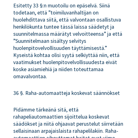
Esitetty 33 §:n muotoilu on epäselvä. Siinä
todetaan, että ”toimiluvanhaltijan on
huolehdittava siitä, että valvontaan osallistuva
henkilökunta tuntee tässä laissa säädetyt ja
suunnitelmassa määrätyt velvoitteensa” ja että
”Suunnitelmaan sisältyy selvitys
huolenpitovelvollisuuden täyttämisestä.”
Kyseistä kohtaa olisi syytä selkiyttää niin, että
vaatimukset huolenpitovelvollisuudesta eivät
koske asiamiehiä ja niiden toteuttamaa
omavalvontaa.
36 §. Raha-automaatteja koskevat säännökset
Pidämme tärkeänä sitä, että
rahapeliautomaattien sijoittelua koskevat
säädökset ja niitä ohjaavat perustelut siirretään
sellaisinaan arpajaislaista rahapelilakiin. Raha-
automaattien aiheuttamat haitat ovat viime