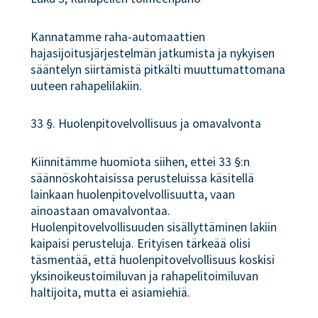
Kannatamme raha-automaattien
hajasijoitusjärjestelmän jatkumista ja nykyisen
sääntelyn siirtämistä pitkälti muuttumattomana
uuteen rahapelilakiin.
33 §. Huolenpitovelvollisuus ja omavalvonta
Kiinnitämme huomiota siihen, ettei 33 §:n
säännöskohtaisissa perusteluissa käsitellä
lainkaan huolenpitovelvollisuutta, vaan
ainoastaan omavalvontaa.
Huolenpitovelvollisuuden sisällyttäminen lakiin
kaipaisi perusteluja. Erityisen tärkeää olisi
täsmentää, että huolenpitovelvollisuus koskisi
yksinoikeustoimiluvan ja rahapelitoimiluvan
haltijoita, mutta ei asiamiehiä.