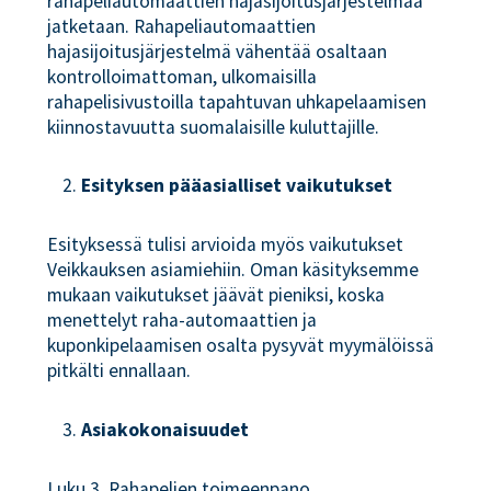
rahapeliautomaattien hajasijoitusjärjestelmää
jatketaan. Rahapeliautomaattien
hajasijoitusjärjestelmä vähentää osaltaan
kontrolloimattoman, ulkomaisilla
rahapelisivustoilla tapahtuvan uhkapelaamisen
kiinnostavuutta suomalaisille kuluttajille.
Esityksen pääasialliset vaikutukset
Esityksessä tulisi arvioida myös vaikutukset
Veikkauksen asiamiehiin. Oman käsityksemme
mukaan vaikutukset jäävät pieniksi, koska
menettelyt raha-automaattien ja
kuponkipelaamisen osalta pysyvät myymälöissä
pitkälti ennallaan.
Asiakokonaisuudet
Luku 3, Rahapelien toimeenpano