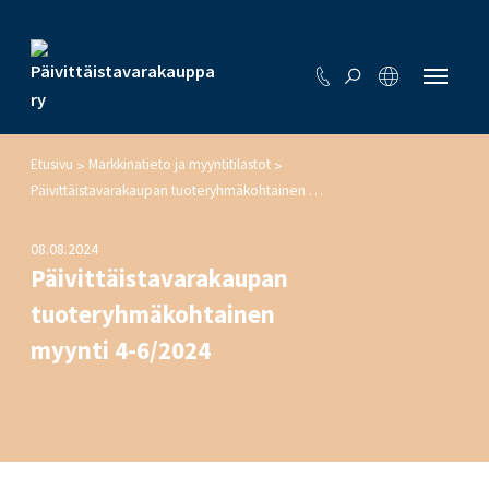
Etusivu
Markkinatieto ja myyntitilastot
>
>
Päivittäistavarakaupan tuoteryhmäkohtainen myynti 4-6/2024
08.08.2024
Päivittäistavarakaupan
tuoteryhmäkohtainen
myynti 4-6/2024