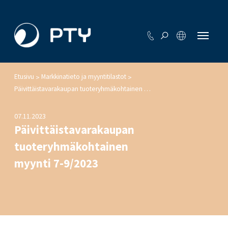
Etusivu
Markkinatieto ja myyntitilastot
>
>
Päivittäistavarakaupan tuoteryhmäkohtainen myynti 7-9/2023
07.11.2023
Päivittäistavarakaupan
tuoteryhmäkohtainen
myynti 7-9/2023