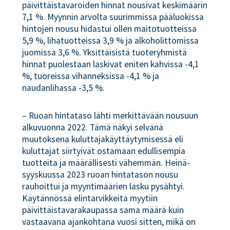
päivittäistavaroiden hinnat nousivat keskimäärin
7,1 %. Myynnin arvolta suurimmissa pääluokissa
hintojen nousu hidastui ollen maitotuotteissa
5,9 %, lihatuotteissa 3,9 % ja alkoholittomissa
juomissa 3,6 %. Yksittäisistä tuoteryhmistä
hinnat puolestaan laskivat eniten kahvissa -4,1
%, tuoreissa vihanneksissa -4,1 % ja
naudanlihassa -3,5 %.
– Ruoan hintataso lähti merkittävään nousuun
alkuvuonna 2022. Tämä näkyi selvänä
muutoksena kuluttajakäyttäytymisessä eli
kuluttajat siirtyivät ostamaan edullisempia
tuotteita ja määrällisesti vähemmän. Heinä-
syyskuussa 2023 ruoan hintatason nousu
rauhoittui ja myyntimäärien lasku pysähtyi.
Käytännössä elintarvikkeita myytiin
päivittäistavarakaupassa sama määrä kuin
vastaavana ajankohtana vuosi sitten, mikä on