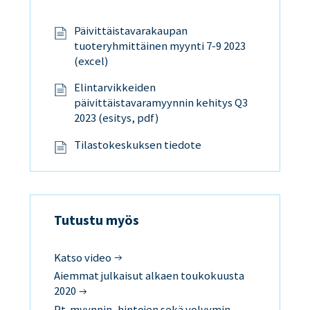
Päivittäistavarakaupan
tuoteryhmittäinen myynti 7-9 2023
(excel)
Elintarvikkeiden
päivittäistavaramyynnin kehitys Q3
2023 (esitys, pdf)
Tilastokeskuksen tiedote
Tutustu myös
Katso video
Aiemmat julkaisut alkaen toukokuusta
2020
Pt-myynnin, hintojen sekä volyymin