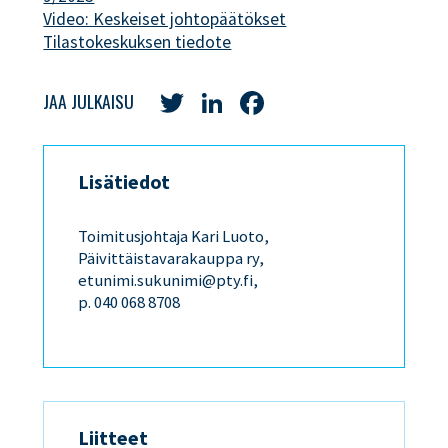
Video: Keskeiset johtopäätökset
Tilastokeskuksen tiedote
Twitter
LinkedIn
Facebook
JAA JULKAISU
Lisätiedot
Toimitusjohtaja Kari Luoto,
Päivittäistavarakauppa ry,
etunimi.sukunimi@pty.fi,
p. 040 068 8708
Liitteet