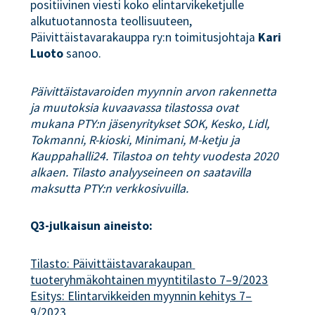
positiivinen viesti koko elintarvikeketjulle
alkutuotannosta teollisuuteen,
Päivittäistavarakauppa ry:n toimitusjohtaja
Kari
Luoto
sanoo.
Päivittäistavaroiden myynnin arvon rakennetta
ja muutoksia kuvaavassa tilastossa ovat
mukana PTY:n jäsenyritykset SOK, Kesko, Lidl,
Tokmanni, R-kioski, Minimani, M-ketju ja
Kauppahalli24. Tilastoa on tehty vuodesta 2020
alkaen. Tilasto analyyseineen on saatavilla
maksutta PTY:n verkkosivuilla.
Q3-julkaisun aineisto:
Tilasto: Päivittäistavarakaupan 
tuoteryhmäkohtainen myyntitilasto 7–9/2023
Esitys: Elintarvikkeiden myynnin kehitys 7–
9/2023