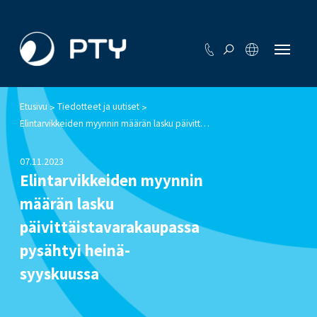
Etusivu
Tiedotteet ja uutiset
>
>
Elintarvikkeiden myynnin määrän lasku päivittäistavarakaupassa pysähtyi heinä-syyskuussa
07.11.2023
Elintarvikkeiden myynnin
määrän lasku
päivittäistavarakaupassa
pysähtyi heinä-
syyskuussa