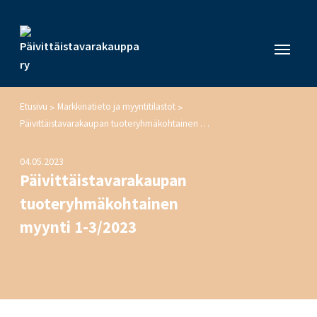
Etusivu
Markkinatieto ja myyntitilastot
>
>
Päivittäistavarakaupan tuoteryhmäkohtainen myynti 1-3/2023
04.05.2023
Päivittäistavarakaupan
tuoteryhmäkohtainen
myynti 1-3/2023