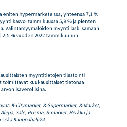
sa eniten hypermarketeissa, yhteensä 7,1 %
ynti kasvoi tammikuussa 5,9 % ja pienten
a. Valintamyymälöiden myynti laski samaan
oi 2,5 % vuoden 2022 tammikuuhun
ausittaisten myyntitietojen tilastointi
 toimittavat kuukausittaiset tietonsa
arvonlisäverollisina.
 ovat: K-Citymarket, K-Supermarket, K-Market,
Alepa, Sale, Prisma, S-market, Herkku ja
i sekä Kauppahalli24.