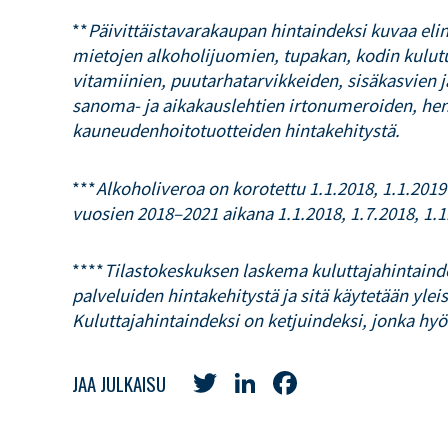
**
Päivittäistavarakaupan hintaindeksi kuvaa eli
mietojen alkoholijuomien, tupakan, kodin kulutu
vitamiinien, puutarhatarvikkeiden, sisäkasvien 
sanoma- ja aikakauslehtien irtonumeroiden, hen
kauneudenhoitotuotteiden hintakehitystä.
***
Alkoholiveroa on korotettu 1.1.2018, 1.1.2019
vuosien 2018–2021 aikana 1.1.2018, 1.7.2018, 1.1.
****
Tilastokeskuksen laskema kuluttajahintaind
palveluiden hintakehitystä ja sitä käytetään yleis
Kuluttajahintaindeksi on ketjuindeksi, jonka hyö
Twitter
LinkedIn
Facebook
JAA JULKAISU