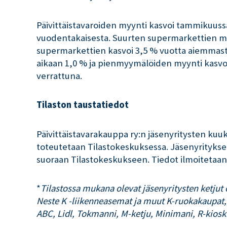
Päivittäistavaroiden myynti kasvoi tammikuus
vuodentakaisesta. Suurten supermarkettien my
supermarkettien kasvoi 3,5 % vuotta aiemmast
aikaan 1,0 % ja pienmyymälöiden myynti kasv
verrattuna.
Tilaston taustatiedot
Päivittäistavarakauppa ry:n jäsenyritysten kuuk
toteutetaan Tilastokeskuksessa. Jäsenyritykset
suoraan Tilastokeskukseen. Tiedot ilmoitetaan 
*
Tilastossa mukana olevat jäsenyritysten ketjut
Neste K -liikenneasemat ja muut K-ruokakaupat, 
ABC, Lidl, Tokmanni, M-ketju, Minimani, R-kiosk