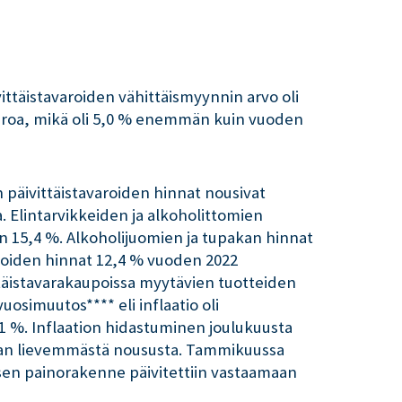
vittäistavaroiden vähittäismyynnin arvo oli
uroa, mikä oli 5,0 % enemmän kuin vuoden
 päivittäistavaroiden hinnat nousivat
Elintarvikkeiden ja alkoholittomien
 15,4 %. Alkoholijuomien ja tupakan hinnat
roiden hinnat 12,4 % vuoden 2022
täistavarakaupoissa myytävien tuotteiden
uosimuutos**** eli inflaatio oli
,1 %. Inflaation hidastuminen joulukuusta
an lievemmästä noususta. Tammikuussa
sen painorakenne päivitettiin vastaamaan