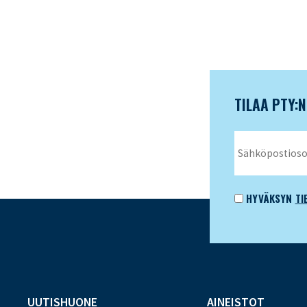
TILAA PTY:
HYVÄKSYN
TI
UUTISHUONE
AINEISTOT