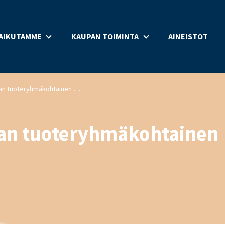
AIKUTAMME
KAUPAN TOIMINTA
AINEISTOT
Päivittäistavarakaupan tuoteryhmäkohtainen myynti 10-12/2022
pan tuoteryhmäkohtainen