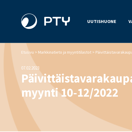
UUTISHUONE
V
>
>
Etusivu
Markkinatieto ja myyntitilastot
07.02.2023
Päivittäistavarakau
myynti 10-12/2022