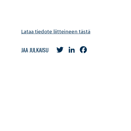
Lataa tiedote liitteineen tästä
Twitter
LinkedIn
Facebook
JAA JULKAISU