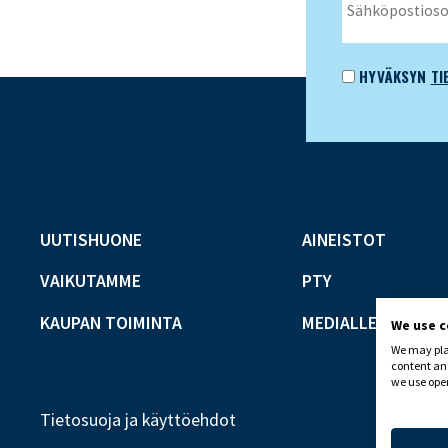
HYVÄKSYN
TI
UUTISHUONE
AINEISTOT
VAIKUTAMME
PTY
KAUPAN TOIMINTA
MEDIALLE
We use 
We may plac
content and
we use open
Tietosuoja ja käyttöehdot