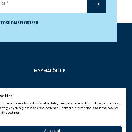
ETOSUOJASELOSTEEN
MYYMÄLÖILLE
cookies
e these for analysis of our visitor data, to improve our website, show personalised
 to give you a great website experience. For more information about the cookies
 the settings.
Accept all