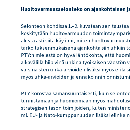
Huoltovarmuusselonteko on ajankohtainen ja
Selonteon kohdissa 1.–2. kuvataan sen taustaa 
keskitytään huoltovarmuuden toimintaympärist
alusta asti siitä käy ilmi, miten huoltovarmuusto
tarkoituksenmukaisena ajankohtaisiin uhkiin t
PTY:n mielestä on hyvä lähtökohta, että huom
aikavälillä hiipivinä uhkina työikäisen väestö
varsinaisten uhka-arvioiden lisäksi myös erilai
myös uhka-arvioiden ja ennakoinnin onnistumi
PTY korostaa samansuuntaisesti, kuin selonteos
tunnistamaan ja huomioimaan myös mahdolliset
strategisen tason toimijoiden, kuten minister
ml. EU- ja Nato-kumppanuuden lisäksi elinkei