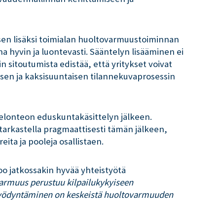
isen lisäksi toimialan huoltovarmuustoiminnan
hyvin ja luontevasti. Sääntelyn lisääminen ei
n sitoutumista edistää, että yritykset voivat
aisen ja kaksisuuntaisen tilannekuvaprosessin
elonteon eduskuntakäsittelyn jälkeen.
 tarkastella pragmaattisesti tämän jälkeen,
ita ja pooleja osallistaen.
oo jatkossakin hyvää yhteistyötä
armuus perustuu kilpailukykyiseen
 hyödyntäminen on keskeistä huoltovarmuuden