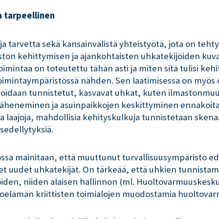
 tarpeellinen
ja tarvetta sekä kansainvälistä yhteistyötä, jota on te
ön kehittymisen ja ajankohtaisten uhkatekijöiden kuva
imintaa on toteutettu tähän asti ja miten sitä tulisi kehi
oimintaympäristössä nähden. Sen laatimisessa on myös os
ioidaan tunnistetut, kasvavat uhkat, kuten ilmastonmuu
n väheneminen ja asuinpaikkojen keskittyminen ennakoita
sia laajoja, mahdollisia kehityskulkuja tunnistetaan sken
sedellytyksiä.
sa mainitaan, että muuttunut turvallisuusympäristö edel
 uudet uhkatekijät. On tärkeää, että uhkien tunnista
iöiden, niiden alaisen hallinnon (ml. Huoltovarmuuskesk
noelämän kriittisten toimialojen muodostamia huoltovar