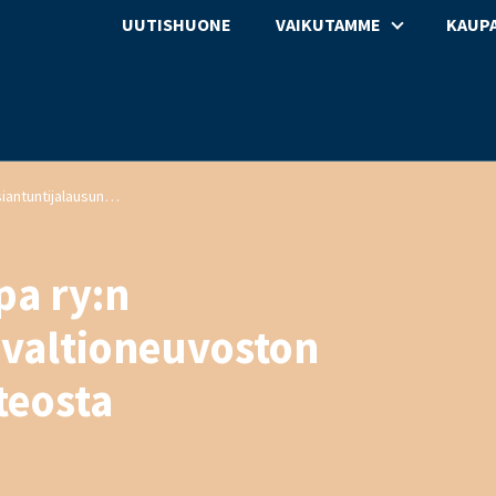
UUTISHUONE
VAIKUTAMME
KAUPA
Päivittäistavarakauppa ry:n asiantuntijalausunto valtioneuvoston huoltovarmuusselonteosta
pa ry:n
 valtioneuvoston
teosta