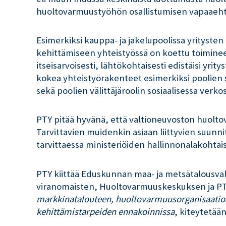
huoltovarmuustyöhön osallistumisen vapaaehtoi
Esimerkiksi kauppa- ja jakelupoolissa yrityst
kehittämiseen yhteistyössä on koettu toiminee
itseisarvoisesti, lähtökohtaisesti edistäisi yr
kokea yhteistyörakenteet esimerkiksi poolien si
sekä poolien välittäjäroolin sosiaalisessa verko
PTY pitää hyvänä, että valtioneuvoston huolt
Tarvittavien muidenkin asiaan liittyvien suunni
tarvittaessa ministeriöiden hallinnonalakohtai
PTY kiittää Eduskunnan maa- ja metsätalousval
viranomaisten, Huoltovarmuuskeskuksen ja PTY:
markkinatalouteen, huoltovarmuusorganisaatios
kehittämistarpeiden ennakoinnissa
, kiteytetää