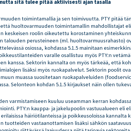
tta sitä tulee pitää aktiivisesti ajan tasalla
rmuuden toimintamallia ja sen toimivuutta. PTY pitää tä
, että huoltovarmuuden toimintamallin mahdollistajat el
n keskeisen roolin oikeutettu korostaminen yhteiskunn
 talouden perusteineen (ml. huoltovarmuusrahasto) ov
ittelevässä osiossa, kohdassa 5.1.5 mainitaan esimerkki
poikkeustilanteiden varalle osallistuu myös PTY:n vetämä
den kanssa. Sektorin kannalta on myös tärkeää, että ko
imialojen lisäksi myös ruokapalvelut. Sektorin poolit o
ssa muun muassa suositetaan ruokapalveluiden (foodservi
ssa. Selonteon kohdan 5.1.5 kirjaukset näin ollen tukev
den varmistamiseen kuuluu useamman kerran kohdassa 
inti. PTY:n kauppa- ja jakelupoolin vastuualueen eli eli
rilaisissa häiriötilanteissa ja poikkeusoloissa kannalta 
n tuotteiden vastaanottamisen lisäksi sähkön saatavuus 
mioitu riittävässä laajuudessa niitä tarjoavia sektoreita