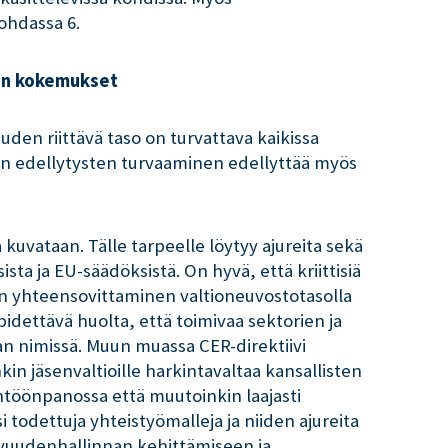
ohdassa 6.
sen kokemukset
uden riittävä taso on turvattava kaikissa
ön edellytysten turvaaminen edellyttää myös
kuvataan. Tälle tarpeelle löytyy ajureita sekä
a ja EU-säädöksistä. On hyvä, että kriittisiä
en yhteensovittaminen valtioneuvostotasolla
dettävä huolta, että toimivaa sektorien ja
an nimissä. Muun muassa CER-direktiivi
in jäsenvaltioille harkintavaltaa kansallisten
ntöönpanossa että muutoinkin laajasti
todettuja yhteistyömalleja ja niiden ajureita
uvuudenhallinnan kehittämiseen ja