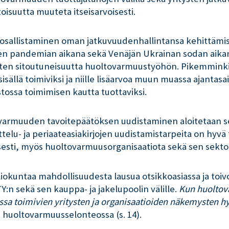
suutta muuteta itseisarvoisesti.
en osallistaminen oman jatkuvuudenhallintansa kehittäm
n pandemian aikana sekä Venäjän Ukrainan sodan aikana 
itysten sitoutuneisuutta huoltovarmuustyöhön. Pikemminki
sällä toimiviksi ja niille lisäarvoa muun muassa ajantas
stossa toimimisen kautta tuottaviksi.
ovarmuuden tavoitepäätöksen uudistaminen aloitetaan s
ttelu- ja periaateasiakirjojen uudistamistarpeita on hyvä
sesti, myös huoltovarmuusorganisaatiota sekä sen sektore
iokuntaa mahdollisuudesta lausua otsikkoasiassa ja toiv
n sekä sen kauppa- ja jakelupoolin välille.
Kun huoltov
sa toimivien yritysten ja organisaatioiden näkemysten
n huoltovarmuusselonteossa (s. 14).