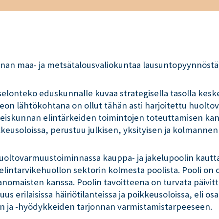
nnan maa- ja metsätalousvaliokuntaa lausuntopyynnöstä 
onteko eduskunnalle kuvaa strategisella tasolla keske
on lähtökohtana on ollut tähän asti harjoitettu huolto
skunnan elintärkeiden toimintojen toteuttamisen kanna
ikkeusoloissa, perustuu julkisen, yksityisen ja kolmanne
oltovarmuustoiminnassa kauppa- ja jakelupoolin kautta.
intarvikehuollon sektorin kolmesta poolista. Pooli on o
ranomaisten kanssa. Poolin tavoitteena on turvata päivit
uus erilaisissa häiriötilanteissa ja poikkeusoloissa, eli 
n ja -hyödykkeiden tarjonnan varmistamistarpeeseen.