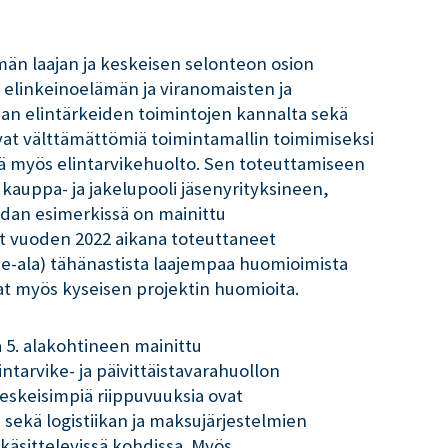
män laajan ja keskeisen selonteon osion
i elinkeinoelämän ja viranomaisten ja
an elintärkeiden toimintojen kannalta sekä
at välttämättömiä toimintamallin toimimiseksi
nä myös elintarvikehuolto. Sen toteuttamiseen
 kauppa- ja jakelupooli jäsenyrityksineen,
hdan esimerkissä on mainittu
vat vuoden 2022 aikana toteuttaneet
ce-ala) tähänastista laajempaa huomioimista
at myös kyseisen projektin huomioita.
5. alakohtineen mainittu
ntarvike- ja päivittäistavarahuollon
keskeisimpiä riippuvuuksia ovat
sekä logistiikan ja maksujärjestelmien
 käsittelevissä kohdissa. Myös