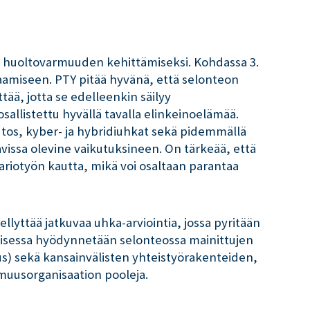
hty huoltovarmuuden kehittämiseksi. Kohdassa 3.
amiseen. PTY pitää hyvänä, että selonteon
ttää, jotta se edelleenkin säilyy
allistettu hyvällä tavalla elinkeinoelämää.
tos, kyber- ja hybridiuhkat sekä pidemmällä
vissa olevine vaikutuksineen. On tärkeää, että
aariotyön kautta, mikä voi osaltaan parantaa
lyttää jatkuvaa uhka-arviointia, jossa pyritään
misessa hyödynnetään selonteossa mainittujen
us) sekä kansainvälisten yhteistyörakenteiden,
muusorganisaation pooleja.