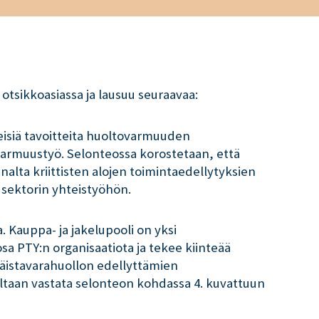
otsikkoasiassa ja lausuu seuraavaa:
isiä tavoitteita huoltovarmuuden
varmuustyö. Selonteossa korostetaan, että
lta kriittisten alojen toimintaedellytyksien
n sektorin yhteistyöhön.
 Kauppa- ja jakelupooli on yksi
sa PTY:n organisaatiota ja tekee kiinteää
täistavarahuollon edellyttämien
osaltaan vastata selonteon kohdassa 4. kuvattuun