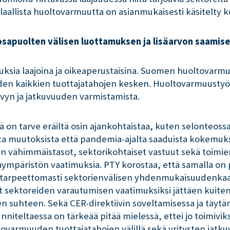
laallista huoltovarmuutta on asianmukaisesti käsitelty k
sapuolten välisen luottamuksen ja lisäarvon saami
auksia laajoina ja oikeaperustaisina. Suomen huoltovarmu
uuden kaikkien tuottajatahojen kesken. Huoltovarmuusty
yn ja jatkuvuuden varmistamista.
on tarve eräiltä osin ajankohtaistaa, kuten selonteossa 
a muutoksista että pandemia-ajalta saaduista kokemuksist
sen vähimmäistasot, sektorikohtaiset vastuut sekä toimi
päristön vaatimuksia. PTY korostaa, että samalla on pi
llä tarpeettomasti sektorienvälisen yhdenmukaisuudenka
t sektoreiden varautumisen vaatimuksiksi jättäen kuitenk
suhteen. Sekä CER-direktiivin soveltamisessa ja täytä
eltaessa on tärkeää pitää mielessä, ettei jo toimiviksi 
ovarmuuden tuottajatahojen välillä sekä yritysten jatk