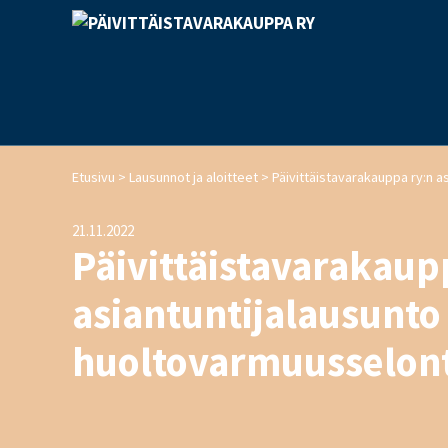
>
>
Etusivu
Lausunnot ja aloitteet
21.11.2022
Päivittäistavarakaup
asiantuntijalausunto
huoltovarmuusselon