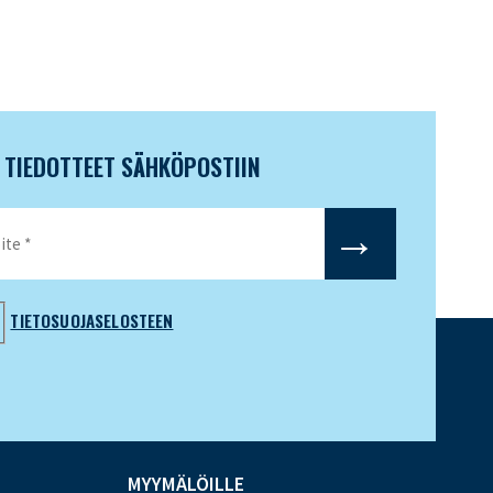
N TIEDOTTEET SÄHKÖPOSTIIN
TIETOSUOJASELOSTEEN
MYYMÄLÖILLE