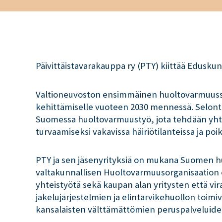
Päivittäistavarakauppa ry (PTY) kiittää Edusku
Valtioneuvoston ensimmäinen huoltovarmuussel
kehittämiselle vuoteen 2030 mennessä. Selonte
Suomessa huoltovarmuustyö, jota tehdään yhtei
turvaamiseksi vakavissa häiriötilanteissa ja po
PTY ja sen jäsenyrityksiä on mukana Suomen hu
valtakunnallisen Huoltovarmuusorganisaation el
yhteistyötä sekä kaupan alan yritysten että vi
jakelujärjestelmien ja elintarvikehuollon toimiv
kansalaisten välttämättömien peruspalveluide