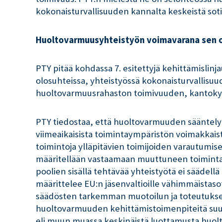
kokonaisturvallisuuden kannalta keskeistä soti
Huoltovarmuusyhteistyön voimavarana sen o
PTY pitää kohdassa 7. esitettyjä kehittämislinj
olosuhteissa, yhteistyössä kokonaisturvallis
huoltovarmuusrahaston toimivuuden, kantokyv
PTY tiedostaa, että huoltovarmuuden sääntelyä 
viimeaikaisista toimintaympäristön voimakkaist
toimintoja ylläpitävien toimijoiden varautumi
määritellään vastaamaan muuttuneen toimintaym
poolien sisällä tehtävää yhteistyötä ei sääde
määrittelee EU:n jäsenvaltioille vähimmäistaso
säädösten tarkemman muotoilun ja toteutuksen 
huoltovarmuuden kehittämistoimenpiteitä suunnit
eli muun muassa keskinäistä luottamusta huolt