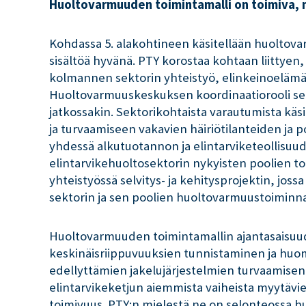
Huoltovarmuuden toimintamalli on toimiva, mu
Kohdassa 5. alakohtineen käsitellään huoltova
sisältöä hyvänä. PTY korostaa kohtaan liittyen
kolmannen sektorin yhteistyö, elinkeinoelämä
Huoltovarmuuskeskuksen koordinaatiorooli sen
jatkossakin. Sektorikohtaista varautumista käs
ja turvaamiseen vakavien häiriötilanteiden ja 
yhdessä alkutuotannon ja elintarviketeollisuu
elintarvikehuoltosektorin nykyisten poolien to
yhteistyössä selvitys- ja kehitysprojektin, jo
sektorin ja sen poolien huoltovarmuustoiminna
Huoltovarmuuden toimintamallin ajantasaisuu
keskinäisriippuvuuksien tunnistaminen ja huomio
edellyttämien jakelujärjestelmien turvaamisen e
elintarvikeketjun aiemmista vaiheista myytävie
toimivuus. PTY:n mielestä ne on selonteossa huo