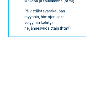
kuviona ja taulukkona (html)
Päivittäistavarakaupan
myynnin, hintojen sekä
volyymin kehitys
neljännesvuosittain (html)