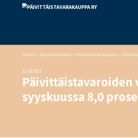
>
>
>
Etusivu
Myyntitiedotteet
Päivittäistavarakauppa
31.10.2022
Päivittäistavaroiden 
syyskuussa 8,0 prose