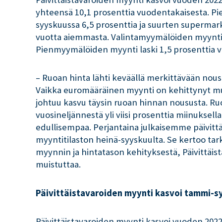
yhteensä 10,1 prosenttia vuodentakaisesta. P
syyskuussa 6,5 prosenttia ja suurten supermark
vuotta aiemmasta. Valintamyymälöiden myynti 
Pienmyymälöiden myynti laski 1,5 prosenttia 
– Ruoan hinta lähti keväällä merkittävään nou
Vaikka euromääräinen myynti on kehittynyt m
johtuu kasvu täysin ruoan hinnan noususta. Ru
vuosineljännestä yli viisi prosenttia miinuksel
edullisempaa. Perjantaina julkaisemme päivit
myyntitilaston heinä-syyskuulta. Se kertoo t
myynnin ja hintatason kehityksestä, Päivittäis
muistuttaa.
Päivittäistavaroiden myynti kasvoi tammi-s
Päivittäistavaroiden myynti kasvoi vuoden 202