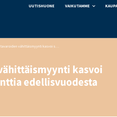
UUTISHUONE
VAIKUTAMME
KAUPA
Päivittäistavaroiden vähittäismyynti kasvoi syyskuussa 8,0 prosenttia edellisvuodesta
vähittäismyynti kasvoi
nttia edellisvuodesta