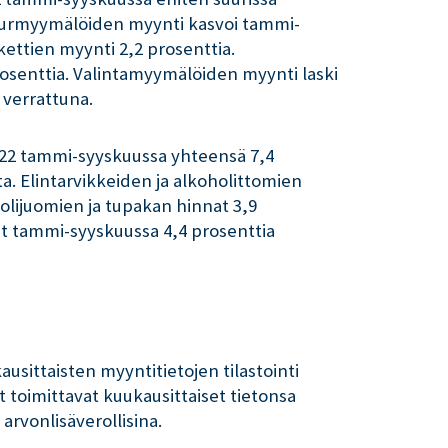
Suurmyymälöiden myynti kasvoi tammi-
ettien myynti 2,2 prosenttia.
osenttia. Valintamyymälöiden myynti laski
verrattuna.
022 tammi-syyskuussa yhteensä 7,4
a. Elintarvikkeiden ja alkoholittomien
holijuomien ja tupakan hinnat 3,9
at tammi-syyskuussa 4,4 prosenttia
ausittaisten myyntitietojen tilastointi
 toimittavat kuukausittaiset tietonsa
arvonlisäverollisina.