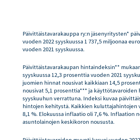
Päivittäistavarakauppa ry:n jäsenyritysten* päi
vuoden 2022 syyskuussa 1 737,5 miljoonaa euro
vuoden 2021 syyskuussa.
Päivittäistavarakaupan hintaindeksin** mukaan
syyskuussa 12,3 prosenttia vuoden 2021 syyskuu
juomien hinnat nousivat kaikkiaan 14,5 prosent
nousivat 5,1 prosenttia*** ja käyttötavaroiden
syyskuuhun verrattuna. Indeksi kuvaa päivittä
hintojen kehitystä. Kaikkien kuluttajahintojen 
8,1 %. Elokuussa inflaatio oli 7,6 %. Inflaatio
asuntolainojen keskikoron noususta.
Päivittäistavaroiden myynti kasvoi vuoden 202