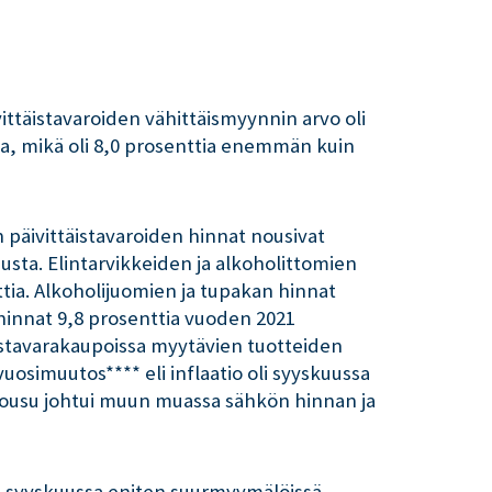
vittäistavaroiden vähittäismyynnin arvo oli
a, mikä oli 8,0 prosenttia enemmän kuin
 päivittäistavaroiden hinnat nousivat
sta. Elintarvikkeiden ja alkoholittomien
tia. Alkoholijuomien ja tupakan hinnat
 hinnat 9,8 prosenttia vuoden 2021
istavarakaupoissa myytävien tuotteiden
vuosimuutos**** eli inflaatio oli syyskuussa
n nousu johtui muun muassa sähkön hinnan ja
2 syyskuussa eniten suurmyymälöissä,