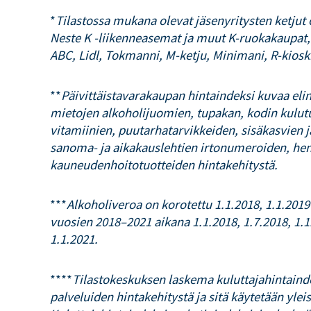
*
Tilastossa mukana olevat jäsenyritysten ketjut
Neste K -liikenneasemat ja muut K-ruokakaupat, 
ABC, Lidl, Tokmanni, M-ketju, Minimani, R-kiosk
**
Päivittäistavarakaupan hintaindeksi kuvaa eli
mietojen alkoholijuomien, tupakan, kodin kulutu
vitamiinien, puutarhatarvikkeiden, sisäkasvien 
sanoma- ja aikakauslehtien irtonumeroiden, hen
kauneudenhoitotuotteiden hintakehitystä.
***
Alkoholiveroa on korotettu 1.1.2018, 1.1.2019
vuosien 2018–2021 aikana 1.1.2018, 1.7.2018, 1.1.
1.1.2021.
****
Tilastokeskuksen laskema kuluttajahintaind
palveluiden hintakehitystä ja sitä käytetään yleis