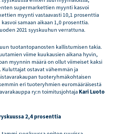
ienten supermarkettien myynti kasvoi
ettien myynti vastaavasti 10,1 prosenttia
kasvoi samaan aikaan 1,0 prosenttia.
vuoden 2021 syyskuuhun verrattuna.
suun tuotantopanosten kallistumisen takia.
uutamien viime kuukausien aikana hyvin,
oan myynnin määrä on ollut viimeiset kaksi
la. Kuluttajat ostavat vähemmän ja
täistavarakaupan tuoteryhmäkohtaisen
arkemmin eri tuoteryhmien euromääräisestä
tavarakauppa ry:n toimitusjohtaja
Kari Luoto
yyskuussa 2,4 prosenttia
2 tammi-syyskuussa eniten suurissa