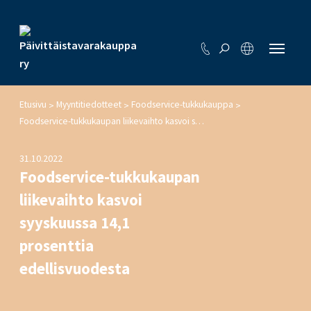
Etusivu
Myyntitiedotteet
Foodservice-tukkukauppa
>
>
>
Foodservice-tukkukaupan liikevaihto kasvoi syyskuussa 14,1 prosenttia edellisvuodesta
31.10.2022
Foodservice-tukkukaupan
liikevaihto kasvoi
syyskuussa 14,1
prosenttia
edellisvuodesta