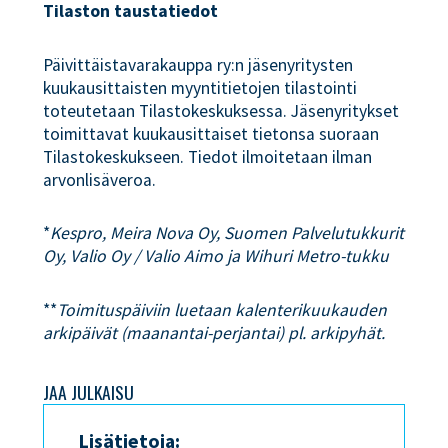
Tilaston taustatiedot
Päivittäistavarakauppa ry:n jäsenyritysten
kuukausittaisten myyntitietojen tilastointi
toteutetaan Tilastokeskuksessa. Jäsenyritykset
toimittavat kuukausittaiset tietonsa suoraan
Tilastokeskukseen. Tiedot ilmoitetaan ilman
arvonlisäveroa.
*
Kespro, Meira Nova Oy, Suomen Palvelutukkurit
Oy, Valio Oy / Valio Aimo ja Wihuri Metro-tukku
**
Toimituspäiviin luetaan kalenterikuukauden
arkipäivät (maanantai-perjantai) pl. arkipyhät.
JAA JULKAISU
Lisätietoja: