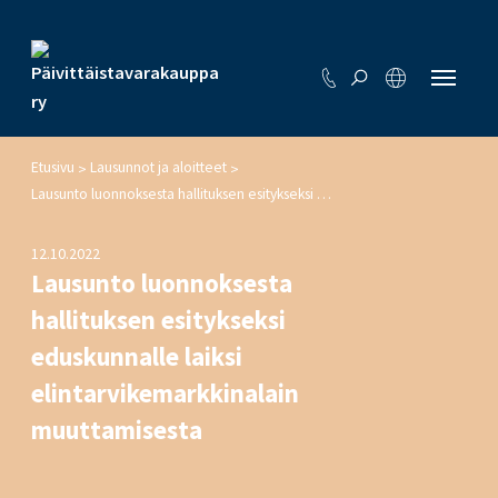
Etusivu
Lausunnot ja aloitteet
>
>
Lausunto luonnoksesta hallituksen esitykseksi eduskunnalle laiksi elintarvikemarkkinalain muuttamisesta
12.10.2022
Lausunto luonnoksesta
hallituksen esitykseksi
eduskunnalle laiksi
elintarvikemarkkinalain
muuttamisesta