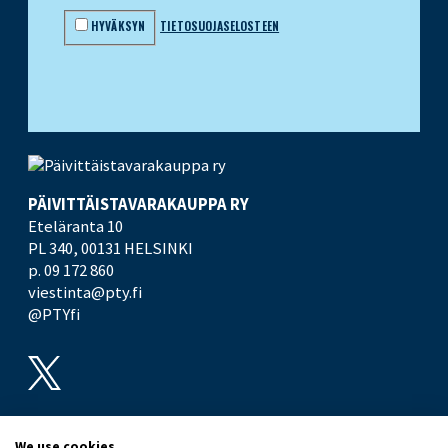
HYVÄKSYN
TIETOSUOJASELOSTEEN
PÄIVITTÄISTAVARA­KAUPPA RY
Eteläranta 10
PL 340,
00131 HELSINKI
p. 09 172 860
viestinta@pty.fi
@PTYfi
UUTISHUONE
PTY
We use cookies