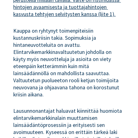
hintojen avaamisesta ja tuottajahintojen 
kasvusta tehtyjen selvitysten kanssa (liite 1).
Kauppa on ryhtynyt toimenpiteisiin
kustannuskriisin takia. Sopimuksia ja
hintaneuvotteluita on avattu.
Elintarvikemarkkinavaltuutetun johdolla on
käyty myös neuvotteluja ja asioita on viety
eteenpäin ketterämmin kuin mitä
lainsäädännöllä on mahdollista saavuttaa.
Valtuutetun puolueeton rooli ketjun toimijoita
neuvovana ja ohjaavana tahona on korostunut
kriisin aikana.
Lausunnonantajat haluavat kiinnittää huomiota
elintarvikemarkkinalain muuttamisen
lainsäädäntöprosessiin ja erityisesti sen
avoimuuteen. Kyseessä on erittäin tärkeä laki