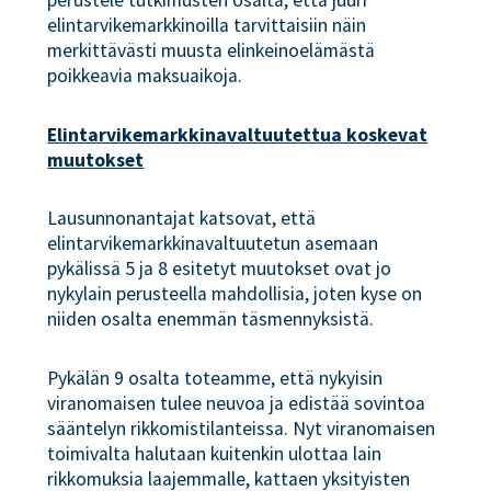
elintarvikemarkkinoilla tarvittaisiin näin
merkittävästi muusta elinkeinoelämästä
poikkeavia maksuaikoja.
Elintarvikemarkkinavaltuutettua koskevat
muutokset
Lausunnonantajat katsovat, että
elintarvikemarkkinavaltuutetun asemaan
pykälissä 5 ja 8 esitetyt muutokset ovat jo
nykylain perusteella mahdollisia, joten kyse on
niiden osalta enemmän täsmennyksistä.
Pykälän 9 osalta toteamme, että nykyisin
viranomaisen tulee neuvoa ja edistää sovintoa
sääntelyn rikkomistilanteissa. Nyt viranomaisen
toimivalta halutaan kuitenkin ulottaa lain
rikkomuksia laajemmalle, kattaen yksityisten