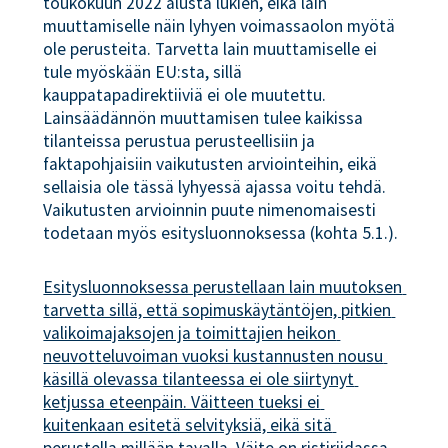
toukokuun 2022 alusta lukien, eikä lain
muuttamiselle näin lyhyen voimassaolon myötä
ole perusteita. Tarvetta lain muuttamiselle ei
tule myöskään EU:sta, sillä
kauppatapadirektiiviä ei ole muutettu.
Lainsäädännön muuttamisen tulee kaikissa
tilanteissa perustua perusteellisiin ja
faktapohjaisiin vaikutusten arviointeihin, eikä
sellaisia ole tässä lyhyessä ajassa voitu tehdä.
Vaikutusten arvioinnin puute nimenomaisesti
todetaan myös esitysluonnoksessa (kohta 5.1.).
Esitysluonnoksessa perustellaan lain muutoksen 
tarvetta sillä, että sopimuskäytäntöjen, pitkien 
valikoimajaksojen ja toimittajien heikon 
neuvotteluvoiman vuoksi kustannusten nousu 
käsillä olevassa tilanteessa ei ole siirtynyt 
ketjussa eteenpäin. Väitteen tueksi ei 
kuitenkaan esitetä selvityksiä, eikä sitä 
perustella millään tavalla. Väite on ristiriidassa 