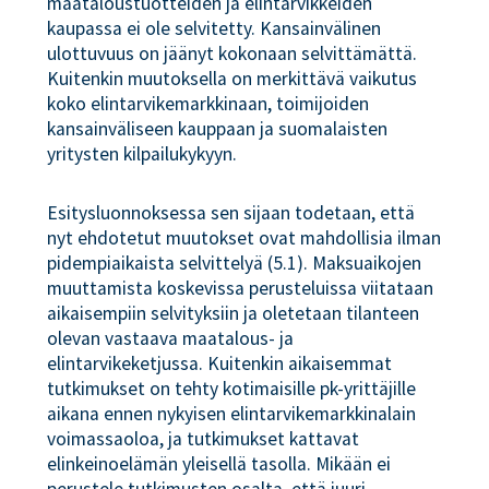
maataloustuotteiden ja elintarvikkeiden
kaupassa ei ole selvitetty. Kansainvälinen
ulottuvuus on jäänyt kokonaan selvittämättä.
Kuitenkin muutoksella on merkittävä vaikutus
koko elintarvikemarkkinaan, toimijoiden
kansainväliseen kauppaan ja suomalaisten
yritysten kilpailukykyyn.
Esitysluonnoksessa sen sijaan todetaan, että
nyt ehdotetut muutokset ovat mahdollisia ilman
pidempiaikaista selvittelyä (5.1). Maksuaikojen
muuttamista koskevissa perusteluissa viitataan
aikaisempiin selvityksiin ja oletetaan tilanteen
olevan vastaava maatalous- ja
elintarvikeketjussa. Kuitenkin aikaisemmat
tutkimukset on tehty kotimaisille pk-yrittäjille
aikana ennen nykyisen elintarvikemarkkinalain
voimassaoloa, ja tutkimukset kattavat
elinkeinoelämän yleisellä tasolla. Mikään ei
perustele tutkimusten osalta, että juuri