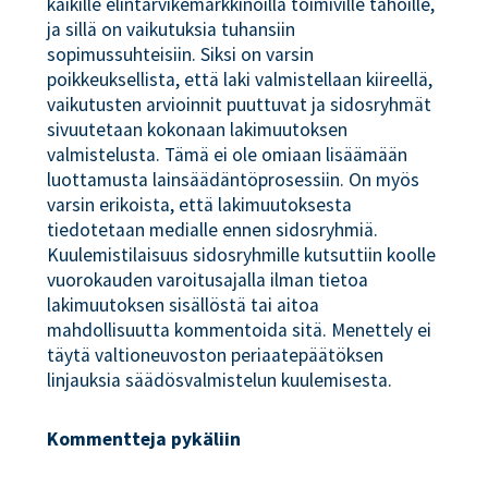
kaikille elintarvikemarkkinoilla toimiville tahoille,
ja sillä on vaikutuksia tuhansiin
sopimussuhteisiin. Siksi on varsin
poikkeuksellista, että laki valmistellaan kiireellä,
vaikutusten arvioinnit puuttuvat ja sidosryhmät
sivuutetaan kokonaan lakimuutoksen
valmistelusta. Tämä ei ole omiaan lisäämään
luottamusta lainsäädäntöprosessiin. On myös
varsin erikoista, että lakimuutoksesta
tiedotetaan medialle ennen sidosryhmiä.
Kuulemistilaisuus sidosryhmille kutsuttiin koolle
vuorokauden varoitusajalla ilman tietoa
lakimuutoksen sisällöstä tai aitoa
mahdollisuutta kommentoida sitä. Menettely ei
täytä valtioneuvoston periaatepäätöksen
linjauksia säädösvalmistelun kuulemisesta.
Kommentteja pykäliin