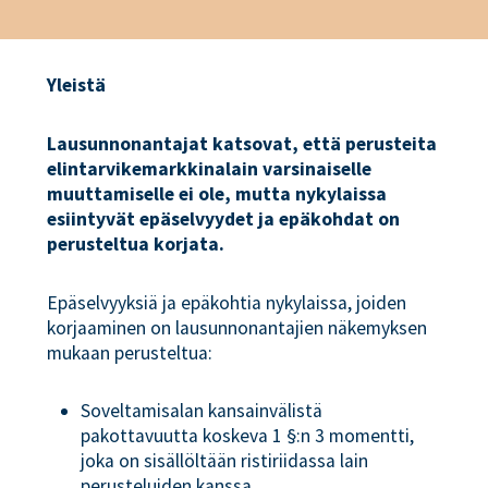
Yleistä
Lausunnonantajat katsovat, että perusteita
elintarvikemarkkinalain varsinaiselle
muuttamiselle ei ole, mutta nykylaissa
esiintyvät epäselvyydet ja epäkohdat on
perusteltua korjata.
Epäselvyyksiä ja epäkohtia nykylaissa, joiden
korjaaminen on lausunnonantajien näkemyksen
mukaan perusteltua:
Soveltamisalan kansainvälistä
pakottavuutta koskeva 1 §:n 3 momentti,
joka on sisällöltään ristiriidassa lain
perusteluiden kanssa.