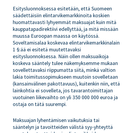
Esitysluonnoksessa esitetään, että Suomeen
säädettäisiin elintarvikemarkkinoita koskien
huomattavasti lyhyemmät maksuajat kuin mitä
kauppatapadirektiivi edellyttää, ja mitä missään
muussa Euroopan maassa on käytössä.
Soveltamisalaa koskevaa elintarvikemarkkinalain
1 §:ää ei esitetä muutettavaksi
esitysluonnoksessa. Näin ollen maksuaikoja
koskeva sääntely tulee näkemyksemme mukaan
sovellettavaksi riippumatta siitä, minkä valtion
lakia toimitussopimukseen muutoin sovelletaan
(kansainvälinen pakottavuus), kuitenkin niin, että
lainkohtia ei sovelleta, jos tavarantoimittajan
vuotuinen liikevaihto on yli 350 000 000 euroa ja
ostaja on tätä suurempi.
Maksuajan lyhentämisen vaikutuksia tai
sääntelyn ja tavoitteiden välistä syy-yhteyttä