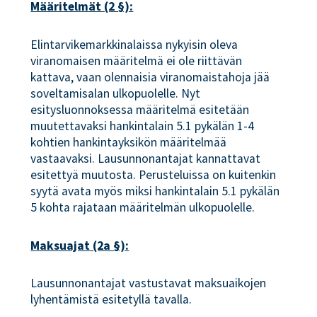
Määritelmät (2 §):
Elintarvikemarkkinalaissa nykyisin oleva
viranomaisen määritelmä ei ole riittävän
kattava, vaan olennaisia viranomaistahoja jää
soveltamisalan ulkopuolelle. Nyt
esitysluonnoksessa määritelmä esitetään
muutettavaksi hankintalain 5.1 pykälän 1-4
kohtien hankintayksikön määritelmää
vastaavaksi. Lausunnonantajat kannattavat
esitettyä muutosta. Perusteluissa on kuitenkin
syytä avata myös miksi hankintalain 5.1 pykälän
5 kohta rajataan määritelmän ulkopuolelle.
Maksuajat (2a §):
Lausunnonantajat vastustavat maksuaikojen
lyhentämistä esitetyllä tavalla.