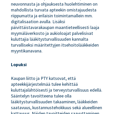
neuvonnasta ja ohjauksesta huolehtiminen on
mahdollista turvata apteekin omistajuudesta
riippumatta ja erilaisin toimintamallein mm.
digitalisaation avulla. Lisäksi
päivittäistavarakaupan maantieteellisesti laaja
myymäläverkosto ja aukioloajat palvelisivat
kuluttajia lääkitysturvallisuuden kannalta
turvalliseksi määritettyjen itsehoitolääkkeiden
myyntikanavana.
Lopuksi
Kaupan liitto ja PTY katsovat, että
apteekkijärjestelmää tulee kehittää
kuluttajalähtöisesti ja terveysturvallisuus edellä.
Sääntelyn tavoitteena tulee olla
lääkitysturvallisuuden takaaminen, lääkkeiden
saatavuus, kustannustehokkuus sekä alueellinen
kattavuus. Näiden tavoitteiden saavuttaminen