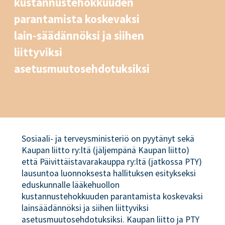
kustannustehokkuuden
parantamista koskevaksi
lain-säädännöksi ja siihen
liittyviksi
asetusmuutosehdotuksiksi
Sosiaali- ja terveysministeriö on pyytänyt sekä
Kaupan liitto ry:ltä (jäljempänä Kaupan liitto)
että Päivittäistavarakauppa ry:ltä (jatkossa PTY)
lausuntoa luonnoksesta hallituksen esitykseksi
eduskunnalle lääkehuollon
kustannustehokkuuden parantamista koskevaksi
lainsäädännöksi ja siihen liittyviksi
asetusmuutosehdotuksiksi. Kaupan liitto ja PTY