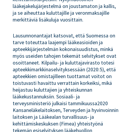
lääkejakelujärjestelmä on joustamaton ja kallis,
ja se aiheuttaa kuluttajille ja veronmaksajille
merkittäviä lisäkuluja vuosittain.
Lausunnonantajat katsovat, että Suomessa on
tarve toteuttaa laajempi lääkeasioiden ja
apteekkijärjestelmän kokonaisuudistus, minkä
myös useiden tahojen tekemät selvitykset ovat
osoittaneet. Kilpailu- ja kuluttajavirasto totesi
apteekkimarkkinaselvityksessään (2020:5), että
apteekkien omistajilleen tuottamat voitot on
toistuvasti havaittu verrattain korkeiksi, mikä
heijastuu kuluttajien ja yhteiskunnan
lääkekustannuksiin. Sosiaali- ja
terveysministeriö julkaisi tammikuussa2020
Kansaneläkelaitoksen, Terveyden ja hyvinvoinnin
laitoksen ja Lääkealan turvallisuus- ja
kehittämiskeskuksen (Fimea) yhteistyönä
tekemän esiselvityksen lääkehuollon