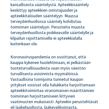
kansallisesta sääntelystä. Apteekkisääntely
keskittyy apteekkien omistajuuden ja
apteekkitalouden sääntelyyn. Muussa
terveydenhuollossa sääntely kohdistuu
toiminnan sääntelyyn. Perusteita muusta
terveydenhuollosta poikkeavalle sääntelylle ja
kilpailun rajoittamiselle ei apteekkialalla
kuitenkaan ole.
Koronaviruspandemia on osoittanut, että
kauppa kykenee huolehtimaan, ei pelkästään
tuoteturvallisuudesta vaan myös väestön
turvallisesta asioinnista myymälöissä.
Vastuullisina toimijoina tunnetut kaupan
yritykset voisivat olla halukkaita harjoittamaan
apteekkitoimintaa viranomaisen määrittämien
toiminnan harjoittamiseen liittyvien
vaatimusten mukaisesti. Apteekin perustehtävät
eli lääkehuollosta, lääkevalikoimasta,