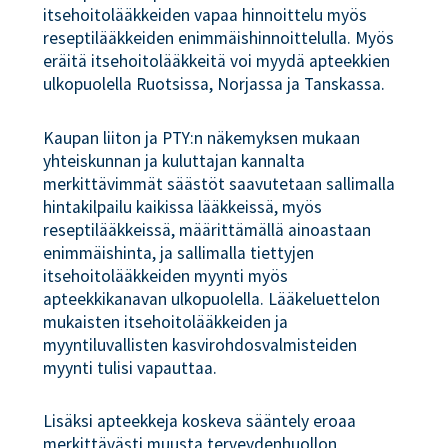
itsehoitolääkkeiden vapaa hinnoittelu myös
reseptilääkkeiden enimmäishinnoittelulla. Myös
eräitä itsehoitolääkkeitä voi myydä apteekkien
ulkopuolella Ruotsissa, Norjassa ja Tanskassa.
Kaupan liiton ja PTY:n näkemyksen mukaan
yhteiskunnan ja kuluttajan kannalta
merkittävimmät säästöt saavutetaan sallimalla
hintakilpailu kaikissa lääkkeissä, myös
reseptilääkkeissä, määrittämällä ainoastaan
enimmäishinta, ja sallimalla tiettyjen
itsehoitolääkkeiden myynti myös
apteekkikanavan ulkopuolella. Lääkeluettelon
mukaisten itsehoitolääkkeiden ja
myyntiluvallisten kasvirohdosvalmisteiden
myynti tulisi vapauttaa.
Lisäksi apteekkeja koskeva sääntely eroaa
merkittävästi muusta terveydenhuollon