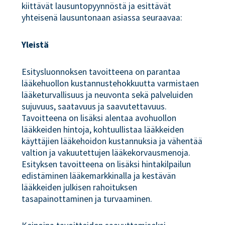
kiittävät lausuntopyynnöstä ja esittävät
yhteisenä lausuntonaan asiassa seuraavaa:
Yleistä
Esitysluonnoksen tavoitteena on parantaa
lääkehuollon kustannustehokkuutta varmistaen
lääketurvallisuus ja neuvonta sekä palveluiden
sujuvuus, saatavuus ja saavutettavuus.
Tavoitteena on lisäksi alentaa avohuollon
lääkkeiden hintoja, kohtuullistaa lääkkeiden
käyttäjien lääkehoidon kustannuksia ja vähentää
valtion ja vakuutettujen lääkekorvausmenoja.
Esityksen tavoitteena on lisäksi hintakilpailun
edistäminen lääkemarkkinalla ja kestävän
lääkkeiden julkisen rahoituksen
tasapainottaminen ja turvaaminen.