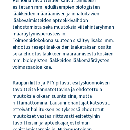
Keinoina tavoitteiden saavuttamiseksi
esitetään mm. edullisempien biologisten
lääkkeiden määräämisen ja inhaloitavien
lääkevalmisteiden apteekkivaihdon
tehostamista sekä muutoksia viitehintaryhmän
määräytymisperusteisiin.
Toimenpidekokonaisuuteen sisältyy lisäksi mm.
ehdotus reseptilääkkeiden lääketaksan osalta
sekä ehdotus lääkkeen määräämisestä koskien
mm. biologisten lääkkeiden lääkemääräysten
voimassaoloaikaa.
Kaupan liitto ja PTY pitävät esitysluonnoksen
tavoitteita kannatettavina ja ehdotettuja
muutoksia oikean suuntaisina, mutta
riittämättöminä. Lausunnonantajat katsovat,
etteivät hallituksen esityksessä ehdotetut
muutokset vastaa riittävästi esitettyihin
tavoitteisiin ja apteekkijärjestelmän
kehittämistarpeisiin. Nykymuotoinen