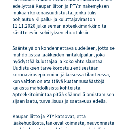
edellyttää Kaupan liiton ja PTY:n näkemyksen
mukaan kokonaisuudistusta, jonka tulisi
pohjautua Kilpailu- ja kuluttajaviraston
11.11.2020 julkaiseman apteekkimarkkinoita
käsittelevän selvityksen ehdotuksiin.
Sääntelyä on kohdennettava uudelleen, jotta se
mahdollistaa lääkkeiden hintakilpailun, joka
hyödyttää kuluttajaa ja koko yhteiskuntaa.
Uudistuksen tarve korostuu entisestään
koronavirusepidemian jälkeisessä tilanteessa,
kun valtion on etsittävä kustannussäästöjä
kaikista mahdollisista kohteista.
Apteekkitoimintaa pitää säännellä omistamisen
sijaan laatu, turvallisuus ja saatavuus edellä.
Kaupan liitto ja PTY katsovat, että
lääkehuollosta, lääkevalikoimasta, neuvonnasta