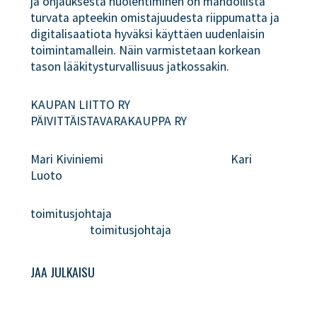
ja ohjauksesta huolehtiminen on mahdollista
turvata apteekin omistajuudesta riippumatta ja
digitalisaatiota hyväksi käyttäen uudenlaisin
toimintamallein. Näin varmistetaan korkean
tason lääkitysturvallisuus jatkossakin.
KAUPAN LIITTO RY
PÄIVITTÄISTAVARAKAUPPA RY
Mari Kiviniemi Kari
Luoto
toimitusjohtaja
toimitusjohtaja
JAA JULKAISU