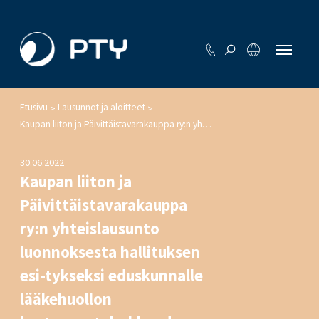
Etusivu
Lausunnot ja aloitteet
>
>
Kaupan liiton ja Päivittäistavarakauppa ry:n yhteislausunto luonnoksesta hallituksen esi-tykseksi eduskunnalle lääkehuollon kustannustehokkuuden parantamista koskevaksi lain-säädännöksi ja siihen liittyviksi asetusmuutosehdotuksiksi
30.06.2022
Kaupan liiton ja
Päivittäistavarakauppa
ry:n yhteislausunto
luonnoksesta hallituksen
esi-tykseksi eduskunnalle
lääkehuollon