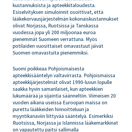
kustannuksista ja apteekkitaloudesta.
Esiselvityksen simuloinnit osoittivat, että
lääkekorvausjärjestelmän kokonaiskustannukset
olivat Norjassa, Ruotsissa ja Tanskassa
vuodessa jopa yli 200 miljoonaa euroa
pienemmät Suomeen verrattuna. Myös
potilaiden vuosittaiset omavastuut jäivät
Suomen omavastuita pienemmiksi.
Suomi poikkeaa Pohjoismaisesta
apteekkisääntelyn valtavirrasta. Pohjoismaissa
apteekkijärjestelmät olivat 1990-luvun lopulle
saakka hyvin samanlaiset, kun apteekkien
lukumäärää ja sijaintia säänneltiin. Viimeisen 20
vuoden aikana useissa Euroopan maissa on
purettu lääkkeiden hinnoitteluun ja
myyntikanaviin liittyvää sääntelyä. Esimerkiksi
Ruotsissa, Norjassa ja Islannissa lääkemarkkinat
on vapautettu paitsi sallimalla