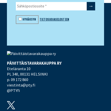
HYVÄKSYN
TIETOSUOJASELOSTEEN
PÄIVITTÄISTAVARA­KAUPPA RY
Eteläranta 10
PL 340,
00131 HELSINKI
p. 09 172 860
viestinta@pty.fi
@PTYfi