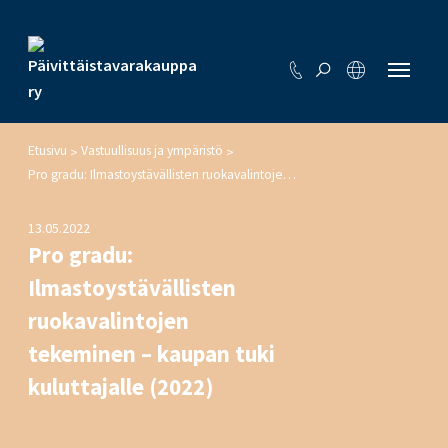
Etusivu
Vastuullisuus ja ympäristö
>
>
Pro gradu: Ilmastoystävällisten ruokavalintojen tekeminen – kaupan tuki kuluttajalle (2022)
13.05.2022
Pro gradu:
Ilmastoystävällisten
ruokavalintojen
tekeminen – kaupan tuki
kuluttajalle (2022)