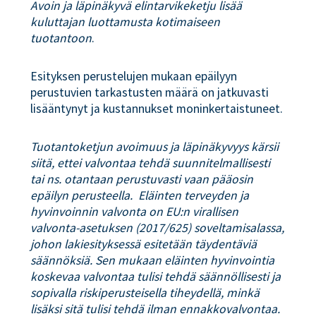
Avoin ja läpinäkyvä elintarvikeketju lisää
kuluttajan luottamusta kotimaiseen
tuotantoon
.
Esityksen perustelujen mukaan epäilyyn
perustuvien tarkastusten määrä on jatkuvasti
lisääntynyt ja kustannukset moninkertaistuneet.
Tuotantoketjun avoimuus ja läpinäkyvyys kärsii
siitä, ettei valvontaa tehdä suunnitelmallisesti
tai ns. otantaan perustuvasti vaan pääosin
epäilyn perusteella. Eläinten terveyden ja
hyvinvoinnin valvonta on EU:n virallisen
valvonta-asetuksen (2017/625) soveltamisalassa,
johon lakiesityksessä esitetään täydentäviä
säännöksiä. Sen mukaan eläinten hyvinvointia
koskevaa valvontaa tulisi tehdä säännöllisesti ja
sopivalla riskiperusteisella tiheydellä, minkä
lisäksi sitä tulisi tehdä ilman ennakkovalvontaa.