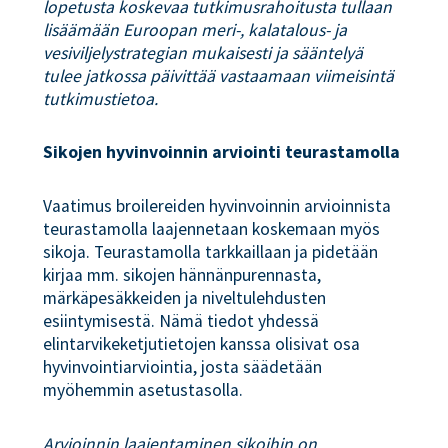
lopetusta koskevaa tutkimusrahoitusta tullaan
lisäämään Euroopan meri-, kalatalous- ja
vesiviljelystrategian mukaisesti ja sääntelyä
tulee jatkossa päivittää vastaamaan viimeisintä
tutkimustietoa.
Sikojen hyvinvoinnin arviointi teurastamolla
Vaatimus broilereiden hyvinvoinnin arvioinnista
teurastamolla laajennetaan koskemaan myös
sikoja. Teurastamolla tarkkaillaan ja pidetään
kirjaa mm. sikojen hännänpurennasta,
märkäpesäkkeiden ja niveltulehdusten
esiintymisestä. Nämä tiedot yhdessä
elintarvikeketjutietojen kanssa olisivat osa
hyvinvointiarviointia, josta säädetään
myöhemmin asetustasolla.
Arvioinnin laajentaminen sikoihin on