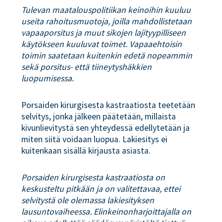
Tulevan maatalouspolitiikan keinoihin kuuluu
useita rahoitusmuotoja, joilla mahdollistetaan
vapaaporsitus ja muut sikojen lajityypilliseen
käytökseen kuuluvat toimet. Vapaaehtoisin
toimin saatetaan kuitenkin edetä nopeammin
sekä porsitus- että tiineytyshäkkien
luopumisessa.
Porsaiden kirurgisesta kastraatiosta teetetään
selvitys, jonka jälkeen päätetään, millaista
kivunlievitystä sen yhteydessä edellytetään ja
miten siitä voidaan luopua. Lakiesitys ei
kuitenkaan sisällä kirjausta asiasta.
Porsaiden kirurgisesta kastraatiosta on
keskusteltu pitkään ja on valitettavaa, ettei
selvitystä ole olemassa lakiesityksen
lausuntovaiheessa. Elinkeinonharjoittajalla on