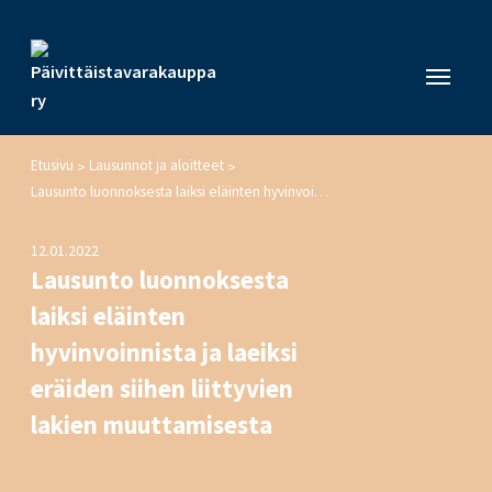
Etusivu
Lausunnot ja aloitteet
>
>
Lausunto luonnoksesta laiksi eläinten hyvinvoinnista ja laeiksi eräiden siihen liittyvien lakien muuttamisesta
12.01.2022
Lausunto luonnoksesta
laiksi eläinten
hyvinvoinnista ja laeiksi
eräiden siihen liittyvien
lakien muuttamisesta