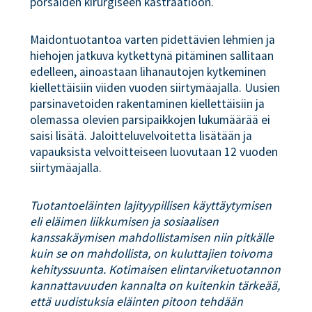
porsaiden kirurgiseen kastraatioon.
Maidontuotantoa varten pidettävien lehmien ja
hiehojen jatkuva kytkettynä pitäminen sallitaan
edelleen, ainoastaan lihanautojen kytkeminen
kiellettäisiin viiden vuoden siirtymäajalla. Uusien
parsinavetoiden rakentaminen kiellettäisiin ja
olemassa olevien parsipaikkojen lukumäärää ei
saisi lisätä. Jaloitteluvelvoitetta lisätään ja
vapauksista velvoitteiseen luovutaan 12 vuoden
siirtymäajalla.
Tuotantoeläinten lajityypillisen käyttäytymisen
eli eläimen liikkumisen ja sosiaalisen
kanssakäymisen mahdollistamisen niin pitkälle
kuin se on mahdollista, on kuluttajien toivoma
kehityssuunta. Kotimaisen elintarviketuotannon
kannattavuuden kannalta on kuitenkin tärkeää,
että uudistuksia eläinten pitoon tehdään