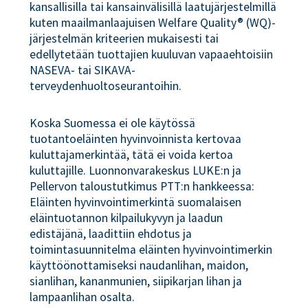
kansallisilla tai kansainvälisillä laatujärjestelmillä
kuten maailmanlaajuisen Welfare Quality® (WQ)-
järjestelmän kriteerien mukaisesti tai
edellytetään tuottajien kuuluvan vapaaehtoisiin
NASEVA- tai SIKAVA-
terveydenhuoltoseurantoihin.
Koska Suomessa ei ole käytössä
tuotantoeläinten hyvinvoinnista kertovaa
kuluttajamerkintää, tätä ei voida kertoa
kuluttajille. Luonnonvarakeskus LUKE:n ja
Pellervon taloustutkimus PTT:n hankkeessa:
Eläinten hyvinvointimerkintä suomalaisen
eläintuotannon kilpailukyvyn ja laadun
edistäjänä, laadittiin ehdotus ja
toimintasuunnitelma eläinten hyvinvointimerkin
käyttöönottamiseksi naudanlihan, maidon,
sianlihan, kananmunien, siipikarjan lihan ja
lampaanlihan osalta.