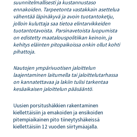
suunnitelmallisesti ja kustannustaso
ennakoiden. Tarpeetonta vastakkain asettelua
vähentää läpinäkyvä ja avoin tuotantoketju,
jolloin kuluttaja saa tietoa elintarvikkeiden
tuotantotavoista. Parsinavetoista luopumista
on edistetty maatalouspolitiikan keinoin, ja
kehitys eläinten pitopaikoissa onkin ollut kohti
pihattoja.
Nautojen ympärivuotisen jaloittelun
laajentaminen laitumella tai jaloittelutarhassa
on kannatettavaa ja lakiin tulisi tarkentaa
kesäaikaisen jaloittelun pääsääntö
.
Uusien porsitushäkkien rakentaminen
kiellettäisiin ja emakoiden ja ensikoiden
pitempiaikainen pito tiineytyshäkeissä
kiellettäisiin 12 vuoden siirtymäajalla.