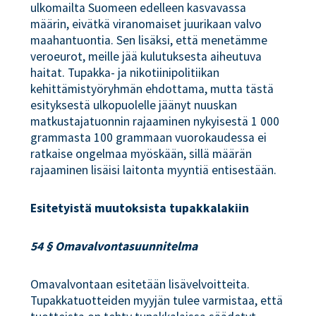
ulkomailta Suomeen edelleen kasvavassa
määrin, eivätkä viranomaiset juurikaan valvo
maahantuontia. Sen lisäksi, että menetämme
veroeurot, meille jää kulutuksesta aiheutuva
haitat. Tupakka- ja nikotiinipolitiikan
kehittämistyöryhmän ehdottama, mutta tästä
esityksestä ulkopuolelle jäänyt nuuskan
matkustajatuonnin rajaaminen nykyisestä 1 000
grammasta 100 grammaan vuorokaudessa ei
ratkaise ongelmaa myöskään, sillä määrän
rajaaminen lisäisi laitonta myyntiä entisestään.
Esitetyistä muutoksista tupakkalakiin
54 § Omavalvontasuunnitelma
Omavalvontaan esitetään lisävelvoitteita.
Tupakkatuotteiden myyjän tulee varmistaa, että