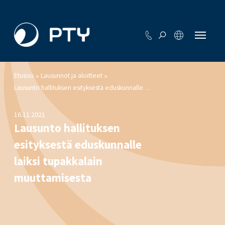
Etusivu
Lausunnot ja aloitteet
>
>
Lausunto hallituksen esityksestä eduskunnalle laiksi tupakkalain muuttamisesta
16.11.2021
Lausunto hallituksen
esityksestä eduskunnalle
laiksi tupakkalain
muuttamisesta