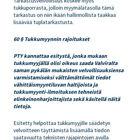
Tarkastusvelvollisuus koskee myös
tukkuporrasta, jolloin myymälätasolla tämä
tarkastus on niin ikään hallinnollista taakkaa
lisäävää tuplatarkastusta.
60 § Tukkumyynnin rajoitukset
PTY kannattaa esitystä, jonka mukaan
tukkumyyjällä olisi oikeus saada Valviralta
saman pykälän mukaisten velvollisuuksiensa
varmistamiseksi välttämättömät tiedot
vähittäismyyntiluvan haltijoista ja
tukkumyynti-ilmoituksen tehneistä
elinkeinonharjoittajista sekä käsitellä näitä
tietoja.
Esitetty helpottaa tukkumyyjille säädetyn
velvoitteen täyttämistä lisäämällä tiedon
saatavuutta teknisten rajapintojen avulla