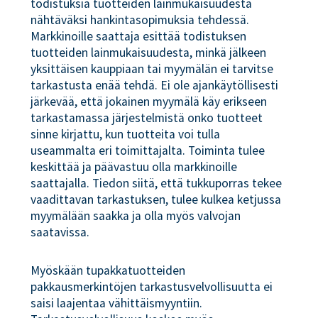
todistuksia tuotteiden lainmukaisuudesta
nähtäväksi hankintasopimuksia tehdessä.
Markkinoille saattaja esittää todistuksen
tuotteiden lainmukaisuudesta, minkä jälkeen
yksittäisen kauppiaan tai myymälän ei tarvitse
tarkastusta enää tehdä. Ei ole ajankäytöllisesti
järkevää, että jokainen myymälä käy erikseen
tarkastamassa järjestelmistä onko tuotteet
sinne kirjattu, kun tuotteita voi tulla
useammalta eri toimittajalta. Toiminta tulee
keskittää ja päävastuu olla markkinoille
saattajalla. Tiedon siitä, että tukkuporras tekee
vaadittavan tarkastuksen, tulee kulkea ketjussa
myymälään saakka ja olla myös valvojan
saatavissa.
Myöskään tupakkatuotteiden
pakkausmerkintöjen tarkastusvelvollisuutta ei
saisi laajentaa vähittäismyyntiin.