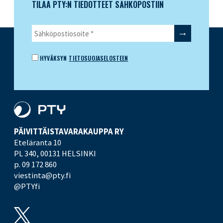
TILAA PTY:N TIEDOTTEET SÄHKÖPOSTIIN
HYVÄKSYN
TIETOSUOJASELOSTEEN
PÄIVITTÄISTAVARA­KAUPPA RY
Eteläranta 10
PL 340,
00131 HELSINKI
p. 09 172 860
viestinta@pty.fi
@PTYfi