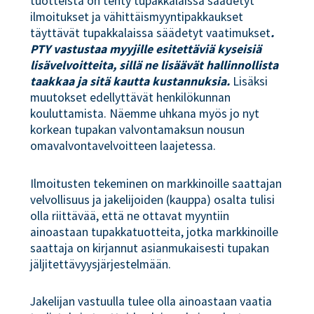
tuotteista on tehty tupakkalaissa säädetyt
ilmoitukset ja vähittäismyyntipakkaukset
täyttävät tupakkalaissa säädetyt vaatimukset
.
PTY vastustaa myyjille esitettäviä kyseisiä
lisävelvoitteita, sillä ne lisäävät hallinnollista
taakkaa ja sitä kautta kustannuksia.
Lisäksi
muutokset edellyttävät henkilökunnan
kouluttamista. Näemme uhkana myös jo nyt
korkean tupakan valvontamaksun nousun
omavalvontavelvoitteen laajetessa.
Ilmoitusten tekeminen on markkinoille saattajan
velvollisuus ja jakelijoiden (kauppa) osalta tulisi
olla riittävää, että ne ottavat myyntiin
ainoastaan tupakkatuotteita, jotka markkinoille
saattaja on kirjannut asianmukaisesti tupakan
jäljitettävyysjärjestelmään.
Jakelijan vastuulla tulee olla ainoastaan vaatia