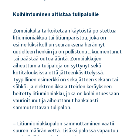
Kolhiintuminen altistaa tulipaloille
Zombiakulla tarkoitetaan käytöstä poistettua
litiumioniakkua tai litiumparistoa, joka on
esimerkiksi kolhun seurauksena herännyt
uudelleen henkiin ja on pullistunut, kuumentunut
tai päästää outoa ääntä. Zombiakkujen
aiheuttamia tulipaloja on syttynyt sekä
kotitalouksissa että jätteenkäsittelyssä.
Tyypillinen esimerkki on sekajätteen sekaan tai
sähkö- ja elektroniikkalaitteiden keräykseen
heitetty litiumioniakku, joka on kolhiintuessaan
vaurioitunut ja aiheuttanut hankalasti
sammutettavan tulipalon.
– Litiumioniakkupalon sammuttaminen vaatii
suuren määrän vettä. Lisäksi palossa vapautuu