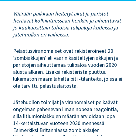
Väärään paikkaan heitetyt akut ja paristot
heräävät kolhiintuessaan henkiin ja aiheuttavat
jo kuukausittain tuhoisia tulipaloja kodeissa ja
jätehuollon eri vaiheissa.
Pelastusviranomaiset ovat rekisteröineet 20
’zombiakkujen’ eli väärin käsiteltyjen akkujen ja
paristojen aiheuttamaa tulipaloa vuoden 2020
alusta alkaen. Lisäksi rekisteristä puuttuu
lukematon määrä läheltä piti -tilanteita, joissa ei
ole tarvittu pelastuslaitosta.
Jätehuollon toimijat ja viranomaiset pelkäävät
ongelman pahenevan ilman nopeaa reagointia,
sillä litiumioniakkujen määrän arvioidaan jopa
14-kertaistuvan vuoteen 2030 mennessä.
Esimerkiksi Britanniassa zombiakkujen