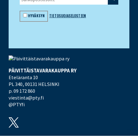
HYVÄKSYN
TIETOSUOJASELOSTEEN
PÄIVITTÄISTAVARA­KAUPPA RY
Eteläranta 10
PL 340,
00131 HELSINKI
p. 09 172 860
viestinta@pty.fi
@PTYfi