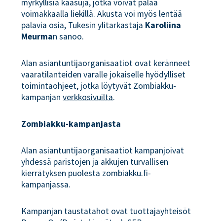
myrkyllisiä kaasuja, jotka voivat palaa
voimakkaalla liekillä. Akusta voi myös lentää
palavia osia, Tukesin ylitarkastaja
Karoliina
Meurma
n sanoo.
Alan asiantuntijaorganisaatiot ovat keränneet
vaaratilanteiden varalle jokaiselle hyödylliset
toimintaohjeet, jotka löytyvät Zombiakku-
kampanjan
verkkosivuilta
.
Zombiakku-kampanjasta
Alan asiantuntijaorganisaatiot kampanjoivat
yhdessä paristojen ja akkujen turvallisen
kierrätyksen puolesta zombiakku.fi-
kampanjassa.
Kampanjan taustatahot ovat tuottajayhteisöt