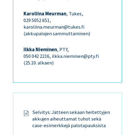
Karoliina Meurman
, Tukes,
029 5052 651,
karoliina.meurman@tukes.fi
(akkupalojen sammuttaminen)
Ilkka Nieminen
, PTY,
050 042 2216, ilkka.nieminen@pty.fi
(25.10. alkaen)
Selvitys: Jätteen sekaan heitettyjen
akkujen aiheuttamat tuhot sekä
case-esimerkkejä palotapauksista