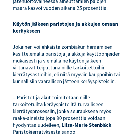
jätehuoltovaiheessa aiheuttamien palojen
määrä kasvoi vuoden aikana 25 prosenttia.
Käytön jälkeen paristojen ja akkujen omaan
keräykseen
Jokainen voi ehkäistä zombiakun heräämisen
käsittelemällä paristoja ja akkuja käyttöohjeiden
mukaisesti ja viemällä ne käytön jälkeen
virtanavat teipattuna niille tarkoitettuihin
kierrätysastioihin, eli niitä myyviin kauppoihin tai
kunnallisiin vaarallisen jätteen keräyspisteisiin.
– Paristot ja akut toimitetaan niille
tarkoitetuilta keräyspisteiltä turvalliseen
kierrätysprosessiin, jonka seurauksena myös
raaka-aineista jopa 90 prosenttia voidaan
hyödyntää uudelleen,
Liisa-Marie Stenbäck
Paristokierrätyksestä sanoo.