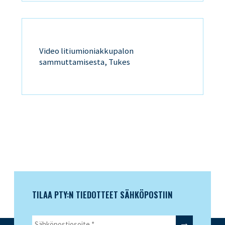
Video litiumioniakkupalon
sammuttamisesta, Tukes
TILAA PTY:N TIEDOTTEET SÄHKÖPOSTIIN