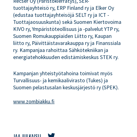
Recser Oy (Paristokierrätys), SER-
tuottajayhteisö ry, ERP Finland ry ja Elker Oy
(edustaa tuottajayhteisöjä SELT ry ja ICT -
Tuottajaosuuskunta) sekä Suomen Kiertovoima
KIVO ry, Ympäristöteollisuus ja -palvelut YTP ry,
Suomen Romukauppiaiden Liitto ry, Kaupan
liitto ry, Päivittäistavarakauppa ry ja Finanssiala
ry. Kampanjaa rahoittaa Sähkötekniikan ja
energiatehokkuuden edistämiskeskus STEK ry.
Kampanjan yhteistyötahoina toimivat myös
Turvallisuus- ja kemikaalivirasto (Tukes) ja
Suomen pelastusalan keskusjärjestö ry (SPEK).
www.zombiakku.fi
JAA JULKAISU