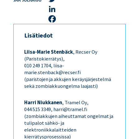
Twitter
LinkedIn
Facebook
Lisätiedot
Liisa-Marie Stenbäck
, Recser Oy
(Paristokierrätys),
010 249 1704, liisa-
marie.stenback@recser.fi
(paristojen ja akkujen keräysjärjestelmä
sekä zombiakkuongelma laajasti)
Harri Niukkanen
, Tramel Oy,
044 515 3349, harri@tramel.fi
(zombiakkujen aiheuttamat ongelmat ja
tulipalot sähkö- ja
elektroniikkalaitteiden
kierrätysprosessissa)