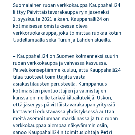
Suomalainen ruoan verkkokauppa Kauppahalli24
liittyy Päivittäistavarakauppa ry:n jäseneksi
1. syyskuuta 2021 alkaen. Kauppahalli24 on
kotimaisessa omistuksessa oleva
verkkoruokakauppa, joka toimittaa ruokaa kotiin
Uudellamaalla sekä Turun ja Lahden alueilla.
– Kauppahalli24 on Suomen kolmanneksi suurin
ruoan verkkokauppa ja vahvassa kasvussa.
Palvelukonseptiimme kuuluu, että Kauppahalli24
tilaa tuotteet toimittajilta vasta
asiakastilausten perusteella. Kumppanuus
kotimaisten pientuottajien ja valmistajien
kanssa on meille tärkeä kilpailutekijä. Uskon,
että jäsenyys päivittäistavarakaupan yrityksiä
kattavasti edustavassa yhdistyksessä auttaa
meitä asemoitumaan markkinassa ja tuo ruoan
verkkokauppaa aiempaa näkyvämmin esiin,
sanoo Kauppahalli24:n toimitusjohtaja
Petri