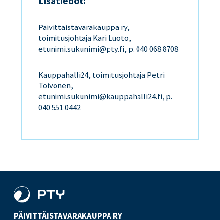
Lisätiedot:
Päivittäistavarakauppa ry,
toimitusjohtaja Kari Luoto,
etunimi.sukunimi@pty.fi, p. 040 068 8708
Kauppahalli24, toimitusjohtaja Petri
Toivonen,
etunimi.sukunimi@kauppahalli24.fi, p.
040 551 0442
PÄIVITTÄISTAVARA­KAUPPA RY