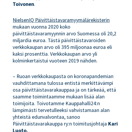
Toivonen
.
NielsenIQ Päivittäistavaramyymälärekisterin
mukaan vuonna 2020 koko
päivittäistavaramyynnin arvo Suomessa oli 20,2
miljardia euroa. Tästä päivittäistavaroiden
verkkokaupan arvo oli 395 miljoonaa euroa eli
kaksi prosenttia. Verkkokaupan arvo yli
kolminkertaistui vuoteen 2019 nähden.
– Ruoan verkkokaupasta on koronapandemian
vauhdittamana tulossa entistä merkittävämpi
osa päivittäistavarakauppaa ja on tärkeää, että
saamme toimintaamme mukaan lisää alan
toimijoita. Toivotamme Kauppahalli24:n
lämpimästi tervetulleeksi vahvistamaan alan
yhteistä edunvalvontaa, sanoo
Päivittäistavarakauppa ry:n toimitusjohtaja
Kari
Luoto.