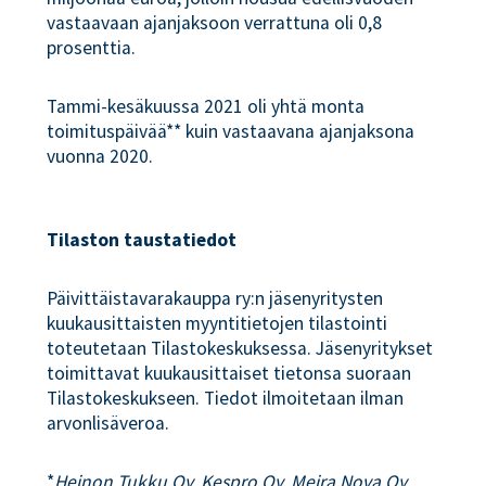
vastaavaan ajanjaksoon verrattuna oli 0,8
prosenttia.
Tammi-kesäkuussa 2021 oli yhtä monta
toimituspäivää** kuin vastaavana ajanjaksona
vuonna 2020.
Tilaston taustatiedot
Päivittäistavarakauppa ry:n jäsenyritysten
kuukausittaisten myyntitietojen tilastointi
toteutetaan Tilastokeskuksessa. Jäsenyritykset
toimittavat kuukausittaiset tietonsa suoraan
Tilastokeskukseen. Tiedot ilmoitetaan ilman
arvonlisäveroa.
*
Heinon Tukku Oy, Kespro Oy, Meira Nova Oy,