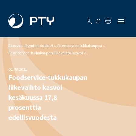
Etusivu
Myyntitiedotteet
Foodservice-tukkukauppa
>
>
>
Foodservice-tukkukaupan liikevaihto kasvoi kesäkuussa 17,8 prosenttia edellisvuodesta
02.08.2021
Foodservice-tukkukaupan
liikevaihto kasvoi
kesäkuussa 17,8
prosenttia
edellisvuodesta