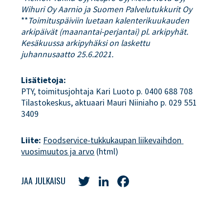
Wihuri Oy Aarnio ja Suomen Palvelutukkurit Oy
**
Toimituspäiviin luetaan kalenterikuukauden
arkipäivät (maanantai-perjantai) pl. arkipyhät.
Kesäkuussa arkipyhäksi on laskettu
juhannusaatto 25.6.2021.
Lisätietoja:
PTY, toimitusjohtaja Kari Luoto p. 0400 688 708
Tilastokeskus, aktuaari Mauri Niiniaho p. 029 551
3409
Liite:
Foodservice-tukkukaupan liikevaihdon 
vuosimuutos ja arvo
(html)
Twitter
LinkedIn
Facebook
JAA JULKAISU