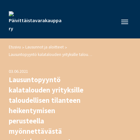
Etusivu
Lausunnot ja aloitteet
>
>
Lausuntopyyntö kalatalouden yrityksille taloudellisen tilanteen heikentymisen perusteella myönnettävästä avustuksesta annetun valtioneuvoston asetuksen muuttamisesta
03.06.2021
Lausuntopyyntö
kalatalouden yrityksille
taloudellisen tilanteen
heikentymisen
perusteella
myönnettävästä