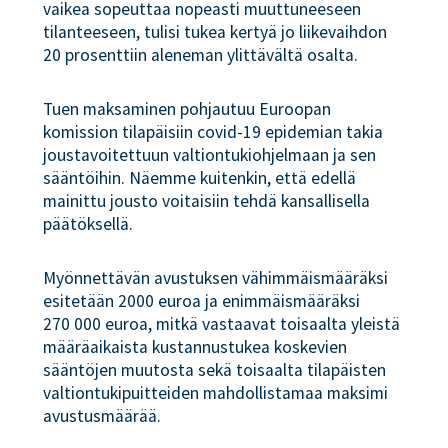
vaikea sopeuttaa nopeasti muuttuneeseen
tilanteeseen, tulisi tukea kertyä jo liikevaihdon
20 prosenttiin aleneman ylittävältä osalta.
Tuen maksaminen pohjautuu Euroopan
komission tilapäisiin covid-19 epidemian takia
joustavoitettuun valtiontukiohjelmaan ja sen
sääntöihin. Näemme kuitenkin, että edellä
mainittu jousto voitaisiin tehdä kansallisella
päätöksellä.
Myönnettävän avustuksen vähimmäismääräksi
esitetään 2000 euroa ja enimmäismääräksi
270 000 euroa, mitkä vastaavat toisaalta yleistä
määräaikaista kustannustukea koskevien
sääntöjen muutosta sekä toisaalta tilapäisten
valtiontukipuitteiden mahdollistamaa maksimi
avustusmäärää.