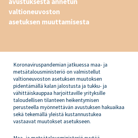
avustuksesta annetun
valtioneuvoston
asetuksen muuttamisesta
Koronaviruspandemian jatkuessa maa- ja
metsätalousministeriö on valmistellut
valtioneuvoston asetuksen muutoksen
pidentämällä kalan jalostusta ja tukku- ja
vähittäiskauppaa harjoittaville yrityksille
taloudellisen tilanteen heikentymisen
perusteella myönnettävän avustuksen hakuaikaa
sekä tekemällä yleistä kustannustukea
vastaavat muutokset asetukseen.
Maa- ja metsätalousministeriö pyytää