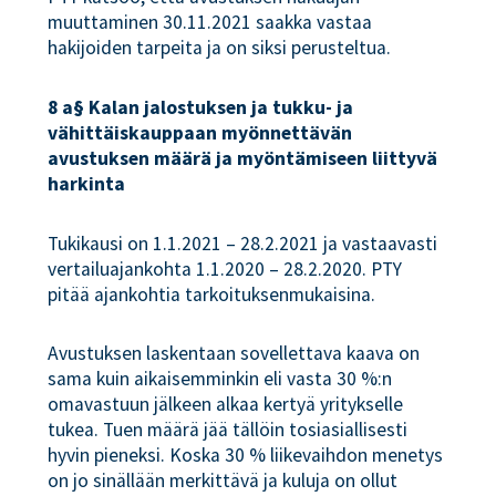
muuttaminen 30.11.2021 saakka vastaa
hakijoiden tarpeita ja on siksi perusteltua.
8 a§ Kalan jalostuksen ja tukku- ja
vähittäiskauppaan myönnettävän
avustuksen määrä ja myöntämiseen liittyvä
harkinta
Tukikausi on 1.1.2021 – 28.2.2021 ja vastaavasti
vertailuajankohta 1.1.2020 – 28.2.2020. PTY
pitää ajankohtia tarkoituksenmukaisina.
Avustuksen laskentaan sovellettava kaava on
sama kuin aikaisemminkin eli vasta 30 %:n
omavastuun jälkeen alkaa kertyä yritykselle
tukea. Tuen määrä jää tällöin tosiasiallisesti
hyvin pieneksi. Koska 30 % liikevaihdon menetys
on jo sinällään merkittävä ja kuluja on ollut