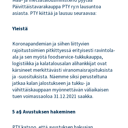
Päivittäistavarakauppa PTY ry:n lausuntoa
asiasta. PTY kiittää ja lausuu seuraavaa:
Yleistä
Koronapandemian ja siihen liittyvien
rajoitustoimien pitkittyessä erityisesti ravintola-
ala ja sen myötä foodservice-tukkukauppa,
logistiikka ja kalatalousalan alihankkijat ovat
kärsineet merkittävästi viranomaisrajoituksista
ja -suosituksista. Näemme siksi perusteltuna
jatkaa kalan jalostukseen ja tukku- ja
vähittäiskauppaan myönnettävän väliaikaisen
tuen voimassaoloa 31.12.2021 saakka.
5 a§ Avustuksen hakeminen
PTY katsoo, että avustuksen hakuajan