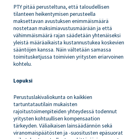
PTY pitää perusteltuna, että taloudellisen
tilanteen heikentymisen perusteella
maksettavan avustuksen enimmäismäärä
nostetaan maksimiavustusmäärään ja että
vähimmäismäärä rajan säädetään yhtenäiseksi
yleistä määräaikaista kustannustukea koskevien
sääntöjen kanssa. Näin vältetään samassa
toimitusketjussa toimivien yritysten eriarvoinen
kohtelu.
Lopuksi
Perustuslakivaliokunta on kaikkien
tartuntatautilain mukaisten
rajoitustoimenpiteiden yhteydessä todennut
yritysten kohtuullisen kompensaation
tärkeyden. Väliaikaisen lainsäädännön sekä
viranomaispäätösten ja -suositusten epäsuorat