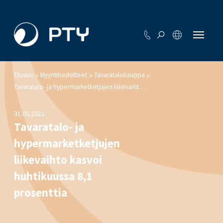
Etusivu
Myyntitiedotteet
Tavaratalokauppa
>
>
>
Tavaratalo- ja hypermarketketjujen liikevaihto kasvoi huhtikuussa 8,1 prosenttia
31.05.2021
Tavaratalo- ja
hypermarketketjujen
liikevaihto kasvoi
huhtikuussa 8,1
prosenttia