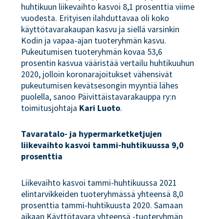
huhtikuun liikevaihto kasvoi 8,1 prosenttia viime
vuodesta. Erityisen ilahduttavaa oli koko
käyttötavarakaupan kasvu ja siellä varsinkin
Kodin ja vapaa-ajan tuoteryhmän kasvu.
Pukeutumisen tuoteryhmän kovaa 53,6
prosentin kasvua vääristää vertailu huhtikuuhun
2020, jolloin koronarajoitukset vähensivät
pukeutumisen kevätsesongin myyntiä lähes
puolella, sanoo Päivittäistavarakauppa ry:n
toimitusjohtaja
Kari Luoto
.
Tavaratalo- ja hypermarketketjujen
liikevaihto kasvoi tammi-huhtikuussa 9,0
prosenttia
Liikevaihto kasvoi tammi-huhtikuussa 2021
elintarvikkeiden tuoteryhmässä yhteensä 8,0
prosenttia tammi-huhtikuusta 2020. Samaan
aikaan Käyttötavara yhteensä -tuoteryhmän