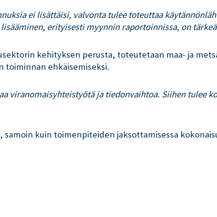
nnuksia ei lisättäisi, valvonta tulee toteuttaa käytännönl
lisääminen, erityisesti myynnin raportoinnissa, on tärkeä
sektorin kehityksen perusta, toteutetaan maa- ja metsä
en toiminnan ehkäisemiseksi.
aa viranomaisyhteistyötä ja tiedonvaihtoa. Siihen tulee ko
 samoin kuin toimenpiteiden jaksottamisessa kokonaisuu