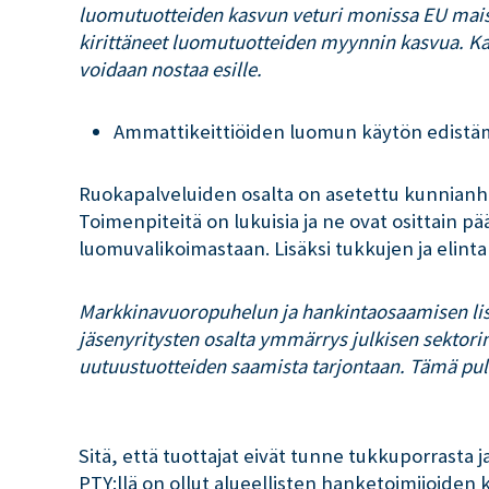
luomutuotteiden kasvun veturi monissa EU maiss
kirittäneet luomutuotteiden myynnin kasvua. Kau
voidaan nostaa esille.
Ammattikeittiöiden luomun käytön edist
Ruokapalveluiden osalta on asetettu kunnianhi
Toimenpiteitä on lukuisia ja ne ovat osittain p
luomuvalikoimastaan. Lisäksi tukkujen ja elintar
Markkinavuoropuhelun ja hankintaosaamisen lis
jäsenyritysten osalta ymmärrys julkisen sektorin 
uutuustuotteiden saamista tarjontaan. Tämä pull
Sitä, että tuottajat eivät tunne tukkuporrasta j
PTY:llä on ollut alueellisten hanketoimijoiden