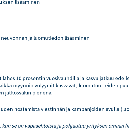
tuksen lisääminen
a neuvonnan ja luomutiedon lisääminen
lähes 10 prosentin vuosivauhdilla ja kasvu jatkuu ede
Vaikka myynnin volyymit kasvavat, luomutuotteiden puut
n jatkossakin pienenä.
uden nostamista viestinnän ja kampanjoiden avulla (luomu
 kun se on vapaaehtoista ja pohjautuu yrityksen omaan li