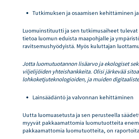
Tutkimuksen ja osaamisen kehittäminen j
Luomuinstituutti ja sen tutkimusaiheet tulevat
tietoa luomun eduista maapohjalle ja ympäristö
ravitsemushyödyistä. Myös kuluttajan luottamus
Jotta luomutuotannon lisäarvo ja ekologiset sek
viljelijöiden yhteishankkeita. Olisi järkevää si
lohkoketjuteknologioiden, ja muiden digitaaliste
Lainsäädäntö ja valvonnan kehittäminen
Uutta luomuasetusta ja sen perusteella säädettä
myyvät pakkaamattomia luomutuotteita enemmä
pakkaamattomia luomutuotteita, on raportoita