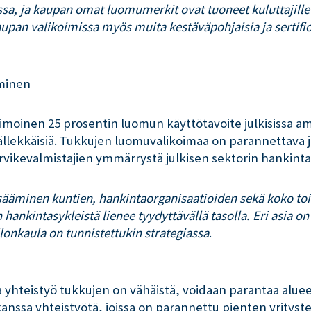
a, ja kaupan omat luomumerkit ovat tuoneet kuluttajill
pan valikoimissa myös muita kestäväpohjaisia ja sertifioi
äminen
moinen 25 prosentin luomun käyttötavoite julkisissa a
äällekkäisiä. Tukkujen luomuvalikoimaa on parannettava ja
vikevalmistajien ymmärrystä julkisen sektorin hankintasyk
ääminen kuntien, hankintaorganisaatioiden sekä koko toi
hankintasykleistä lienee tyydyttävällä tasolla. Eri asia on
onkaula on tunnistettukin strategiassa
.
a yhteistyö tukkujen on vähäistä, voidaan parantaa alueel
 kanssa yhteistyötä, joissa on parannettu pienten yrity