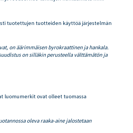
sti tuotettujen tuotteiden käyttöä järjestelmän
evat, on äärimmäisen byrokraattinen ja hankala.
suudistus on silläkin perusteella välttämätön ja
at luomumerkit ovat olleet tuomassa
 tuotannossa oleva raaka-aine jalostetaan