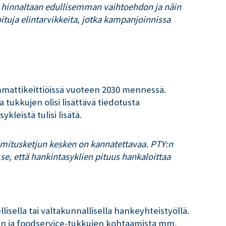
e hinnaltaan edullisemman vaihtoehdon ja näin
tuja elintarvikkeita, jotka kampanjoinnissa
mmattikeittiöissä vuoteen 2030 mennessä.
 tukkujen olisi lisättävä tiedotusta
leistä tulisi lisätä.
mitusketjun kesken on kannatettavaa. PTY:n
 se, että hankintasyklien pituus hankaloittaa
lisella tai valtakunnallisella hankeyhteistyöllä.
sten ja foodservice-tukkujen kohtaamista mm.