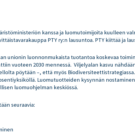
ristöministeriön kanssa ja luomutoimijoita kuulleen v
ittäistavarakauppa PTY ry:n lausuntoa. PTY kiittää ja la
pan unionin luonnonmukaista tuotantoa koskevaa toimint
nttiin vuoteen 2030 mennessä. Viljelyalan kasvu nähdä
llolta pöytään –, että myös Biodiversiteettistrategiass
rosentiyksiköllä. Luomutuotteiden kysynnän nostaminen
llisen luomuohjelman keskiössä.
ään seuraavia:
äminen