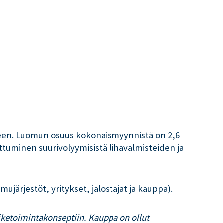
lleen. Luomun osuus kokonaismyynnistä on 2,6
tuminen suurivolyymisistä lihavalmisteiden ja
järjestöt, yritykset, jalostajat ja kauppa).
iketoimintakonseptiin. Kauppa on ollut