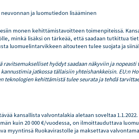
a neuvonnan ja luomutiedon lisääminen
 esiin monen kehittämistavoitteen toimenpiteissä. Kansal
lle, minkä lisäksi on tärkeää, että saadaan tutkittua ti
ta luomuelintarvikkeen aitouteen tulee suojata ja siinä
ä ravitsemukselliset hyödyt saadaan näkyviin ja nopeasti 
toa kannustimia jatkossa tällaisiin yhteishankkeisin. EU:n
n teknologien kehittämistä tulee seurata ja tehdä tarvitta
vää kansallista valvontalakia aletaan soveltaa 1.1.2022.
n kuin 20 000 €/vuodessa, on ilmoittauduttava luomuv
va myyntinsä Ruokavirastolle ja maksettava valvontama