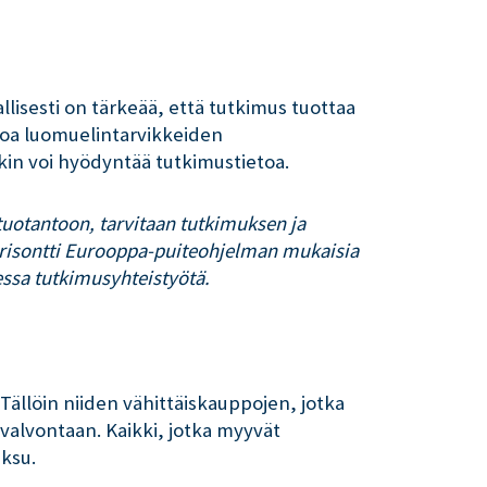
lisesti on tärkeää, että tutkimus tuottaa
etoa luomuelintarvikkeiden
kin voi hyödyntää tutkimustietoa.
tuotantoon, tarvitaan tutkimuksen ja
 Horisontti Eurooppa-puiteohjelman mukaisia
essa tutkimusyhteistyötä.
 Tällöin niiden vähittäiskauppojen, jotka
alvontaan. Kaikki, jotka myyvät
ksu.