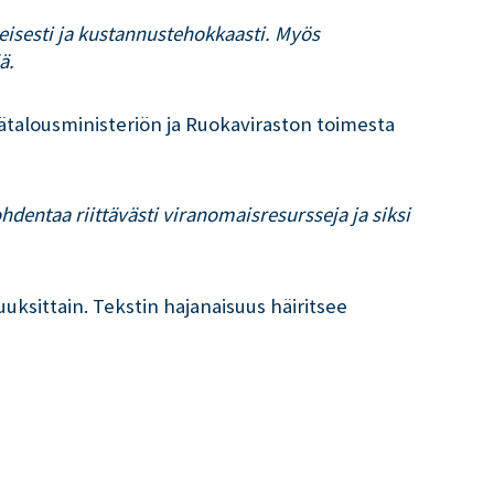
äheisesti ja kustannustehokkaasti. Myös
ä.
talousministeriön ja Ruokaviraston toimesta
hdentaa riittävästi viranomaisresursseja ja siksi
ksittain. Tekstin hajanaisuus häiritsee