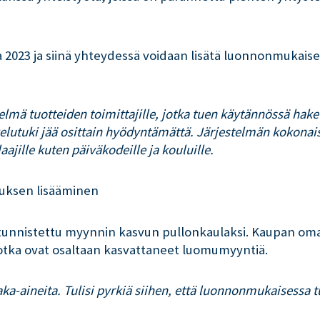
 2023 ja siinä yhteydessä voidaan lisätä luonnonmukaise
lmä tuotteiden toimittajille, jotka tuen käytännössä hak
akelutuki jää osittain hyödyntämättä. Järjestelmän kokonai
ajille kuten päiväkodeille ja kouluille.
tuksen lisääminen
 tunnistettu myynnin kasvun pullonkaulaksi. Kaupan om
 jotka ovat osaltaan kasvattaneet luomumyyntiä.
raaka-aineita. Tulisi pyrkiä siihen, että luonnonmukaisessa