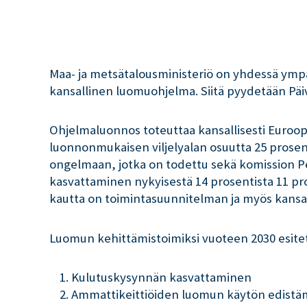
Maa- ja metsätalousministeriö on yhdessä ympä
kansallinen luomuohjelma. Siitä pyydetään Päiv
Ohjelmaluonnos toteuttaa kansallisesti Euroo
luonnonmukaisen viljelyalan osuutta 25 prose
ongelmaan, jotka on todettu sekä komission Pe
kasvattaminen nykyisestä 14 prosentista 11 p
kautta on toimintasuunnitelman ja myös kansa
Luomun kehittämistoimiksi vuoteen 2030 esitet
Kulutuskysynnän kasvattaminen
Ammattikeittiöiden luomun käytön edist