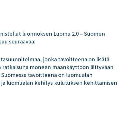
almistellut luonnoksen Luomu 2.0 – Suomen
usuu seuraavaa:
asuunnitelmaa, jonka tavoitteena on lisätä
än ratkaisuna moneen maankäyttöön liittyvään
a. Suomessa tavoitteena on luomualan
 ja luomualan kehitys kulutuksen kehittämisen