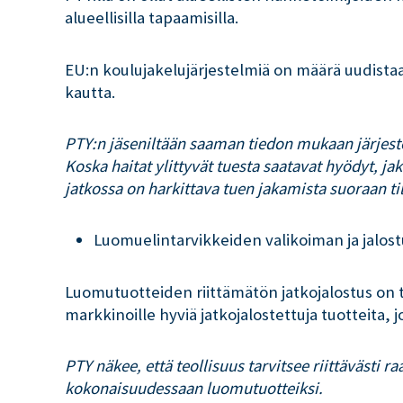
alueellisilla tapaamisilla.
EU:n koulujakelujärjestelmiä on määrä uudistaa
kautta.
PTY:n jäseniltään saaman tiedon mukaan järjeste
Koska haitat ylittyvät tuesta saatavat hyödyt, j
jatkossa on harkittava tuen jakamista suoraan tila
Luomuelintarvikkeiden valikoiman ja jalos
Luomutuotteiden riittämätön jatkojalostus on
markkinoille hyviä jatkojalostettuja tuotteita,
PTY näkee, että teollisuus tarvitsee riittävästi 
kokonaisuudessaan luomutuotteiksi.