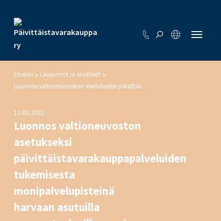
Etusivu
Lausunnot ja aloitteet
>
>
Luonnos valtioneuvoston asetukseksi päivittäistavarakauppapalveluiden tukemisesta monipalvelupisteinä harvaan asutuilla maaseutualueilla vuosina 2019-2021 annetun valtioneuvoston asetuksen muuttamisesta
17.05.2021
Luonnos valtioneuvoston
asetukseksi
päivittäistavarakauppapalveluiden
tukemisesta
monipalvelupisteinä
harvaan asutuilla