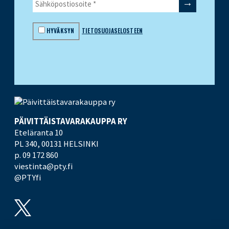
HYVÄKSYN
TIETOSUOJASELOSTEEN
PÄIVITTÄISTAVARA­KAUPPA RY
Eteläranta 10
PL 340,
00131 HELSINKI
p. 09 172 860
viestinta@pty.fi
@PTYfi