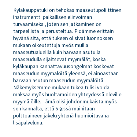
Kyläkauppatuki on tehokas maaseutupoliittinen
instrumentti paikallisen elinvoiman
turvaamiseksi, joten sen jatkaminen on
tarpeellista ja perusteltua. Pidämme erittäin
hyvänä sitä, että tukeen olisivat luonnoksen
mukaan oikeutettuja myös muilla
maaseutualueilla kuin harvaan asutulla
maaseudulla sijaitsevat myymälät, koska
kyläkaupan kannattavuusongelmat koskevat
maaseudun myymälöitä yleensä, ei ainoastaan
harvaan asutun maaseudun myymälöitä.
Näkemyksemme mukaan tukea tulisi voida
maksaa myös huoltamoiden yhteydessä oleville
myymälöille. Tämä olisi johdonmukaista myös
sen kannalta, että 6 §:ssä mainitaan
polttoaineen jakelu yhtenä huomioitavana
lisäpalveluna.