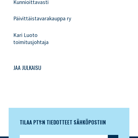
Kunnioittavasti
Päivittäistavarakauppa ry
Kari Luoto
toimitusjohtaja
JAA JULKAISU
TILAA PTY:N TIEDOTTEET SÄHKÖPOSTIIN