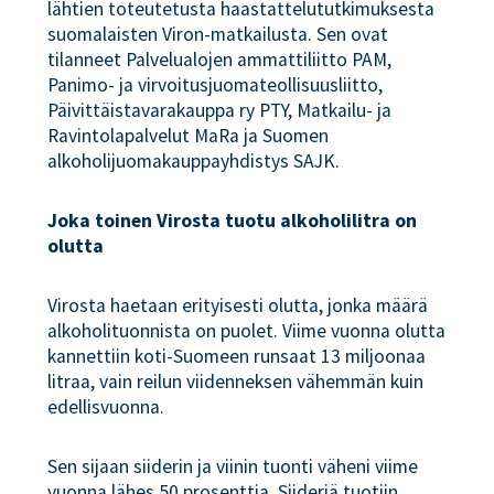
lähtien toteutetusta haastattelututkimuksesta
suomalaisten Viron-matkailusta. Sen ovat
tilanneet Palvelualojen ammattiliitto PAM,
Panimo- ja virvoitusjuomateollisuusliitto,
Päivittäistavarakauppa ry PTY, Matkailu- ja
Ravintolapalvelut MaRa ja Suomen
alkoholijuomakauppayhdistys SAJK.
Joka toinen Virosta tuotu alkoholilitra on
olutta
Virosta haetaan erityisesti olutta, jonka määrä
alkoholituonnista on puolet. Viime vuonna olutta
kannettiin koti-Suomeen runsaat 13 miljoonaa
litraa, vain reilun viidenneksen vähemmän kuin
edellisvuonna.
Sen sijaan siiderin ja viinin tuonti väheni viime
vuonna lähes 50 prosenttia. Siideriä tuotiin