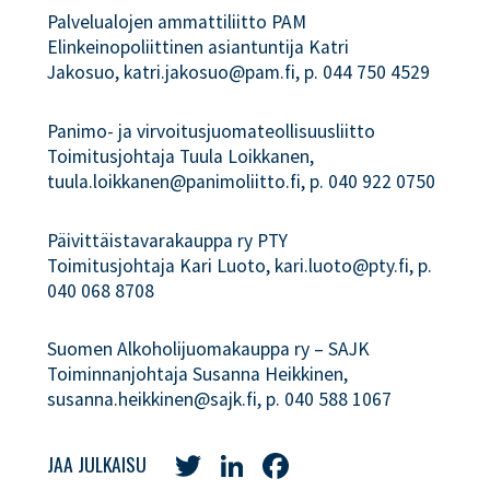
Palvelualojen ammattiliitto PAM
Elinkeinopoliittinen asiantuntija Katri
Jakosuo, katri.jakosuo@pam.fi, p. 044 750 4529
Panimo- ja virvoitusjuomateollisuusliitto
Toimitusjohtaja Tuula Loikkanen,
tuula.loikkanen@panimoliitto.fi, p. 040 922 0750
Päivittäistavarakauppa ry PTY
Toimitusjohtaja Kari Luoto, kari.luoto@pty.fi, p.
040 068 8708
Suomen Alkoholijuomakauppa ry – SAJK
Toiminnanjohtaja Susanna Heikkinen,
susanna.heikkinen@sajk.fi, p. 040 588 1067
Twitter
LinkedIn
Facebook
JAA JULKAISU