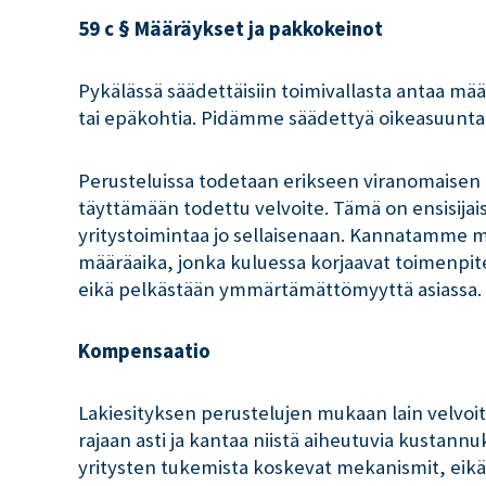
59 c § Määräykset ja pakkokeinot
Pykälässä säädettäisiin toimivallasta antaa mää
tai epäkohtia. Pidämme säädettyä oikeasuuntais
Perusteluissa todetaan erikseen viranomaisen h
täyttämään todettu velvoite. Tämä on ensisijais
yritystoimintaa jo sellaisenaan. Kannatamme 
määräaika, jonka kuluessa korjaavat toimenpite
eikä pelkästään ymmärtämättömyyttä asiassa.
Kompensaatio
Lakiesityksen perustelujen mukaan lain velvoittee
rajaan asti ja kantaa niistä aiheutuvia kustannu
yritysten tukemista koskevat mekanismit, eikä 