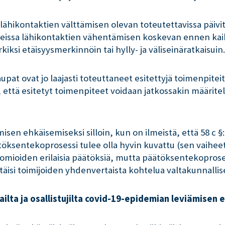
lähikontaktien välttämisen olevan toteutettavissa päivit
nteissa lähikontaktien vähentämisen koskevan ennen kaikke
rkiksi etäisyysmerkinnöin tai hylly- ja väliseinäratkaisuin
pat ovat jo laajasti toteuttaneet esitettyjä toimenpiteit
ä, että esitetyt toimenpiteet voidaan jatkossakin määritel
sen ehkäisemiseksi silloin, kun on ilmeistä, että 58 c §:n
öksentekoprosessi tulee olla hyvin kuvattu (sen vaiheet j
huomioiden erilaisia päätöksiä, mutta päätöksentekoprosess
täisi toimijoiden yhdenvertaista kohtelua valtakunnallise
ailta ja osallistujilta covid-19-epidemian leviämisen