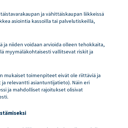
täistavarakaupan ja vähittäiskaupan liikkeissä
a asiointia kassoilla tai palvelutiskeillä,
.
ä ja niiden voidaan arvioida olleen tehokkaita,
lä myymäläkohtaisesti vallitsevat riskit ja
 mukaiset toimenpiteet eivät ole riittäviä ja
a relevantti asiantuntijatieto). Näin eri
i ja mahdolliset rajoitukset olisivat
sti.
 estämiseksi