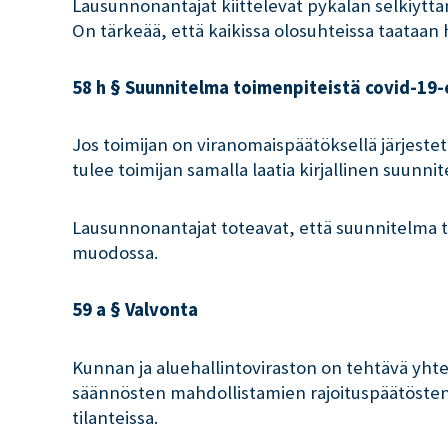
Lausunnonantajat kiittelevät pykälän selkiyttä
On tärkeää, että kaikissa olosuhteissa taataan
58 h § Suunnitelma toimenpiteistä covid-19
Jos toimijan on viranomaispäätöksellä järjestettä
tulee toimijan samalla laatia kirjallinen suunn
Lausunnonantajat toteavat, että suunnitelma tu
muodossa.
59 a § Valvonta
Kunnan ja aluehallintoviraston on tehtävä yhte
säännösten mahdollistamien rajoituspäätösten
tilanteissa.