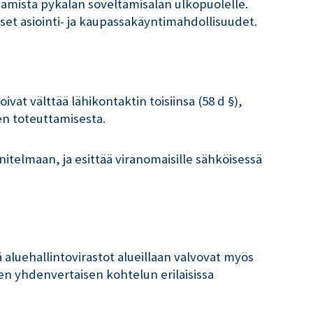
aamista pykälän soveltamisalan ulkopuolelle.
set asiointi- ja kaupassakäyntimahdollisuudet.
ivat välttää lähikontaktin toisiinsa (58 d §),
ten toteuttamisesta.
telmaan, ja esittää viranomaisille sähköisessä
 aluehallintovirastot alueillaan valvovat myös
n yhdenvertaisen kohtelun erilaisissa