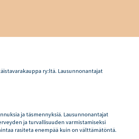
ttäistavarakauppa ry:ltä. Lausunnonantajat
rannuksia ja täsmennyksiä. Lausunnonantajat
terveyden ja turvallisuuden varmistamiseksi
imintaa rasiteta enempää kuin on välttämätöntä.