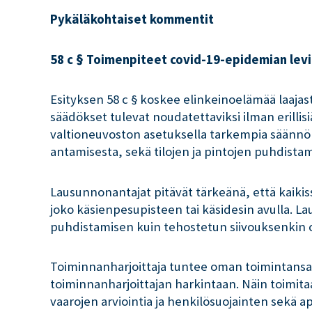
Pykäläkohtaiset kommentit
58 c § Toimenpiteet covid-19-epidemian lev
Esityksen 58 c § koskee elinkeinoelämää laajast
säädökset tulevat noudatettaviksi ilman erillis
valtioneuvoston asetuksella tarkempia säännök
antamisesta, sekä tilojen ja pintojen puhdista
Lausunnonantajat pitävät tärkeänä, että kaikis
joko käsienpesupisteen tai käsidesin avulla. L
puhdistamisen kuin tehostetun siivouksenkin osa
Toiminnanharjoittaja tuntee oman toimintansa j
toiminnanharjoittajan harkintaan. Näin toimita
vaarojen arviointia ja henkilösuojainten sekä a