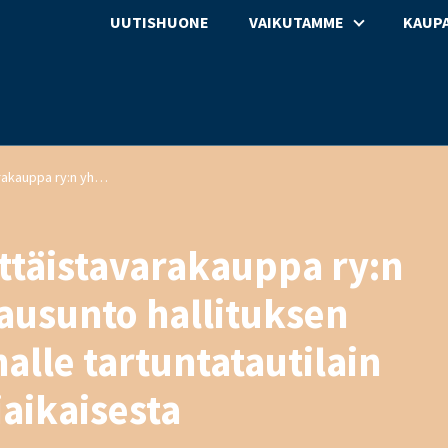
UUTISHUONE
VAIKUTAMME
KAUPA
Kaupan liiton ja Päivittäistavarakauppa ry:n yhteinen kirjallinen lausunto hallituksen esityksestä eduskunnalle tartuntatautilain muuttamisesta ja väliaikaisesta muuttamisesta
ittäistavarakauppa ry:n
lausunto hallituksen
alle tartuntatautilain
iaikaisesta