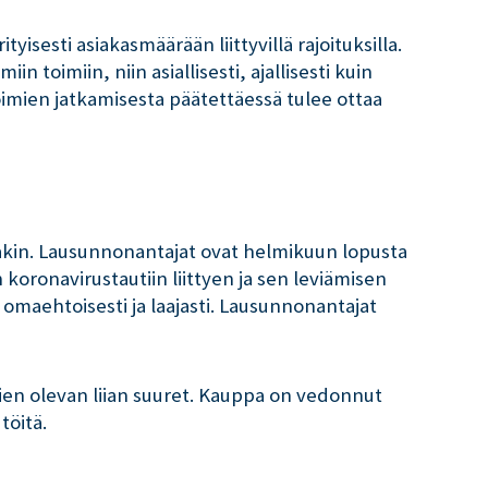
tyisesti asiakasmäärään liittyvillä rajoituksilla.
 toimiin, niin asiallisesti, ajallisesti kuin
oimien jatkamisesta päätettäessä tulee ottaa
ssakin. Lausunnonantajat ovat helmikuun lopusta
 koronavirustautiin liittyen ja sen leviämisen
 omaehtoisesti ja laajasti. Lausunnonantajat
iskien olevan liian suuret. Kauppa on vedonnut
 töitä.