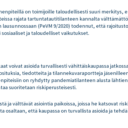
piteillä on toimijoille taloudellisesti suuri merkitys, eri
ssa rajata tartuntatautitilanteen kannalta välttämättömiin
on lausunnossaan (PeVM 9/2020) todennut, että rajoitust
osiaaliset ja taloudelliset vaikutukset.
aat voivat asioida turvallisesti vähittäiskaupassa jatko
ituksia, tiedotteita ja tilannekuvaraportteja jäsenilleen
menpiteisiin on ryhdytty pandemiatilanteen alusta lähtien
aa suoritetaan riskiperusteisesti.
tä ja välttävät asiointia paikoissa, joissa he katsovat r
ta osaltaan, että kaupassa on turvallista asioida ja tehdä