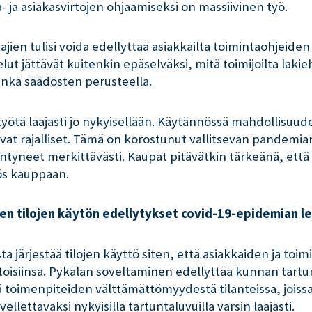
 ja asiakasvirtojen ohjaamiseksi on massiivinen työ.
ajien tulisi voida edellyttää asiakkailta toimintaohjeide
lut jättävät kuitenkin epäselväksi, mitä toimijoilta lak
nkä säädösten perusteella.
työtä laajasti jo nykyisellään. Käytännössä mahdollisuud
 ovat rajalliset. Tämä on korostunut vallitsevan pandem
ntyneet merkittävästi. Kaupat pitävätkin tärkeänä, että 
yös kauppaan.
ttujen tilojen käytön edellytykset covid-19-epidemian 
a järjestää tilojen käyttö siten, että asiakkaiden ja toi
ti toisiinsa. Pykälän soveltaminen edellyttää kunnan tart
 toimenpiteiden välttämättömyydestä tilanteissa, joissa 
ellettavaksi nykyisillä tartuntaluvuilla varsin laajasti.