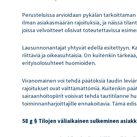
Perusteluissa arvioidaan pykälän tarkoittaman 
ilman asiakasmäärän rajoituksia, ja näissä tila
joissa velvoitteet olisivat toteutettavissa esime
Lausunnonantajat yhtyvät edellä esitettyyn. Kau
riittäviä ja oikeasuhtaisia. On kuitenkin tärkeä
erityisolosuhteet huomioiden.
Viranomainen voi tehdä päätöksiä taudin leviämi
rajoitukset ovat välttämättömiä. Kuitenkin päät
sairaanhoitopiirit voisivat tehdä tautitilanne 
toiminnanharjoittajille ennakoitavia. Tämä edis
58 g § Tilojen väliaikainen sulkeminen asiakk