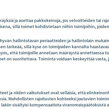
räyksiä ja asettaa pakkokeinoja, jos velvoitteiden tai r
ena, sillä toimet kohdistetaan niihin toimijoihin, joide
yvän hallintotavan periaatteiden ja hallintolain mukaine
en tärkeää, sillä kyse on toimijoiden kannalta haastavast
myös, että toimijoille annetaan määräystä annettaessa
et on suoritettava. Toiminta voidaan keskeyttää vasta, j
t ja niiden vaikutukset ovat sellaisia, että elinkeinonhar
ksia. Mahdollisten rajoitusten kohteeksi joutuvien toiminn
lakiin sisältyisi kompensaatiota viranomaispäätöksistä a