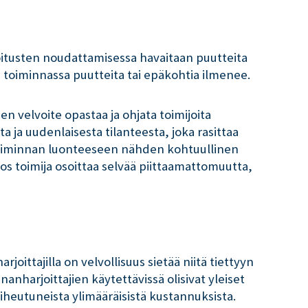
ajoitusten noudattamisessa havaitaan puutteita
n toiminnassa puutteita tai epäkohtia ilmenee.
n velvoite opastaa ja ohjata toimijoita
a ja uudenlaisesta tilanteesta, joka rasittaa
 toiminnan luonteeseen nähden kohtuullinen
os toimija osoittaa selvää piittaamattomuutta,
joittajilla on velvollisuus sietää niitä tiettyyn
anharjoittajien käytettävissä olisivat yleiset
iheutuneista ylimääräisistä kustannuksista.