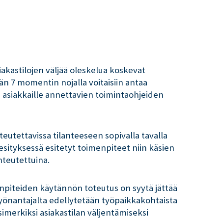
iakastilojen väljää oleskelua koskevat
än 7 momentin nojalla voitaisiin antaa
 asiakkaille annettavien toimintaohjeiden
eutettavissa tilanteeseen sopivalla tavalla
esityksessä esitetyt toimenpiteet niin käsien
hteutettuina.
enpiteiden käytännön toteutus on syytä jättää
 työnantajalta edellytetään työpaikkakohtaista
imerkiksi asiakastilan väljentämiseksi