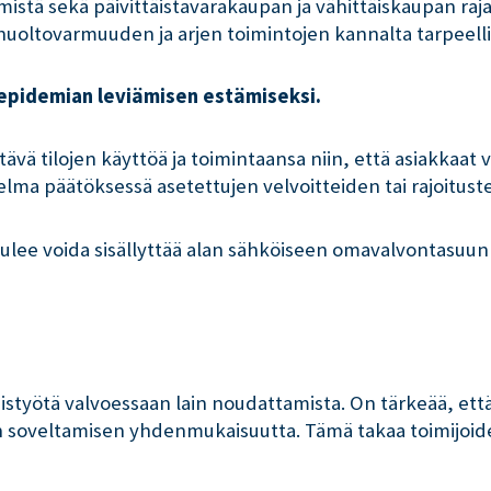
mistä sekä päivittäistavarakaupan ja vähittäiskaupan raj
 huoltovarmuuden ja arjen toimintojen kannalta tarpeelli
-epidemian leviämisen estämiseksi.
vä tilojen käyttöä ja toimintaansa niin, että asiakkaat vo
itelma päätöksessä asetettujen velvoitteiden tai rajoitus
lee voida sisällyttää alan sähköiseen omavalvontasuunni
istyötä valvoessaan lain noudattamista. On tärkeää, että
 soveltamisen yhdenmukaisuutta. Tämä takaa toimijoide