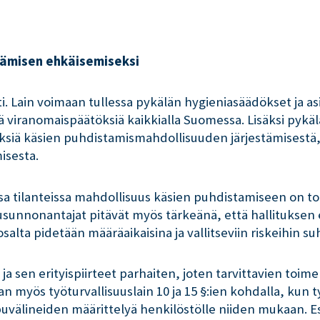
iämisen ehkäisemiseksi
i. Lain voimaan tullessa pykälän hygieniasäädökset ja as
iä viranomaispäätöksiä kaikkialla Suomessa. Lisäksi pykäl
siä käsien puhdistamismahdollisuuden järjestämisestä,
misesta.
sa tilanteissa mahdollisuus käsien puhdistamiseen on tot
ausunnonantajat pitävät myös tärkeänä, että hallituksen 
lta pidetään määräaikaisina ja vallitseviin riskeihin su
a sen erityispiirteet parhaiten, joten tarvittavien toim
an myös työturvallisuuslain 10 ja 15 §:ien kohdalla, kun
puvälineiden määrittelyä henkilöstölle niiden mukaan. Es