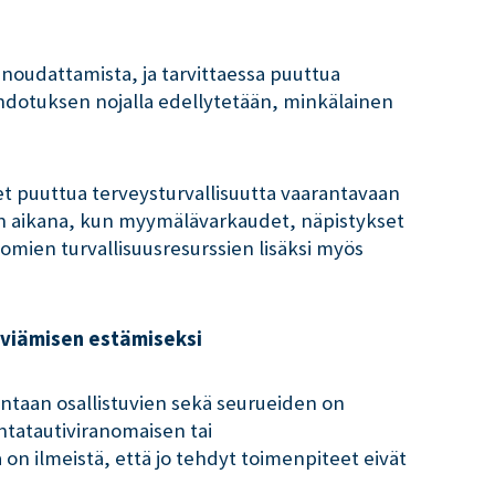
n noudattamista, ja tarvittaessa puuttua
iehdotuksen nojalla edellytetään, minkälainen
et puuttua terveysturvallisuutta vaarantavaan
ian aikana, kun myymälävarkaudet, näpistykset
omien turvallisuusresurssien lisäksi myös
leviämisen estämiseksi
mintaan osallistuvien sekä seurueiden on
untatautiviranomaisen tai
on ilmeistä, että jo tehdyt toimenpiteet eivät