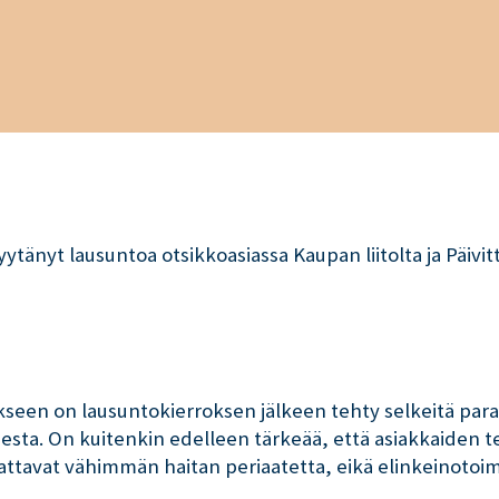
ytänyt lausuntoa otsikkoasiassa Kaupan liitolta ja Päivi
tykseen on lausuntokierroksen jälkeen tehty selkeitä pa
isesta. On kuitenkin edelleen tärkeää, että asiakkaiden 
udattavat vähimmän haitan periaatetta, eikä elinkeinoto