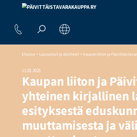
>
>
Etusivu
Lausunnot ja aloitteet
11.01.2021
Kaupan liiton ja Päiv
yhteinen kirjallinen 
esityksestä eduskunn
muuttamisesta ja väl