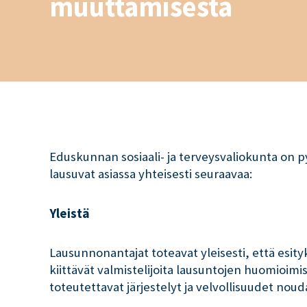
muuttamisesta
Eduskunnan sosiaali- ja terveysvaliokunta on py
lausuvat asiassa yhteisesti seuraavaa:
Yleistä
Lausunnonantajat toteavat yleisesti, että esi
kiittävät valmistelijoita lausuntojen huomioim
toteutettavat järjestelyt ja velvollisuudet no