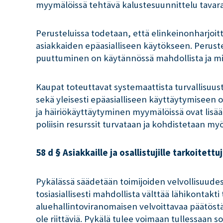
myymälöissä tehtävä kalustesuunnittelu tavara-
Perusteluissa todetaan, että elinkeinonharjoitt
asiakkaiden epäasialliseen käytökseen. Peruste
puuttuminen on käytännössä mahdollista ja mi
Kaupat toteuttavat systemaattista turvallisuus
sekä yleisesti epäasialliseen käyttäytymiseen
ja häiriökäyttäytyminen myymälöissä ovat lisää
poliisin resurssit turvataan ja kohdistetaan m
58 d § Asiakkaille ja osallistujille tarkoite
Pykälässä säädetään toimijoiden velvollisuudest
tosiasiallisesti mahdollista välttää lähikontak
aluehallintoviranomaisen velvoittavaa päätöstä
ole riittäviä. Pykälä tulee voimaan tullessaan sov