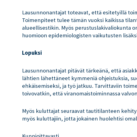
Lausunnonantajat toteavat, että esitetyillä toimen
Toimenpiteet tulee tämän vuoksi kaikissa tilantei
alueellisestikin. Myös perustuslakivaliokunta 
huomioon epidemiologisten vaikutusten lisäksi s
Lopuksi
Lausunnonantajat pitävät tärkeänä, että asiakk
lähtien lähettäneet kymmeniä ohjeistuksia, suos
ehkäisemiseksi, ja työ jatkuu. Tarvittaviin toi
toivovatkin, että viranomaistoiminnassa valvont
Myös kuluttajat seuraavat tautitilanteen kehitys
myös kuluttajiin, jotta jokainen huolehtisi omal
Kunnioittavasti