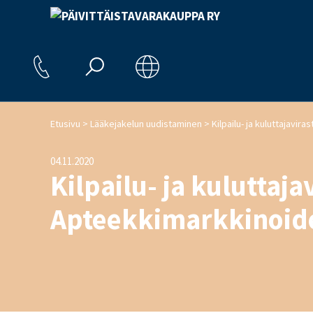
>
>
Etusivu
Lääkejakelun uudistaminen
04.11.2020
Kilpailu- ja kuluttaja
Apteekkimarkkinoide