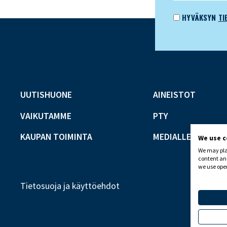
HYVÄKSYN
TI
UUTISHUONE
AINEISTOT
VAIKUTAMME
PTY
KAUPAN TOIMINTA
MEDIALLE
We use 
We may plac
content and
we use open
Tietosuoja ja käyttöehdot