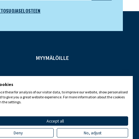
ETOSUOJASELOSTEEN
MYYMÄLÖILLE
cookies
e these for analysis of our visitor data, to improve our website, show personalised
 to give you a great website experience. For more information about the cookies
 the settings.
Accept all
Deny
No, adjust