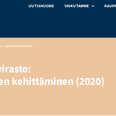
UUTISHUONE
VAIKUTAMME
KAUPA
Kilpailu- ja kuluttajavirasto: Apteekkimarkkinoiden kehittäminen (2020)
virasto:
n kehittäminen (2020)