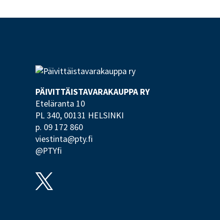
PÄIVITTÄISTAVARA­KAUPPA RY
Eteläranta 10
PL 340,
00131 HELSINKI
p. 09 172 860
viestinta@pty.fi
@PTYfi