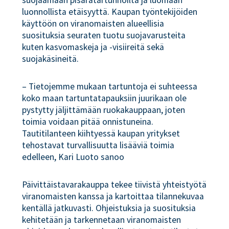
suojaamaan pisaratartunnoilta ja luomaan
luonnollista etäisyyttä. Kaupan työntekijöiden
käyttöön on viranomaisten alueellisia
suosituksia seuraten tuotu suojavarusteita
kuten kasvomaskeja ja -visiireitä sekä
suojakäsineitä.
– Tietojemme mukaan tartuntoja ei suhteessa
koko maan tartuntatapauksiin juurikaan ole
pystytty jäljittämään ruokakauppaan, joten
toimia voidaan pitää onnistuneina.
Tautitilanteen kiihtyessä kaupan yritykset
tehostavat turvallisuutta lisääviä toimia
edelleen, Kari Luoto sanoo
Päivittäistavarakauppa tekee tiivistä yhteistyötä
viranomaisten kanssa ja kartoittaa tilannekuvaa
kentällä jatkuvasti. Ohjeistuksia ja suosituksia
kehitetään ja tarkennetaan viranomaisten