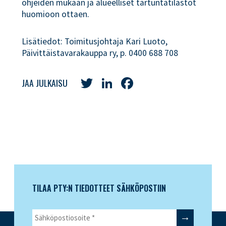
ohjeiden mukaan ja alueelliset tartuntatilastot
huomioon ottaen.
Lisätiedot: Toimitusjohtaja Kari Luoto,
Päivittäistavarakauppa ry, p. 0400 688 708
Twitter
LinkedIn
Facebook
JAA JULKAISU
TILAA PTY:N TIEDOTTEET SÄHKÖPOSTIIN