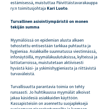
estämisessä, muistuttaa Päivittäistavarakauppa
ry:n toimitusjohtaja
Kari Luoto
.
Turvallinen asiointiympäristö on monen
tekijän summa
Myymälöissä on epidemian alusta alkaen
tehostettu entisestään tarkkaa puhtautta ja
hygieniaa. Asiakkaille suunnatussa viestinnässä,
infonäytöillä, myymäläkuulutuksissa, kylteissä ja
lattiatarroissa, muistutetaan aktiivisesti
hyvästä käsi- ja yskimishygieniasta ja riittävistä
turvaväleistä.
Turvallisuutta parantavia toimia on tehty
runsaasti. Jo huhtikuussa myymälät alkoivat
jakaa käsidesiä asiakkaiden käyttöön.
Kassapisteisiin on asennettu suojapleksejä