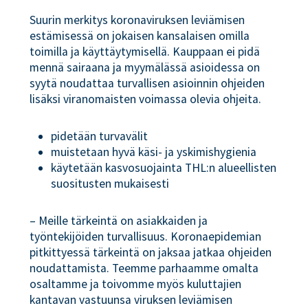
Suurin merkitys koronaviruksen leviämisen
estämisessä on jokaisen kansalaisen omilla
toimilla ja käyttäytymisellä. Kauppaan ei pidä
mennä sairaana ja myymälässä asioidessa on
syytä noudattaa turvallisen asioinnin ohjeiden
lisäksi viranomaisten voimassa olevia ohjeita.
pidetään turvavälit
muistetaan hyvä käsi- ja yskimishygienia
käytetään kasvosuojainta THL:n alueellisten
suositusten mukaisesti
– Meille tärkeintä on asiakkaiden ja
työntekijöiden turvallisuus. Koronaepidemian
pitkittyessä tärkeintä on jaksaa jatkaa ohjeiden
noudattamista. Teemme parhaamme omalta
osaltamme ja toivomme myös kuluttajien
kantavan vastuunsa viruksen leviämisen