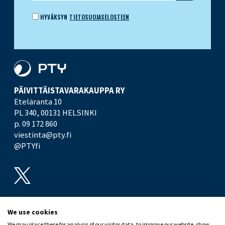
HYVÄKSYN
TIETOSUOJASELOSTEEN
PÄIVITTÄISTAVARA­KAUPPA RY
Eteläranta 10
PL 340,
00131 HELSINKI
p. 09 172 860
viestinta@pty.fi
@PTYfi
UUTISHUONE
PTY
We use cookies
We may place these for analysis of our visitor data, to improve our website, show