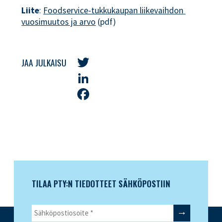
Liite
:
Foodservice-tukkukaupan liikevaihdon 
vuosimuutos ja arvo
(pdf)
JAA JULKAISU
Twitter
LinkedIn
Facebook
TILAA PTY:N TIEDOTTEET SÄHKÖPOSTIIN