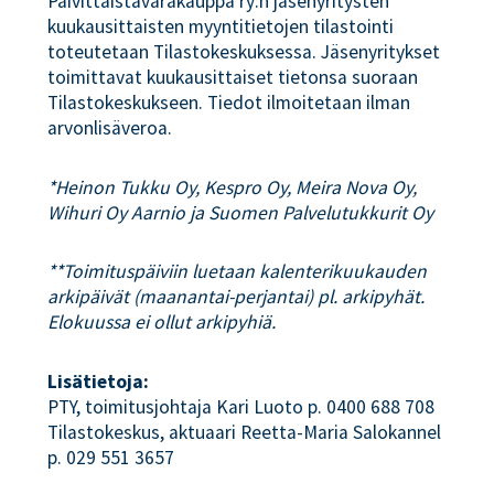
Päivittäistavarakauppa ry:n jäsenyritysten
kuukausittaisten myyntitietojen tilastointi
toteutetaan Tilastokeskuksessa. Jäsenyritykset
toimittavat kuukausittaiset tietonsa suoraan
Tilastokeskukseen. Tiedot ilmoitetaan ilman
arvonlisäveroa.
*Heinon Tukku Oy, Kespro Oy, Meira Nova Oy,
Wihuri Oy Aarnio ja Suomen Palvelutukkurit Oy
**Toimituspäiviin luetaan kalenterikuukauden
arkipäivät (maanantai-perjantai) pl. arkipyhät.
Elokuussa ei ollut arkipyhiä.
Lisätietoja:
PTY, toimitusjohtaja Kari Luoto p. 0400 688 708
Tilastokeskus, aktuaari Reetta-Maria Salokannel
p. 029 551 3657