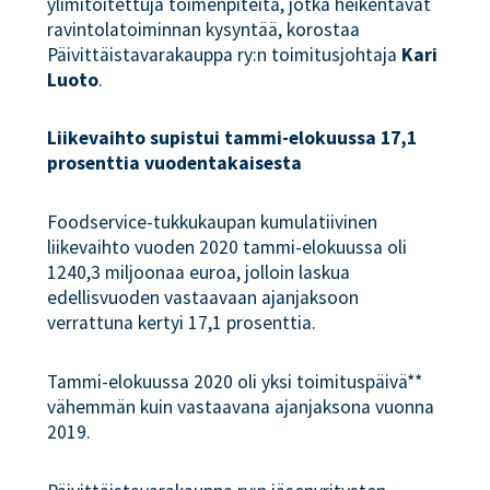
ylimitoitettuja toimenpiteitä, jotka heikentävät
ravintolatoiminnan kysyntää, korostaa
Päivittäistavarakauppa ry:n toimitusjohtaja
Kari
Luoto
.
Liikevaihto supistui tammi-elokuussa 17,1
prosenttia vuodentakaisesta
Foodservice-tukkukaupan kumulatiivinen
liikevaihto vuoden 2020 tammi-elokuussa oli
1240,3 miljoonaa euroa, jolloin laskua
edellisvuoden vastaavaan ajanjaksoon
verrattuna kertyi 17,1 prosenttia.
Tammi-elokuussa 2020 oli yksi toimituspäivä**
vähemmän kuin vastaavana ajanjaksona vuonna
2019.