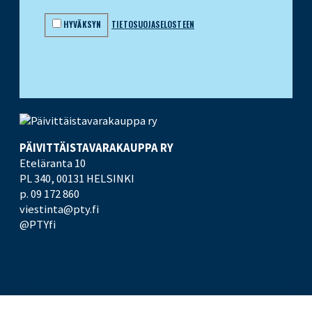
HYVÄKSYN
TIETOSUOJASELOSTEEN
PÄIVITTÄISTAVARA­KAUPPA RY
Eteläranta 10
PL 340,
00131 HELSINKI
p. 09 172 860
viestinta@pty.fi
@PTYfi
UUTISHUONE
PTY