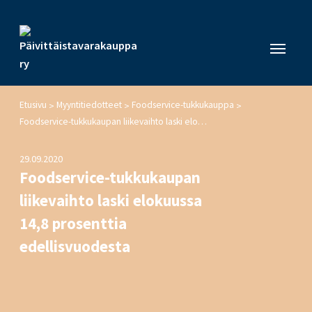
Etusivu
Myyntitiedotteet
Foodservice-tukkukauppa
>
>
>
Foodservice-tukkukaupan liikevaihto laski elokuussa 14,8 prosenttia edellisvuodesta
29.09.2020
Foodservice-tukkukaupan
liikevaihto laski elokuussa
14,8 prosenttia
edellisvuodesta