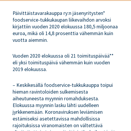
Päivittäistavarakauppa ry:n jäsenyritysten*
foodservice-tukkukaupan liikevaihdon arvoksi
kirjattiin vuoden 2020 elokuussa 180,5 miljoonaa
euroa, mikä oli 14,8 prosenttia vähemmän kuin
vuotta aiemmin.
Vuoden 2020 elokuussa oli 21 toimituspäivää**
eli yksi toimituspäivä vähemmän kuin vuoden
2019 elokuussa.
– Keskikesällä foodservice-tukkukauppa toipui
hieman ravintoloiden sulkemisesta
aiheutuneesta myynnin romahduksesta.
Elokuussa myynnin lasku lähti uudelleen
jyrkkenemään. Koronaviruksen leviämisen
estämiseksi asetettavissa mahdollisissa
rajoituksissa viranomaisten on vältettävä