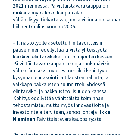
2021 mennessä. Päivittäistavarakauppa on
mukana myös koko kaupan alan
vähähiilisyystiekartassa, jonka visiona on kaupan
hiilineutraalius vuonna 2035.
– Ilmastotyölle asetettuihin tavoitteisiin
pääseminen edellyttää tiivistä yhteistyötä
kaikkien elintarvikeketjun toimijoiden kesken.
Päivittäistavarakaupan keinoja ruokahävikin
vähentämiseksi ovat esimerkiksi kehittyvä
kysynnän ennakointi ja tilausten hallinta, ja
vaikkapa pakkausten suunnittelu yhdessä
elintarvike- ja pakkausteollisuuden kanssa.
Kehitys edellyttää vähittäistä toiminnan
tehostamista, mutta myös innovaatioita ja
investointeja tarvitaan, sanoo johtaja
Ilkka
Nieminen
Päivittäistavarakauppa ry:stä.