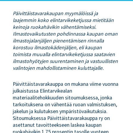
Päivittäistavarakaupan myymälöissä ja
laajemmin koko elintarvikeketjussa mietitään
keinoja ruokahävikin vähentämiseksi.
Ilmastovaikutusten pohdinnassa kaupan oman
ilmastojalanjäljen pienentämisen rinnalla
korostuu ilmastokädenjäljen, eli kaupan
toimista muualla elintarvikeketjussa saatavien
ilmastohyötyjen suurentaminen ja vastuullisten
valintojen mahdollistaminen kuluttajalle.
Päivittäistavarakauppa on mukana viime vuonna
julkaistussa Elintarvikealan
materiaalitehokkuuden sitoumuksessa, jonka
tarkoituksena on vähentää ruoan valmistuksen,
jakelun ja kulutuksen ympäristövaikutuksia.
Sitoumuksessa Päivittäistavarakauppa ry on
asettanut tavoitteekseen laskea kaupan
ruokahävikin 1,75 prosentin tasolle vuoteen