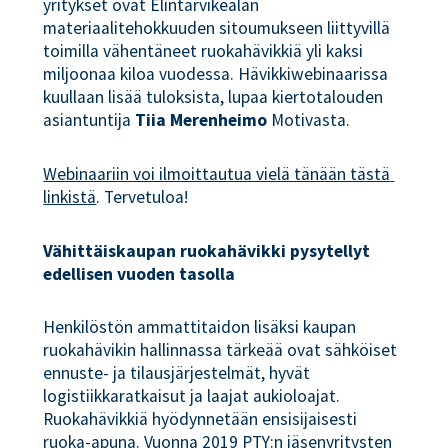
yritykset ovat Elintarvikealan
materiaalitehokkuuden sitoumukseen liittyvillä
toimilla vähentäneet ruokahävikkiä yli kaksi
miljoonaa kiloa vuodessa. Hävikkiwebinaarissa
kuullaan lisää tuloksista, lupaa kiertotalouden
asiantuntija
Tiia Merenheimo
Motivasta.
Webinaariin voi ilmoittautua vielä tänään tästä 
linkistä
. Tervetuloa!
Vähittäiskaupan ruokahävikki pysytellyt
edellisen vuoden tasolla
Henkilöstön ammattitaidon lisäksi kaupan
ruokahävikin hallinnassa tärkeää ovat sähköiset
ennuste- ja tilausjärjestelmät, hyvät
logistiikkaratkaisut ja laajat aukioloajat.
Ruokahävikkiä hyödynnetään ensisijaisesti
ruoka-apuna. Vuonna 2019 PTY:n jäsenyritysten