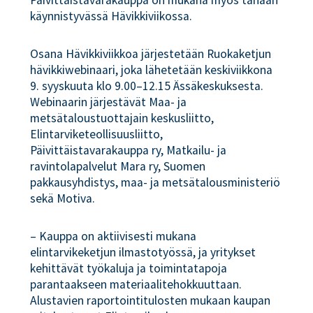
Päivittäistavarakauppa on mukana myös tänään
käynnistyvässä Hävikkiviikossa.
Osana Hävikkiviikkoa järjestetään Ruokaketjun
hävikkiwebinaari, joka lähetetään keskiviikkona
9. syyskuuta klo 9.00–12.15 Ässäkeskuksesta.
Webinaarin järjestävät Maa- ja
metsätaloustuottajain keskusliitto,
Elintarviketeollisuusliitto,
Päivittäistavarakauppa ry, Matkailu- ja
ravintolapalvelut Mara ry, Suomen
pakkausyhdistys, maa- ja metsätalousministeriö
sekä Motiva.
– Kauppa on aktiivisesti mukana
elintarvikeketjun ilmastotyössä, ja yritykset
kehittävät työkaluja ja toimintatapoja
parantaakseen materiaalitehokkuuttaan.
Alustavien raportointitulosten mukaan kaupan