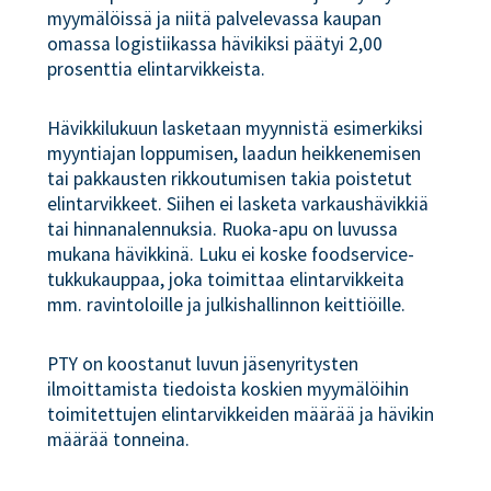
myymälöissä ja niitä palvelevassa kaupan
omassa logistiikassa hävikiksi päätyi 2,00
prosenttia elintarvikkeista.
Hävikkilukuun lasketaan myynnistä esimerkiksi
myyntiajan loppumisen, laadun heikkenemisen
tai pakkausten rikkoutumisen takia poistetut
elintarvikkeet. Siihen ei lasketa varkaushävikkiä
tai hinnanalennuksia. Ruoka-apu on luvussa
mukana hävikkinä. Luku ei koske foodservice-
tukkukauppaa, joka toimittaa elintarvikkeita
mm. ravintoloille ja julkishallinnon keittiöille.
PTY on koostanut luvun jäsenyritysten
ilmoittamista tiedoista koskien myymälöihin
toimitettujen elintarvikkeiden määrää ja hävikin
määrää tonneina.