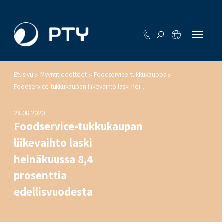
Etusivu
Myyntitiedotteet
Foodservice-tukkukauppa
>
>
>
Foodservice-tukkukaupan liikevaihto laski heinäkuussa 8,4 prosenttia edellisvuodesta
28.08.2020
Foodservice-tukkukaupan
liikevaihto laski
heinäkuussa 8,4
prosenttia
edellisvuodesta