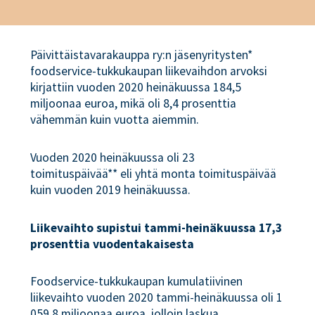
Päivittäistavarakauppa ry:n jäsenyritysten*
foodservice-tukkukaupan liikevaihdon arvoksi
kirjattiin vuoden 2020 heinäkuussa 184,5
miljoonaa euroa, mikä oli 8,4 prosenttia
vähemmän kuin vuotta aiemmin.
Vuoden 2020 heinäkuussa oli 23
toimituspäivää** eli yhtä monta toimituspäivää
kuin vuoden 2019 heinäkuussa.
Liikevaihto supistui tammi-heinäkuussa 17,3
prosenttia vuodentakaisesta
Foodservice-tukkukaupan kumulatiivinen
liikevaihto vuoden 2020 tammi-heinäkuussa oli 1
059,8 miljoonaa euroa, jolloin laskua