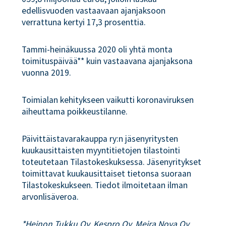
edellisvuoden vastaavaan ajanjaksoon
verrattuna kertyi 17,3 prosenttia.
Tammi-heinäkuussa 2020 oli yhtä monta
toimituspäivää** kuin vastaavana ajanjaksona
vuonna 2019.
Toimialan kehitykseen vaikutti koronaviruksen
aiheuttama poikkeustilanne.
Päivittäistavarakauppa ry:n jäsenyritysten
kuukausittaisten myyntitietojen tilastointi
toteutetaan Tilastokeskuksessa. Jäsenyritykset
toimittavat kuukausittaiset tietonsa suoraan
Tilastokeskukseen. Tiedot ilmoitetaan ilman
arvonlisäveroa.
*Heinon Tukku Oy, Kespro Oy, Meira Nova Oy,