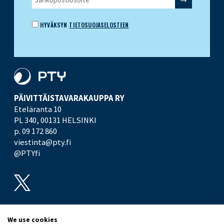
HYVÄKSYN
TIETOSUOJASELOSTEEN
PÄIVITTÄISTAVARA­KAUPPA RY
Eteläranta 10
PL 340,
00131 HELSINKI
p. 09 172 860
viestinta@pty.fi
@PTYfi
UUTISHUONE
PTY
We use cookies