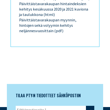
Päivittäistavarakaupan hintaindeksien
kehitys kesäkuussa 2020 ja 2021 kuviona
ja taulukkona
(html)
Päivittäistavarakaupan myynnin,
hintojen sekä volyymin kehitys
neljännesvuosittain
(pdf)
TILAA PTY:N TIEDOTTEET SÄHKÖPOSTIIN