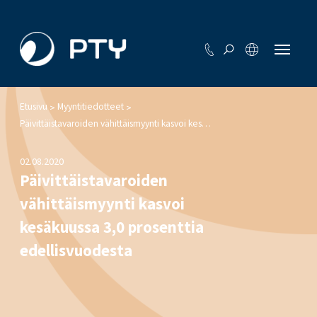
Etusivu
Myyntitiedotteet
>
>
Päivittäistavaroiden vähittäismyynti kasvoi kesäkuussa 3,0 prosenttia edellisvuodesta
02.08.2020
Päivittäistavaroiden
vähittäismyynti kasvoi
kesäkuussa 3,0 prosenttia
edellisvuodesta