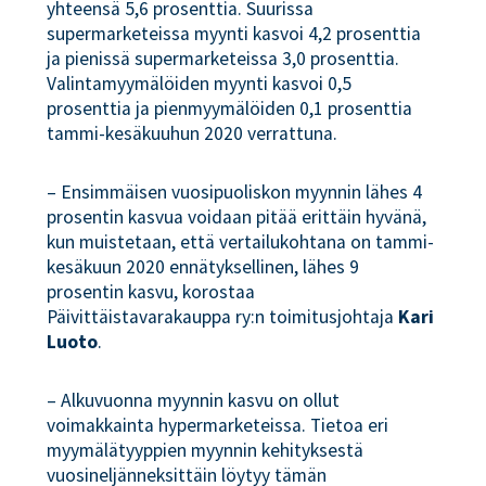
yhteensä 5,6 prosenttia. Suurissa
supermarketeissa myynti kasvoi 4,2 prosenttia
ja pienissä supermarketeissa 3,0 prosenttia.
Valintamyymälöiden myynti kasvoi 0,5
prosenttia ja pienmyymälöiden 0,1 prosenttia
tammi-kesäkuuhun 2020 verrattuna.
– Ensimmäisen vuosipuoliskon myynnin lähes 4
prosentin kasvua voidaan pitää erittäin hyvänä,
kun muistetaan, että vertailukohtana on tammi-
kesäkuun 2020 ennätyksellinen, lähes 9
prosentin kasvu, korostaa
Päivittäistavarakauppa ry:n toimitusjohtaja
Kari
Luoto
.
– Alkuvuonna myynnin kasvu on ollut
voimakkainta hypermarketeissa. Tietoa eri
myymälätyyppien myynnin kehityksestä
vuosineljänneksittäin löytyy tämän