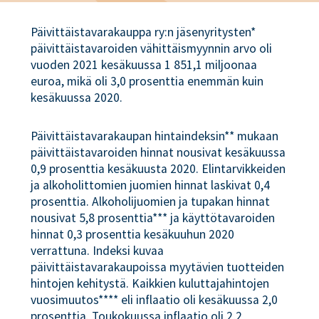
Päivittäistavarakauppa ry:n jäsenyritysten*
päivittäistavaroiden vähittäismyynnin arvo oli
vuoden 2021 kesäkuussa 1 851,1 miljoonaa
euroa, mikä oli 3,0 prosenttia enemmän kuin
kesäkuussa 2020.
Päivittäistavarakaupan hintaindeksin** mukaan
päivittäistavaroiden hinnat nousivat kesäkuussa
0,9 prosenttia kesäkuusta 2020. Elintarvikkeiden
ja alkoholittomien juomien hinnat laskivat 0,4
prosenttia. Alkoholijuomien ja tupakan hinnat
nousivat 5,8 prosenttia*** ja käyttötavaroiden
hinnat 0,3 prosenttia kesäkuuhun 2020
verrattuna. Indeksi kuvaa
päivittäistavarakaupoissa myytävien tuotteiden
hintojen kehitystä. Kaikkien kuluttajahintojen
vuosimuutos**** eli inflaatio oli kesäkuussa 2,0
prosenttia. Toukokuussa inflaatio oli 2,2