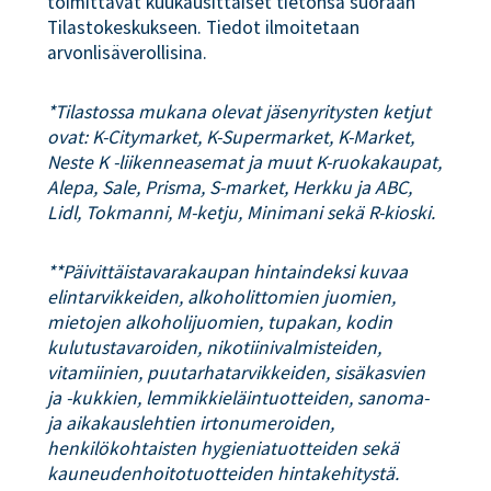
toimittavat kuukausittaiset tietonsa suoraan
Tilastokeskukseen. Tiedot ilmoitetaan
arvonlisäverollisina.
*Tilastossa mukana olevat jäsenyritysten ketjut
ovat: K-Citymarket, K-Supermarket, K-Market,
Neste K -liikenneasemat ja muut K-ruokakaupat,
Alepa, Sale, Prisma, S-market, Herkku ja ABC,
Lidl, Tokmanni, M-ketju, Minimani sekä R-kioski.
**Päivittäistavarakaupan hintaindeksi kuvaa
elintarvikkeiden, alkoholittomien juomien,
mietojen alkoholijuomien, tupakan, kodin
kulutustavaroiden, nikotiinivalmisteiden,
vitamiinien, puutarhatarvikkeiden, sisäkasvien
ja -kukkien, lemmikkieläintuotteiden, sanoma-
ja aikakauslehtien irtonumeroiden,
henkilökohtaisten hygieniatuotteiden sekä
kauneudenhoitotuotteiden hintakehitystä.