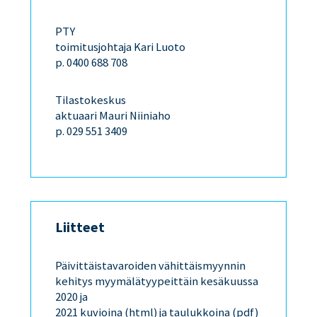
PTY
toimitusjohtaja Kari Luoto
p. 0400 688 708
Tilastokeskus
aktuaari Mauri Niiniaho
p. 029 551 3409
Liitteet
Päivittäistavaroiden vähittäismyynnin
kehitys myymälätyypeittäin kesäkuussa
2020 ja
2021
kuvioina
(html) ja
taulukkoina
(pdf)