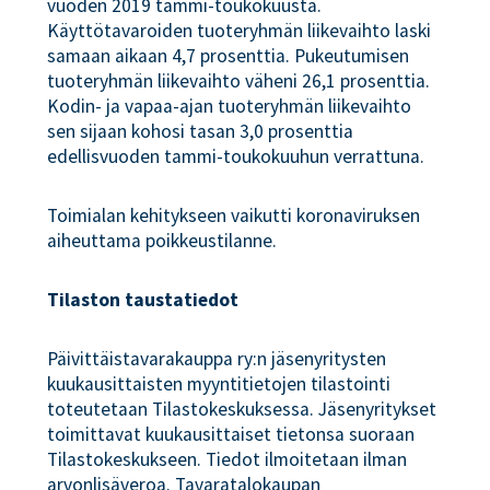
vuoden 2019 tammi-toukokuusta.
Käyttötavaroiden tuoteryhmän liikevaihto laski
samaan aikaan 4,7 prosenttia. Pukeutumisen
tuoteryhmän liikevaihto väheni 26,1 prosenttia.
Kodin- ja vapaa-ajan tuoteryhmän liikevaihto
sen sijaan kohosi tasan 3,0 prosenttia
edellisvuoden tammi-toukokuuhun verrattuna.
Toimialan kehitykseen vaikutti koronaviruksen
aiheuttama poikkeustilanne.
Tilaston taustatiedot
Päivittäistavarakauppa ry:n jäsenyritysten
kuukausittaisten myyntitietojen tilastointi
toteutetaan Tilastokeskuksessa. Jäsenyritykset
toimittavat kuukausittaiset tietonsa suoraan
Tilastokeskukseen. Tiedot ilmoitetaan ilman
arvonlisäveroa. Tavaratalokaupan