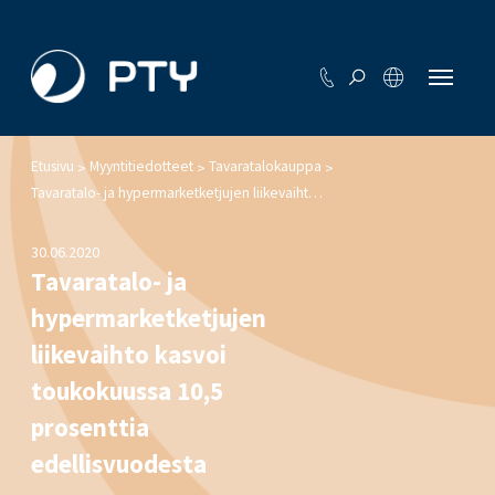
Etusivu
Myyntitiedotteet
Tavaratalokauppa
>
>
>
Tavaratalo- ja hypermarketketjujen liikevaihto kasvoi toukokuussa 10,5 prosenttia edellisvuodesta
30.06.2020
Tavaratalo- ja
hypermarketketjujen
liikevaihto kasvoi
toukokuussa 10,5
prosenttia
edellisvuodesta