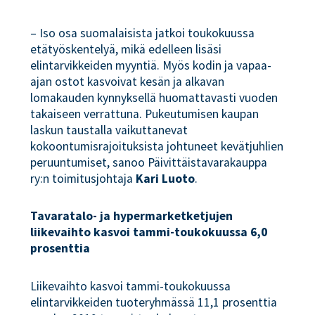
– Iso osa suomalaisista jatkoi toukokuussa
etätyöskentelyä, mikä edelleen lisäsi
elintarvikkeiden myyntiä. Myös kodin ja vapaa-
ajan ostot kasvoivat kesän ja alkavan
lomakauden kynnyksellä huomattavasti vuoden
takaiseen verrattuna. Pukeutumisen kaupan
laskun taustalla vaikuttanevat
kokoontumisrajoituksista johtuneet kevätjuhlien
peruuntumiset, sanoo Päivittäistavarakauppa
ry:n toimitusjohtaja
Kari
Luoto
.
Tavaratalo- ja hypermarketketjujen
liikevaihto kasvoi tammi-toukokuussa 6,0
prosenttia
Liikevaihto kasvoi tammi-toukokuussa
elintarvikkeiden tuoteryhmässä 11,1 prosenttia