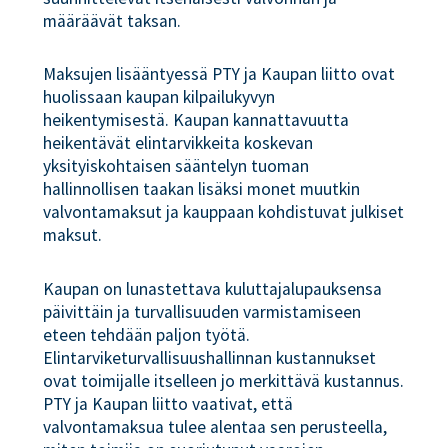
määräävät taksan.
Maksujen lisääntyessä PTY ja Kaupan liitto ovat
huolissaan kaupan kilpailukyvyn
heikentymisestä. Kaupan kannattavuutta
heikentävät elintarvikkeita koskevan
yksityiskohtaisen sääntelyn tuoman
hallinnollisen taakan lisäksi monet muutkin
valvontamaksut ja kauppaan kohdistuvat julkiset
maksut.
Kaupan on lunastettava kuluttajalupauksensa
päivittäin ja turvallisuuden varmistamiseen
eteen tehdään paljon työtä.
Elintarviketurvallisuushallinnan kustannukset
ovat toimijalle itselleen jo merkittävä kustannus.
PTY ja Kaupan liitto vaativat, että
valvontamaksua tulee alentaa sen perusteella,