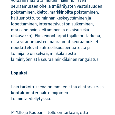
voidaan määrätä muiden hallinnollisten
seuraamusten ohella (määräysten vastaisuuden
poistaminen, kielto, markkinoilta poistaminen,
haltuunotto, toiminnan keskeyttäminen ja
lopettaminen, internetsivuston sulkeminen,
markkinoinnin kieltäminen ja oikaisu sekä
uhkasakko). Elinkeinonharjoittajalle on tärkeää,
että viranomaisten määräämät seuraamukset
noudattelevat suhteellisuusperiaatetta ja
toimijalle on selvää, minkälaisesta
laiminlyönnistä seuraa minkälainen rangaistus.
Lopuksi
Lain tarkoituksena on mm. edistää elintarvike- ja
kontaktimateriaalitoimijoiden
toimintaedellytyksiä.
PTY:lle ja Kaupan liitolle on tärkeää, että