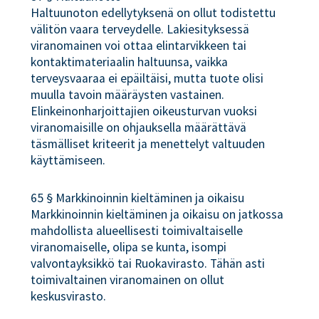
Haltuunoton edellytyksenä on ollut todistettu
välitön vaara terveydelle. Lakiesityksessä
viranomainen voi ottaa elintarvikkeen tai
kontaktimateriaalin haltuunsa, vaikka
terveysvaaraa ei epäiltäisi, mutta tuote olisi
muulla tavoin määräysten vastainen.
Elinkeinonharjoittajien oikeusturvan vuoksi
viranomaisille on ohjauksella määrättävä
täsmälliset kriteerit ja menettelyt valtuuden
käyttämiseen.
65 § Markkinoinnin kieltäminen ja oikaisu
Markkinoinnin kieltäminen ja oikaisu on jatkossa
mahdollista alueellisesti toimivaltaiselle
viranomaiselle, olipa se kunta, isompi
valvontayksikkö tai Ruokavirasto. Tähän asti
toimivaltainen viranomainen on ollut
keskusvirasto.