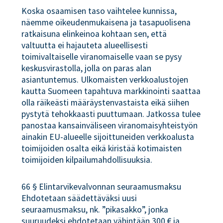
Koska osaamisen taso vaihtelee kunnissa,
näemme oikeudenmukaisena ja tasapuolisena
ratkaisuna elinkeinoa kohtaan sen, että
valtuutta ei hajauteta alueellisesti
toimivaltaiselle viranomaiselle vaan se pysy
keskusvirastolla, jolla on paras alan
asiantuntemus. Ulkomaisten verkkoalustojen
kautta Suomeen tapahtuva markkinointi saattaa
olla räikeästi määräystenvastaista eikä siihen
pystytä tehokkaasti puuttumaan. Jatkossa tulee
panostaa kansainväliseen viranomaisyhteistyön
ainakin EU-alueelle sijoittuneiden verkkoalusta
toimijoiden osalta eikä kiristää kotimaisten
toimijoiden kilpailumahdollisuuksia.
66 § Elintarvikevalvonnan seuraamusmaksu
Ehdotetaan säädettäväksi uusi
seuraamusmaksu, nk. ”pikasakko”, jonka
suuruudeksi ehdotetaan vähintään 300 € ja