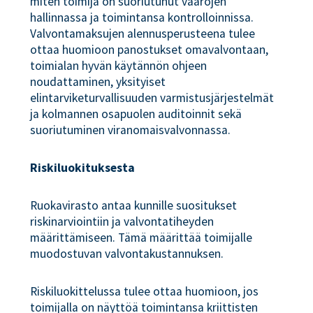
miten toimija on suoriutunut vaarojen
hallinnassa ja toimintansa kontrolloinnissa.
Valvontamaksujen alennusperusteena tulee
ottaa huomioon panostukset omavalvontaan,
toimialan hyvän käytännön ohjeen
noudattaminen, yksityiset
elintarviketurvallisuuden varmistusjärjestelmät
ja kolmannen osapuolen auditoinnit sekä
suoriutuminen viranomaisvalvonnassa.
Riskiluokituksesta
Ruokavirasto antaa kunnille suositukset
riskinarviointiin ja valvontatiheyden
määrittämiseen. Tämä määrittää toimijalle
muodostuvan valvontakustannuksen.
Riskiluokittelussa tulee ottaa huomioon, jos
toimijalla on näyttöä toimintansa kriittisten