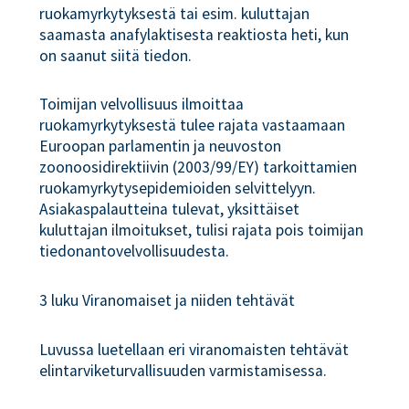
ruokamyrkytyksestä tai esim. kuluttajan
saamasta anafylaktisesta reaktiosta heti, kun
on saanut siitä tiedon.
Toimijan velvollisuus ilmoittaa
ruokamyrkytyksestä tulee rajata vastaamaan
Euroopan parlamentin ja neuvoston
zoonoosidirektiivin (2003/99/EY) tarkoittamien
ruokamyrkytysepidemioiden selvittelyyn.
Asiakaspalautteina tulevat, yksittäiset
kuluttajan ilmoitukset, tulisi rajata pois toimijan
tiedonantovelvollisuudesta.
3 luku Viranomaiset ja niiden tehtävät
Luvussa luetellaan eri viranomaisten tehtävät
elintarviketurvallisuuden varmistamisessa.