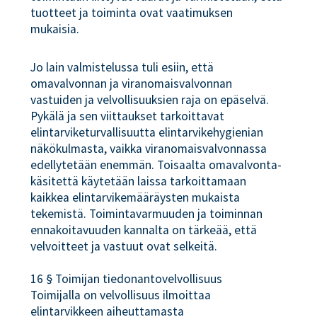
tuotteet ja toiminta ovat vaatimuksen
mukaisia.
Jo lain valmistelussa tuli esiin, että
omavalvonnan ja viranomaisvalvonnan
vastuiden ja velvollisuuksien raja on epäselvä.
Pykälä ja sen viittaukset tarkoittavat
elintarviketurvallisuutta elintarvikehygienian
näkökulmasta, vaikka viranomaisvalvonnassa
edellytetään enemmän. Toisaalta omavalvonta-
käsitettä käytetään laissa tarkoittamaan
kaikkea elintarvikemääräysten mukaista
tekemistä. Toimintavarmuuden ja toiminnan
ennakoitavuuden kannalta on tärkeää, että
velvoitteet ja vastuut ovat selkeitä.
16 § Toimijan tiedonantovelvollisuus
Toimijalla on velvollisuus ilmoittaa
elintarvikkeen aiheuttamasta