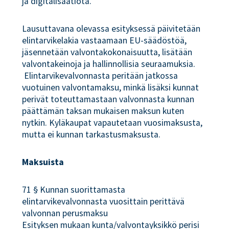
ja digitalisaatiota.
Lausuttavana olevassa esityksessä päivitetään
elintarvikelakia vastaamaan EU-säädöstöä,
jäsennetään valvontakokonaisuutta, lisätään
valvontakeinoja ja hallinnollisia seuraamuksia.
Elintarvikevalvonnasta peritään jatkossa
vuotuinen valvontamaksu, minkä lisäksi kunnat
perivät toteuttamastaan valvonnasta kunnan
päättämän taksan mukaisen maksun kuten
nytkin. Kyläkaupat vapautetaan vuosimaksusta,
mutta ei kunnan tarkastusmaksusta.
Maksuista
71 § Kunnan suorittamasta
elintarvikevalvonnasta vuosittain perittävä
valvonnan perusmaksu
Esityksen mukaan kunta/valvontayksikkö perisi