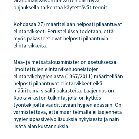
viranomaisvalvontaa varten olisi hyvä
ohjauksella tarkentaa käytettävät termit.
Kohdassa 27) määritellään helposti pilaantuvat
elintarvikkeet. Perusteluissa todetaan, että
myös pakasteet ovat helposti pilaantuvia
elintarvikkeita.
Maa- ja metsätalousministeriön asetuksessa
ilmoitettujen elintarvikehuoneistojen
elintarvikehygieniasta (1367/2011) määritellään
helposti pilaantuvat elintarvikkeet eikä
määritelmä sisällä pakasteita. Laajennus on
Ruokaviraston tulkinta, jolla on kytkös
työntekijöiltä vaadittavaan hygieniapassiin. On
varmistettava, että määritelmällä ei laajenneta
hygieniapassivelvollisuuksia nykyisestä ja näin
lisätä alan kustannuksia.