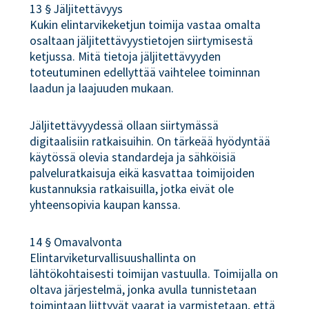
13 § Jäljitettävyys
Kukin elintarvikeketjun toimija vastaa omalta
osaltaan jäljitettävyystietojen siirtymisestä
ketjussa. Mitä tietoja jäljitettävyyden
toteutuminen edellyttää vaihtelee toiminnan
laadun ja laajuuden mukaan.
Jäljitettävyydessä ollaan siirtymässä
digitaalisiin ratkaisuihin. On tärkeää hyödyntää
käytössä olevia standardeja ja sähköisiä
palveluratkaisuja eikä kasvattaa toimijoiden
kustannuksia ratkaisuilla, jotka eivät ole
yhteensopivia kaupan kanssa.
14 § Omavalvonta
Elintarviketurvallisuushallinta on
lähtökohtaisesti toimijan vastuulla. Toimijalla on
oltava järjestelmä, jonka avulla tunnistetaan
toimintaan liittyvät vaarat ja varmistetaan, että