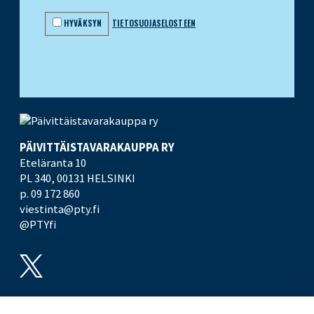
HYVÄKSYN
TIETOSUOJASELOSTEEN
PÄIVITTÄISTAVARA­KAUPPA RY
Eteläranta 10
PL 340,
00131 HELSINKI
p. 09 172 860
viestinta@pty.fi
@PTYfi
UUTISHUONE
PTY