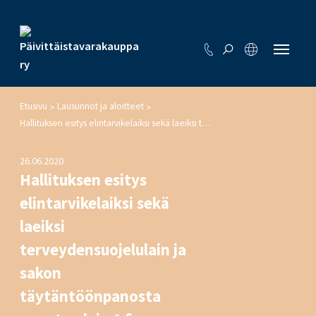
Etusivu
Lausunnot ja aloitteet
>
>
Hallituksen esitys elintarvikelaiksi sekä laeiksi terveydensuojelulain ja sakon täytäntöönpanosta annetun lain 1 §:n muuttamisesta
26.06.2020
Hallituksen esitys
elintarvikelaiksi sekä
laeiksi
terveydensuojelulain ja
sakon
täytäntöönpanosta