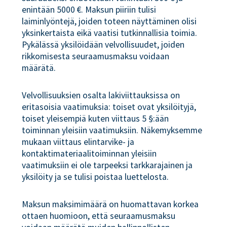
enintään 5000 €. Maksun piiriin tulisi
laiminlyöntejä, joiden toteen näyttäminen olisi
yksinkertaista eikä vaatisi tutkinnallisia toimia.
Pykälässä yksilöidään velvollisuudet, joiden
rikkomisesta seuraamusmaksu voidaan
määrätä.
Velvollisuuksien osalta lakiviittauksissa on
eritasoisia vaatimuksia: toiset ovat yksilöityjä,
toiset yleisempiä kuten viittaus 5 §:ään
toiminnan yleisiin vaatimuksiin. Näkemyksemme
mukaan viittaus elintarvike- ja
kontaktimateriaalitoiminnan yleisiin
vaatimuksiin ei ole tarpeeksi tarkkarajainen ja
yksilöity ja se tulisi poistaa luettelosta.
Maksun maksimimäärä on huomattavan korkea
ottaen huomioon, että seuraamusmaksu