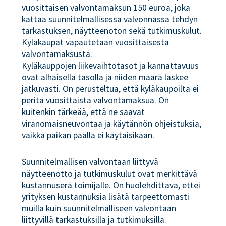
vuosittaisen valvontamaksun 150 euroa, joka
kattaa suunnitelmallisessa valvonnassa tehdyn
tarkastuksen, näytteenoton sekä tutkimuskulut.
Kyläkaupat vapautetaan vuosittaisesta
valvontamaksusta.
Kyläkauppojen liikevaihtotasot ja kannattavuus
ovat alhaisella tasolla ja niiden määrä laskee
jatkuvasti. On perusteltua, että kyläkaupoilta ei
peritä vuosittaista valvontamaksua. On
kuitenkin tärkeää, että ne saavat
viranomaisneuvontaa ja käytännön ohjeistuksia,
vaikka paikan päällä ei käytäisikään.
Suunnitelmallisen valvontaan liittyvä
näytteenotto ja tutkimuskulut ovat merkittävä
kustannuserä toimijalle. On huolehdittava, ettei
yrityksen kustannuksia lisätä tarpeettomasti
muilla kuin suunnitelmalliseen valvontaan
liittyvillä tarkastuksilla ja tutkimuksilla.