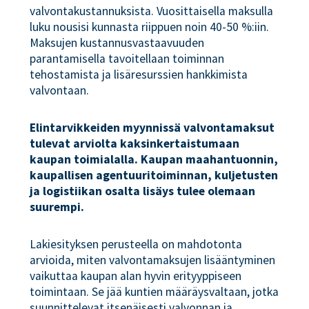
valvontakustannuksista. Vuosittaisella maksulla
luku nousisi kunnasta riippuen noin 40-50 %:iin.
Maksujen kustannusvastaavuuden
parantamisella tavoitellaan toiminnan
tehostamista ja lisäresurssien hankkimista
valvontaan.
Elintarvikkeiden myynnissä valvontamaksut
tulevat arviolta kaksinkertaistumaan
kaupan toimialalla. Kaupan maahantuonnin,
kaupallisen agentuuritoiminnan, kuljetusten
ja logistiikan osalta lisäys tulee olemaan
suurempi.
Lakiesityksen perusteella on mahdotonta
arvioida, miten valvontamaksujen lisääntyminen
vaikuttaa kaupan alan hyvin erityyppiseen
toimintaan. Se jää kuntien määräysvaltaan, jotka
suunnittelevat itsenäisesti valvonnan ja