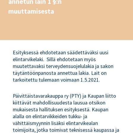
annetun lain 1 §:n
muuttamisesta
Esityksessä ehdotetaan säädettäväksi uusi
elintarvikelaki. Sillä ehdotetaan myös
muutettavaksi terveydensuojelulakia ja sakon
täytäntöönpanosta annettua lakia. Lait on
tarkoitettu tulemaan voimaan 1.5.2021.
Päivittäistavarakauppa ry (PTY) ja Kaupan liitto
kiittävät mahdollisuudesta lausua otsikon
mukaisesta hallituksen esityksestä. Kaupan
alalla on elintarvikkeiden tukku- ja
vähittäismyynnin lisäksi elintarvikealan
toimijoita, jotka toimivat teknisessä kaupassa ja