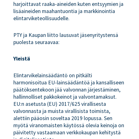
harjoittavat raaka-aineiden kuten entsyymien ja
lisäaineiden maahantuontia ja markkinointia
elintarviketeollisuudelle.
PTY ja Kaupan liitto lausuvat jäsenyritystensä
puolesta seuraavaa:
Yleistä
Elintarvikelainsäädäntö on pitkälti
harmonisoitua EU-lainsäädäntöä ja kansalliseen
päätöksentekoon jää valvonnan järjestäminen,
hallinnolliset pakkokeinot ja valvontamaksut.
EU:n asetusta (EU) 2017/625 virallisesta
valvonnasta ja muista virallisista toimista,
alettiin pääosin soveltaa 2019 lopussa. Sen
myötä viranomaisten käytössä olevia keinoja on
päivitetty vastaamaan verkkokaupan kehitystä