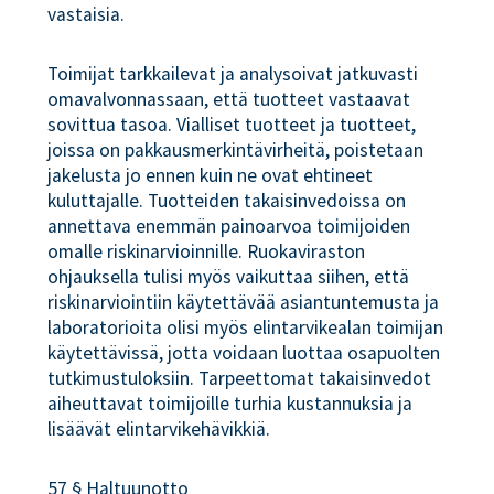
vastaisia.
Toimijat tarkkailevat ja analysoivat jatkuvasti
omavalvonnassaan, että tuotteet vastaavat
sovittua tasoa. Vialliset tuotteet ja tuotteet,
joissa on pakkausmerkintävirheitä, poistetaan
jakelusta jo ennen kuin ne ovat ehtineet
kuluttajalle. Tuotteiden takaisinvedoissa on
annettava enemmän painoarvoa toimijoiden
omalle riskinarvioinnille. Ruokaviraston
ohjauksella tulisi myös vaikuttaa siihen, että
riskinarviointiin käytettävää asiantuntemusta ja
laboratorioita olisi myös elintarvikealan toimijan
käytettävissä, jotta voidaan luottaa osapuolten
tutkimustuloksiin. Tarpeettomat takaisinvedot
aiheuttavat toimijoille turhia kustannuksia ja
lisäävät elintarvikehävikkiä.
57 § Haltuunotto