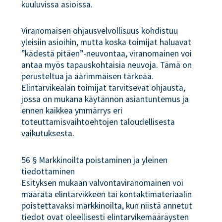
kuuluvissa asioissa.
Viranomaisen ohjausvelvollisuus kohdistuu
yleisiin asioihin, mutta koska toimijat haluavat
”kädestä pitäen”-neuvontaa, viranomainen voi
antaa myös tapauskohtaisia neuvoja. Tämä on
perusteltua ja äärimmäisen tärkeää.
Elintarvikealan toimijat tarvitsevat ohjausta,
jossa on mukana käytännön asiantuntemus ja
ennen kaikkea ymmärrys eri
toteuttamisvaihtoehtojen taloudellisesta
vaikutuksesta.
56 § Markkinoilta poistaminen ja yleinen
tiedottaminen
Esityksen mukaan valvontaviranomainen voi
määrätä elintarvikkeen tai kontaktimateriaalin
poistettavaksi markkinoilta, kun niistä annetut
tiedot ovat oleellisesti elintarvikemääräysten