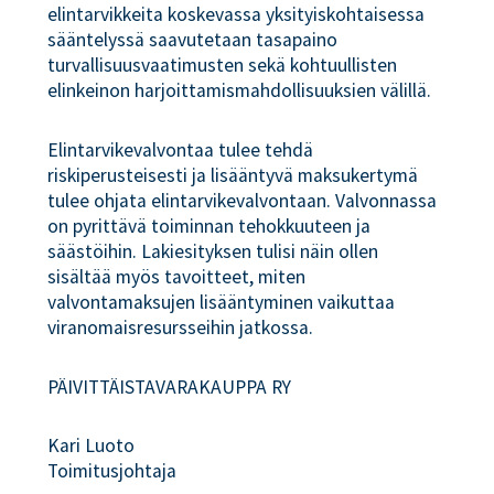
elintarvikkeita koskevassa yksityiskohtaisessa
sääntelyssä saavutetaan tasapaino
turvallisuusvaatimusten sekä kohtuullisten
elinkeinon harjoittamismahdollisuuksien välillä.
Elintarvikevalvontaa tulee tehdä
riskiperusteisesti ja lisääntyvä maksukertymä
tulee ohjata elintarvikevalvontaan. Valvonnassa
on pyrittävä toiminnan tehokkuuteen ja
säästöihin. Lakiesityksen tulisi näin ollen
sisältää myös tavoitteet, miten
valvontamaksujen lisääntyminen vaikuttaa
viranomaisresursseihin jatkossa.
PÄIVITTÄISTAVARAKAUPPA RY
Kari Luoto
Toimitusjohtaja