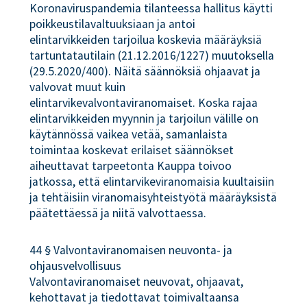
Koronaviruspandemia tilanteessa hallitus käytti
poikkeustilavaltuuksiaan ja antoi
elintarvikkeiden tarjoilua koskevia määräyksiä
tartuntatautilain (21.12.2016/1227) muutoksella
(29.5.2020/400). Näitä säännöksiä ohjaavat ja
valvovat muut kuin
elintarvikevalvontaviranomaiset. Koska rajaa
elintarvikkeiden myynnin ja tarjoilun välille on
käytännössä vaikea vetää, samanlaista
toimintaa koskevat erilaiset säännökset
aiheuttavat tarpeetonta Kauppa toivoo
jatkossa, että elintarvikeviranomaisia kuultaisiin
ja tehtäisiin viranomaisyhteistyötä määräyksistä
päätettäessä ja niitä valvottaessa.
44 § Valvontaviranomaisen neuvonta- ja
ohjausvelvollisuus
Valvontaviranomaiset neuvovat, ohjaavat,
kehottavat ja tiedottavat toimivaltaansa