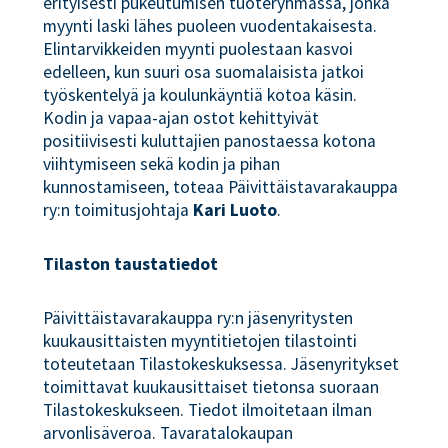
erityisesti pukeutumisen tuoteryhmässä, jonka
myynti laski lähes puoleen vuodentakaisesta.
Elintarvikkeiden myynti puolestaan kasvoi
edelleen, kun suuri osa suomalaisista jatkoi
työskentelyä ja koulunkäyntiä kotoa käsin.
Kodin ja vapaa-ajan ostot kehittyivät
positiivisesti kuluttajien panostaessa kotona
viihtymiseen sekä kodin ja pihan
kunnostamiseen, toteaa Päivittäistavarakauppa
ry:n toimitusjohtaja
Kari Luoto
.
Tilaston taustatiedot
Päivittäistavarakauppa ry:n jäsenyritysten
kuukausittaisten myyntitietojen tilastointi
toteutetaan Tilastokeskuksessa. Jäsenyritykset
toimittavat kuukausittaiset tietonsa suoraan
Tilastokeskukseen. Tiedot ilmoitetaan ilman
arvonlisäveroa. Tavaratalokaupan