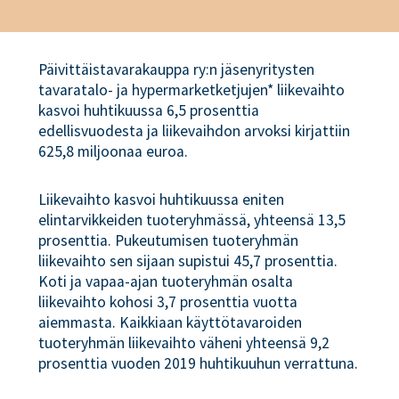
Päivittäistavarakauppa ry:n jäsenyritysten
tavaratalo- ja hypermarketketjujen* liikevaihto
kasvoi huhtikuussa 6,5 prosenttia
edellisvuodesta ja liikevaihdon arvoksi kirjattiin
625,8 miljoonaa euroa.
Liikevaihto kasvoi huhtikuussa eniten
elintarvikkeiden tuoteryhmässä, yhteensä 13,5
prosenttia. Pukeutumisen tuoteryhmän
liikevaihto sen sijaan supistui 45,7 prosenttia.
Koti ja vapaa-ajan tuoteryhmän osalta
liikevaihto kohosi 3,7 prosenttia vuotta
aiemmasta. Kaikkiaan käyttötavaroiden
tuoteryhmän liikevaihto väheni yhteensä 9,2
prosenttia vuoden 2019 huhtikuuhun verrattuna.