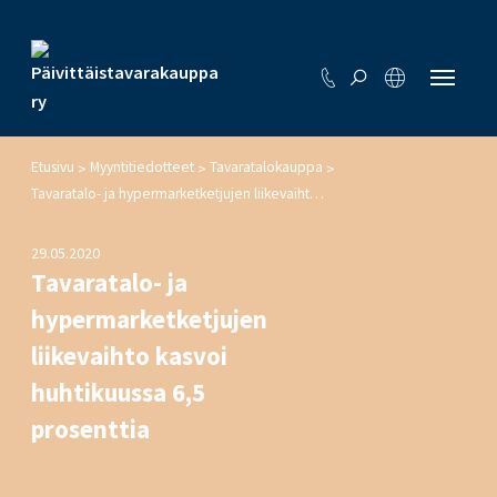
Etusivu
Myyntitiedotteet
Tavaratalokauppa
>
>
>
Tavaratalo- ja hypermarketketjujen liikevaihto kasvoi huhtikuussa 6,5 prosenttia
29.05.2020
Tavaratalo- ja
hypermarketketjujen
liikevaihto kasvoi
huhtikuussa 6,5
prosenttia