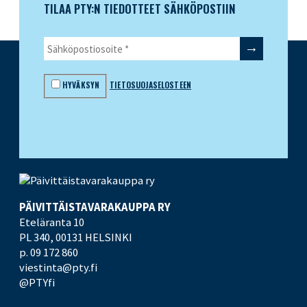
TILAA PTY:N TIEDOTTEET SÄHKÖPOSTIIN
HYVÄKSYN
TIETOSUOJASELOSTEEN
PÄIVITTÄISTAVARA­KAUPPA RY
Eteläranta 10
PL 340,
00131 HELSINKI
p. 09 172 860
viestinta@pty.fi
@PTYfi