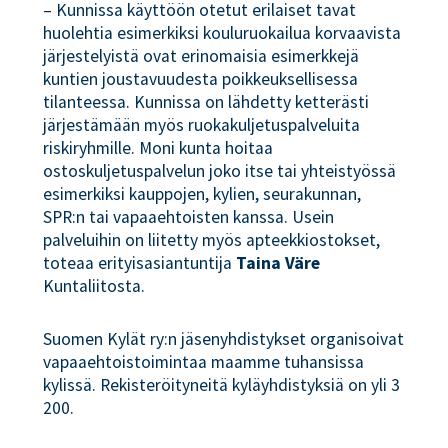
– Kunnissa käyttöön otetut erilaiset tavat
huolehtia esimerkiksi kouluruokailua korvaavista
järjestelyistä ovat erinomaisia esimerkkejä
kuntien joustavuudesta poikkeuksellisessa
tilanteessa. Kunnissa on lähdetty ketterästi
järjestämään myös ruokakuljetuspalveluita
riskiryhmille. Moni kunta hoitaa
ostoskuljetuspalvelun joko itse tai yhteistyössä
esimerkiksi kauppojen, kylien, seurakunnan,
SPR:n tai vapaaehtoisten kanssa. Usein
palveluihin on liitetty myös apteekkiostokset,
toteaa erityisasiantuntija
Taina Väre
Kuntaliitosta.
Suomen Kylät ry:n jäsenyhdistykset organisoivat
vapaaehtoistoimintaa maamme tuhansissa
kylissä. Rekisteröityneitä kyläyhdistyksiä on yli 3
200.