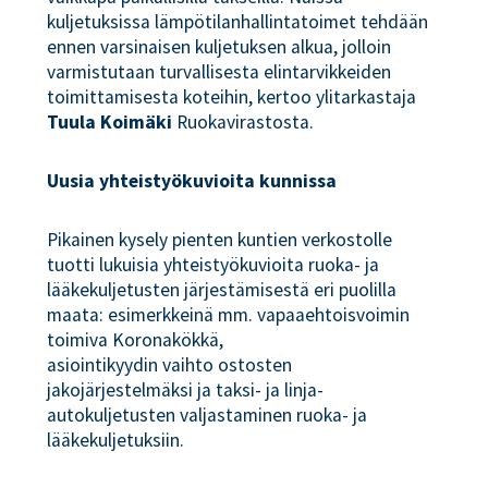
kuljetuksissa lämpötilanhallintatoimet tehdään
ennen varsinaisen kuljetuksen alkua, jolloin
varmistutaan turvallisesta elintarvikkeiden
toimittamisesta koteihin, kertoo ylitarkastaja
Tuula Koimäki
Ruokavirastosta.
Uusia yhteistyökuvioita kunnissa
Pikainen kysely pienten kuntien verkostolle
tuotti lukuisia yhteistyökuvioita ruoka- ja
lääkekuljetusten järjestämisestä eri puolilla
maata: esimerkkeinä mm. vapaaehtoisvoimin
toimiva Koronakökkä,
asiointikyydin vaihto ostosten
jakojärjestelmäksi ja taksi- ja linja-
autokuljetusten valjastaminen ruoka- ja
lääkekuljetuksiin.