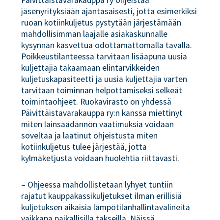
Päivittäistavarakauppa ry ohjeistaa
jäsenyrityksiään ajantasaisesti, jotta esimerkiksi
ruoan kotiinkuljetus pystytään järjestämään
mahdollisimman laajalle asiakaskunnalle
kysynnän kasvettua odottamattomalla tavalla.
Poikkeustilanteessa tarvitaan lisäapuna uusia
kuljettajia takaamaan elintarvikkeiden
kuljetuskapasiteetti ja uusia kuljettajia varten
tarvitaan toiminnan helpottamiseksi selkeät
toimintaohjeet. Ruokavirasto on yhdessä
Päivittäistavarakauppa ry:n kanssa miettinyt
miten lainsäädännön vaatimuksia voidaan
soveltaa ja laatinut ohjeistusta miten
kotiinkuljetus tulee järjestää, jotta
kylmäketjusta voidaan huolehtia riittävästi.
– Ohjeessa mahdollistetaan lyhyet tuntiin
rajatut kauppakassikuljetukset ilman erillisiä
kuljetuksen aikaisia lämpötilanhallintavälineitä
vaikkapa paikallisilla takseilla. Näissä