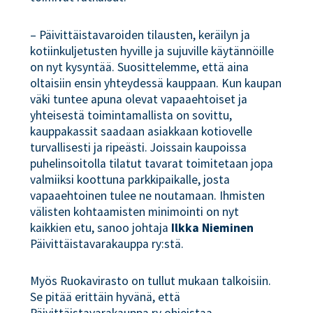
– Päivittäistavaroiden tilausten, keräilyn ja
kotiinkuljetusten hyville ja sujuville käytännöille
on nyt kysyntää. Suosittelemme, että aina
oltaisiin ensin yhteydessä kauppaan. Kun kaupan
väki tuntee apuna olevat vapaaehtoiset ja
yhteisestä toimintamallista on sovittu,
kauppakassit saadaan asiakkaan kotiovelle
turvallisesti ja ripeästi. Joissain kaupoissa
puhelinsoitolla tilatut tavarat toimitetaan jopa
valmiiksi koottuna parkkipaikalle, josta
vapaaehtoinen tulee ne noutamaan. Ihmisten
välisten kohtaamisten minimointi on nyt
kaikkien etu, sanoo johtaja
Ilkka Nieminen
Päivittäistavarakauppa ry:stä.
Myös Ruokavirasto on tullut mukaan talkoisiin.
Se pitää erittäin hyvänä, että