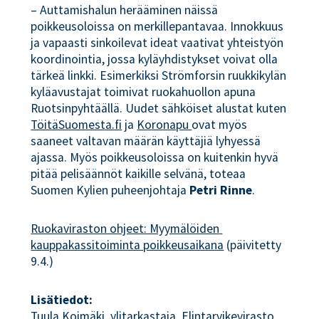
– Auttamishalun herääminen näissä
poikkeusoloissa on merkillepantavaa. Innokkuus
ja vapaasti sinkoilevat ideat vaativat yhteistyön
koordinointia, jossa kyläyhdistykset voivat olla
tärkeä linkki. Esimerkiksi Strömforsin ruukkikylän
kyläavustajat toimivat ruokahuollon apuna
Ruotsinpyhtäällä. Uudet sähköiset alustat kuten
TöitäSuomesta.fi
ja
Koronapu 
ovat myös
saaneet valtavan määrän käyttäjiä lyhyessä
ajassa. Myös poikkeusoloissa on kuitenkin hyvä
pitää pelisäännöt kaikille selvänä, toteaa
Suomen Kylien puheenjohtaja
Petri Rinne
.
Ruokaviraston ohjeet: Myymälöiden 
kauppakassitoiminta poikkeusaikana
(päivitetty
9.4.)
Lisätiedot:
Tuula Koimäki, ylitarkastaja, Elintarvikevirasto,