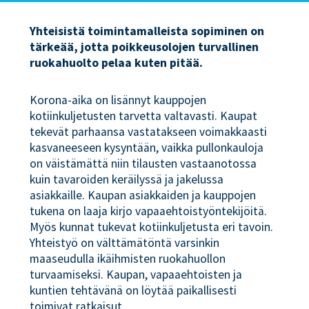
Yhteisistä toimintamalleista sopiminen on
tärkeää, jotta poikkeusolojen turvallinen
ruokahuolto pelaa kuten pitää.
Korona-aika on lisännyt kauppojen
kotiinkuljetusten tarvetta valtavasti. Kaupat
tekevät parhaansa vastatakseen voimakkaasti
kasvaneeseen kysyntään, vaikka pullonkauloja
on väistämättä niin tilausten vastaanotossa
kuin tavaroiden keräilyssä ja jakelussa
asiakkaille. Kaupan asiakkaiden ja kauppojen
tukena on laaja kirjo vapaaehtoistyöntekijöitä.
Myös kunnat tukevat kotiinkuljetusta eri tavoin.
Yhteistyö on välttämätöntä varsinkin
maaseudulla ikäihmisten ruokahuollon
turvaamiseksi. Kaupan, vapaaehtoisten ja
kuntien tehtävänä on löytää paikallisesti
toimivat ratkaisut.