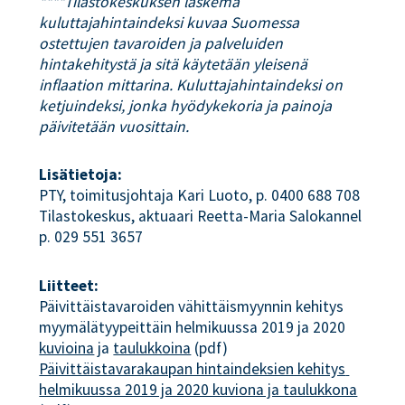
****Tilastokeskuksen laskema
kuluttajahintaindeksi kuvaa Suomessa
ostettujen tavaroiden ja palveluiden
hintakehitystä ja sitä käytetään yleisenä
inflaation mittarina. Kuluttajahintaindeksi on
ketjuindeksi, jonka hyödykekoria ja painoja
päivitetään vuosittain.
Lisätietoja:
PTY, toimitusjohtaja Kari Luoto, p. 0400 688 708
Tilastokeskus, aktuaari Reetta-Maria Salokannel
p. 029 551 3657
Liitteet:
Päivittäistavaroiden vähittäismyynnin kehitys
myymälätyypeittäin helmikuussa 2019 ja 2020
kuvioina
ja
taulukkoina
(pdf)
Päivittäistavarakaupan hintaindeksien kehitys 
helmikuussa 2019 ja 2020 kuviona ja taulukkona