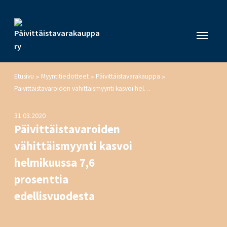
Etusivu
Myyntitiedotteet
Päivittäistavarakauppa
>
>
>
Päivittäistavaroiden vähittäismyynti kasvoi helmikuussa 7,6 prosenttia edellisvuodesta
31.03.2020
Päivittäistavaroiden
vähittäismyynti kasvoi
helmikuussa 7,6
prosenttia
edellisvuodesta