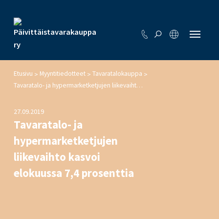
Etusivu
Myyntitiedotteet
Tavaratalokauppa
>
>
>
Tavaratalo- ja hypermarketketjujen liikevaihto kasvoi elokuussa 7,4 prosenttia
27.09.2019
Tavaratalo- ja
hypermarketketjujen
liikevaihto kasvoi
elokuussa 7,4 prosenttia