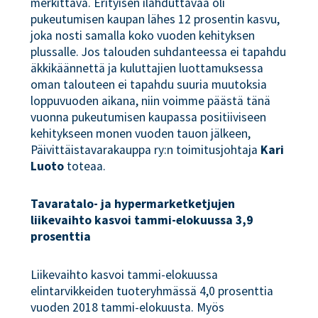
merkittävä. Erityisen ilahduttavaa oli
pukeutumisen kaupan lähes 12 prosentin kasvu,
joka nosti samalla koko vuoden kehityksen
plussalle. Jos talouden suhdanteessa ei tapahdu
äkkikäännettä ja kuluttajien luottamuksessa
oman talouteen ei tapahdu suuria muutoksia
loppuvuoden aikana, niin voimme päästä tänä
vuonna pukeutumisen kaupassa positiiviseen
kehitykseen monen vuoden tauon jälkeen,
Päivittäistavarakauppa ry:n toimitusjohtaja
Kari
Luoto
toteaa.
Tavaratalo- ja hypermarketketjujen
liikevaihto kasvoi tammi-elokuussa 3,9
prosenttia
Liikevaihto kasvoi tammi-elokuussa
elintarvikkeiden tuoteryhmässä 4,0 prosenttia
vuoden 2018 tammi-elokuusta. Myös