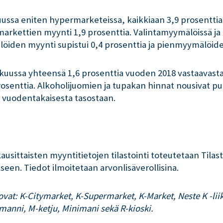
uussa eniten hypermarketeissa, kaikkiaan 3,9 prosenttia
arkettien myynti 1,9 prosenttia. Valintamyymälöissä ja
iden myynti supistui 0,4 prosenttia ja pienmyymälöide
kuussa yhteensä 1,6 prosenttia vuoden 2018 vastaavasta 
osenttia. Alkoholijuomien ja tupakan hinnat nousivat pu
a vuodentakaisesta tasostaan.
ausittaisten myyntitietojen tilastointi toteutetaan Tila
een. Tiedot ilmoitetaan arvonlisäverollisina.
 ovat: K-Citymarket, K-Supermarket, K-Market, Neste K -l
kmanni, M-ketju, Minimani sekä R-kioski.