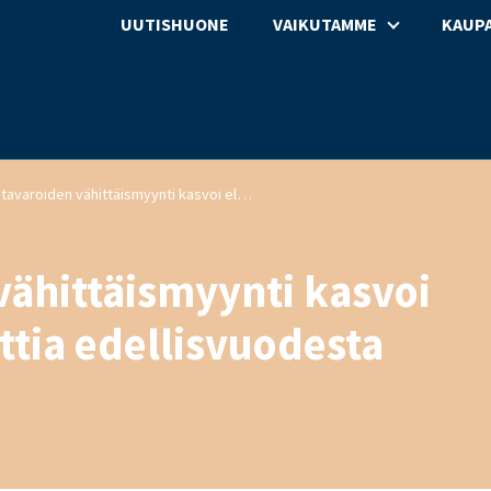
UUTISHUONE
VAIKUTAMME
KAUPA
Päivittäistavaroiden vähittäismyynti kasvoi elokuussa 3,7 prosenttia edellisvuodesta
vähittäismyynti kasvoi
ttia edellisvuodesta