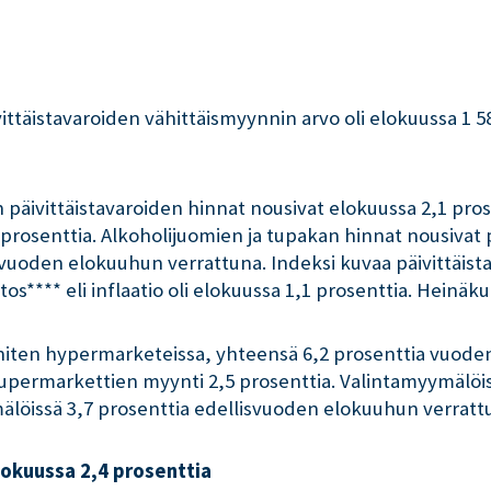
vittäistavaroiden vähittäismyynnin arvo oli elokuussa 1 5
päivittäistavaroiden hinnat nousivat elokuussa 2,1 pro
 prosenttia. Alkoholijuomien ja tupakan hinnat nousivat
lisvuoden elokuuhun verrattuna. Indeksi kuvaa päivittäi
s**** eli inflaatio oli elokuussa 1,1 prosenttia. Heinäkuu
eniten hypermarketeissa, yhteensä 6,2 prosenttia vuod
 supermarkettien myynti 2,5 prosenttia. Valintamyymälöis
älöissä 3,7 prosenttia edellisvuoden elokuuhun verratt
lokuussa 2,4 prosenttia