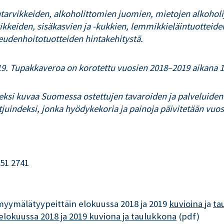
ntarvikkeiden, alkoholittomien juomien, mietojen alkohol
vikkeiden, sisäkasvien ja -kukkien, lemmikkieläintuotteid
eudenhoitotuotteiden hintakehitystä.
19. Tupakkaveroa on korotettu vuosien 2018–2019 aikana 1.1
ksi kuvaa Suomessa ostettujen tavaroiden ja palveluiden h
tjuindeksi, jonka hyödykekoria ja painoja päivitetään vuos
551 2741
 myymälätyypeittäin elokuussa 2018 ja 2019
kuvioina 
ja
ta
elokuussa 2018 ja 2019 kuviona ja taulukkona
(pdf)