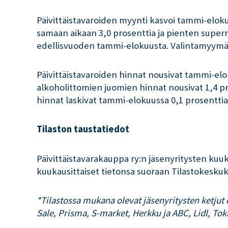
Päivittäistavaroiden myynti kasvoi tammi-elok
samaan aikaan 3,0 prosenttia ja pienten superm
edellisvuoden tammi-elokuusta. Valintamyymälö
Päivittäistavaroiden hinnat nousivat tammi-elo
alkoholittomien juomien hinnat nousivat 1,4 pr
hinnat laskivat tammi-elokuussa 0,1 prosentti
Tilaston taustatiedot
Päivittäistavarakauppa ry:n jäsenyritysten kuuk
kuukausittaiset tietonsa suoraan Tilastokeskuks
*Tilastossa mukana olevat jäsenyritysten ketjut
Sale, Prisma, S-market, Herkku ja ABC, Lidl, To