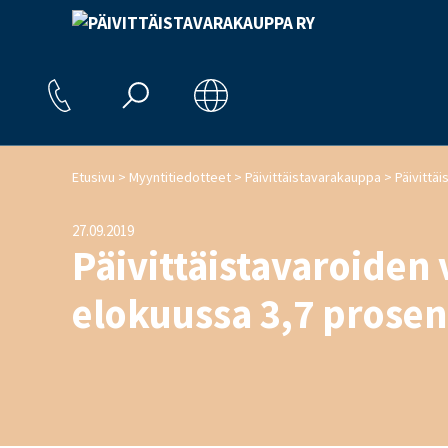
>
>
>
Etusivu
Myyntitiedotteet
Päivittäistavarakauppa
27.09.2019
Päivittäistavaroiden 
elokuussa 3,7 prosen