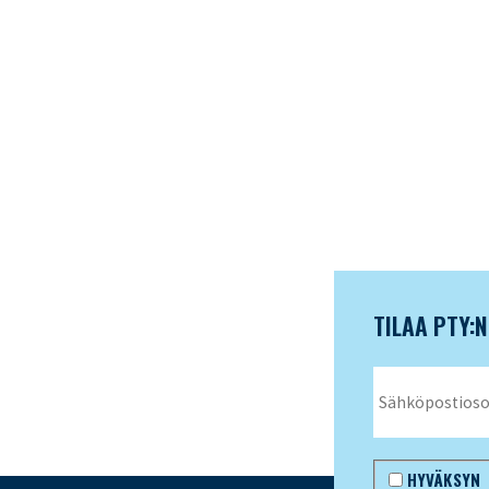
TILAA PTY:
HYVÄKSYN