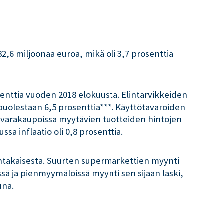
82,6 miljoonaa euroa, mikä oli 3,7 prosenttia
senttia vuoden 2018 elokuusta. Elintarvikkeiden
 puolestaan 6,5 prosenttia***. Käyttötavaroiden
stavarakaupoissa myytävien tuotteiden hintojen
ssa inflaatio oli 0,8 prosenttia.
entakaisesta. Suurten supermarkettien myynti
sä ja pienmyymälöissä myynti sen sijaan laski,
una.