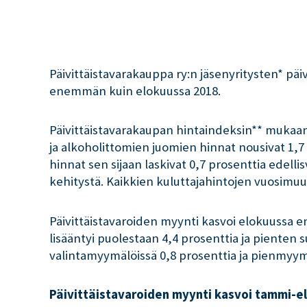
Päivittäistavarakauppa ry:n jäsenyritysten* päi
enemmän kuin elokuussa 2018.
Päivittäistavarakaupan hintaindeksin** mukaan 
ja alkoholittomien juomien hinnat nousivat 1,7
hinnat sen sijaan laskivat 0,7 prosenttia edel
kehitystä. Kaikkien kuluttajahintojen vuosimuuto
Päivittäistavaroiden myynti kasvoi elokuussa 
lisääntyi puolestaan 4,4 prosenttia ja pienten
valintamyymälöissä 0,8 prosenttia ja pienmyym
Päivittäistavaroiden myynti kasvoi tammi-e