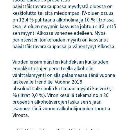
päivittäistavarakaupassa myydystä oluesta on
keskiolutta tai sitä miedompaa. IV-oluen osuus
on 12,4 % puhtaana alkoholina ja 10 % litroissa.
Osa IV-oluen myynnin kasvusta johtuu siitä, että
sen myynti Alkossa vähenee edelleen. Myös
perinteisten lonkeroiden myynti on kasvanut
päivittäistavarakaupassa ja vähentynyt Alkossa.
Vuoden ensimmäisten kahdeksan kuukauden
ennakkotietojen perusteella alkoholin
vähittäismyynti on siis palaamassa tänä vuonna
laskevalle trendille. Vuonna 2018
absoluuttialkoholin kotimaan myynti kasvoi 0,1
% (litrat 0,0 %). Viron kesällä tekemä noin 20
prosentin alkoholiverojen lasku sen sijaan
lisännee tänä vuonna alkoholijuomien tuontia
Virosta.