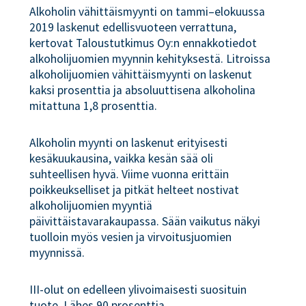
Alkoholin vähittäismyynti on tammi–elokuussa
2019 laskenut edellisvuoteen verrattuna,
kertovat Taloustutkimus Oy:n ennakkotiedot
alkoholijuomien myynnin kehityksestä. Litroissa
alkoholijuomien vähittäismyynti on laskenut
kaksi prosenttia ja absoluuttisena alkoholina
mitattuna 1,8 prosenttia.
Alkoholin myynti on laskenut erityisesti
kesäkuukausina, vaikka kesän sää oli
suhteellisen hyvä. Viime vuonna erittäin
poikkeukselliset ja pitkät helteet nostivat
alkoholijuomien myyntiä
päivittäistavarakaupassa. Sään vaikutus näkyi
tuolloin myös vesien ja virvoitusjuomien
myynnissä.
III-olut on edelleen ylivoimaisesti suosituin
tuote. Lähes 90 prosenttia