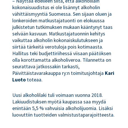
– Näyttää edelleen siltä, että alkoholilain
kokonaisuudistus ei ole lisännyt alkoholin
vähittäismyyntiä Suomessa. Sen sijaan oluen ja
lonkeroiden matkustajatuonti on elokuussa
julkistetun tutkimuksen mukaan kääntynyt taas
selvään kasvuun. Matkustajatuonnin kehitys
vaikuttaa alkoholin kokonaiskulutukseen ja
siirtää tärkeitä verotuloja pois kotimaasta.
Hallitus teki budjettiriihessä viisaan päätöksen
olla korottamatta alkoholiveroa. Tilannetta on
seurattava jatkossakin tarkasti,
Päivittäistavarakauppa ry:n toimitusjohtaja
Kari
Luoto
toteaa.
Uusi alkoholilaki tuli voimaan vuonna 2018.
Lakiuudistuksen myötä kaupassa saa myydä
enintään 5,5 % vahvuisia alkoholijuomia. Lisäksi
luovuttiin tuotteiden valmistustaparajoitteesta.