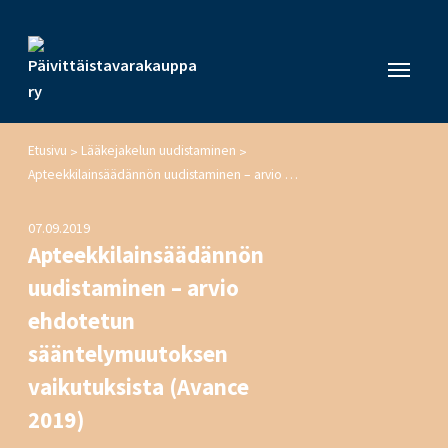
Etusivu
Lääkejakelun uudistaminen
>
>
Apteekkilainsäädännön uudistaminen – arvio ehdotetun sääntelymuutoksen vaikutuksista (Avance 2019)
07.09.2019
Apteekkilainsäädännön
uudistaminen – arvio
ehdotetun
sääntelymuutoksen
vaikutuksista (Avance
2019)