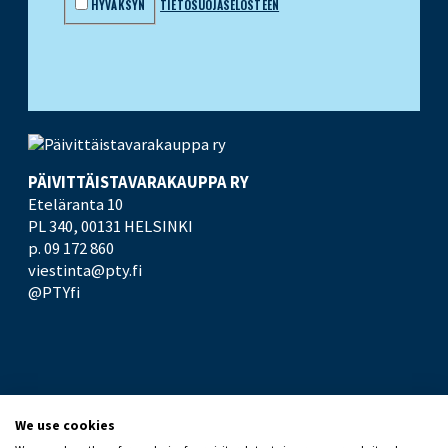
HYVÄKSYN
TIETOSUOJASELOSTEEN
PÄIVITTÄISTAVARA­KAUPPA RY
Eteläranta 10
PL 340,
00131 HELSINKI
p. 09 172 860
viestinta@pty.fi
@PTYfi
UUTISHUONE
PTY
We use cookies