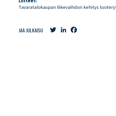
Liitteet:
Tavaratalokaupan liikevaihdon kehitys tuotery
Twitter
LinkedIn
Facebook
JAA JULKAISU