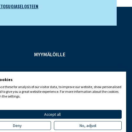
ETOSUOJASELOSTEEN
MYYMÄLÖILLE
cookies
e these for analysis of our visitor data, to improve our website, show personalised
 to give you a great website experience. For more information about the cookies
 the settings.
Accept all
Deny
No, adjust