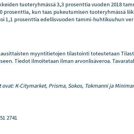
ikkeiden tuoteryhmässä 3,3 prosenttia vuoden 2018 tamm
0 prosenttia, kun taas pukeutumisen tuoteryhmässä liike
voi 1,1 prosenttia edellisvuoden tammi-huhtikuuhun ver
ausittaisten myyntitietojen tilastointi toteutetaan Tila
kseen. Tiedot ilmoitetaan ilman arvonlisäveroa. Tavar
ut ovat: K-Citymarket, Prisma, Sokos, Tokmanni ja Minima
551 2741