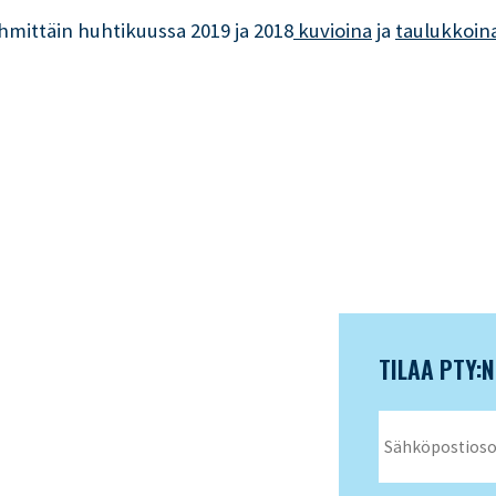
hmittäin huhtikuussa 2019 ja 2018
 kuvioina
ja
taulukkoina
TILAA PTY: