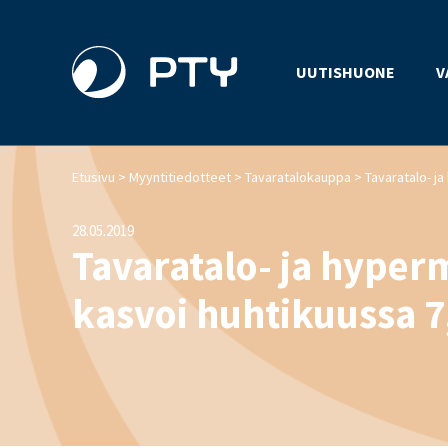
UUTISHUONE
V
>
>
>
Etusivu
Myyntitiedotteet
Tavaratalokauppa
28.05.2019
Tavaratalo- ja hyper
kasvoi huhtikuussa 7