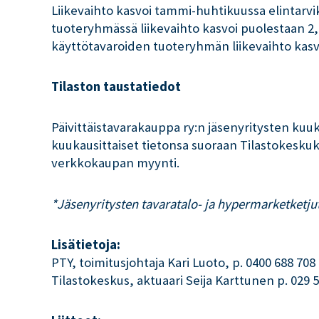
Liikevaihto kasvoi tammi-huhtikuussa elintarv
tuoteryhmässä liikevaihto kasvoi puolestaan 2,
käyttötavaroiden tuoteryhmän liikevaihto kas
Tilaston taustatiedot
Päivittäistavarakauppa ry:n jäsenyritysten kuuk
kuukausittaiset tietonsa suoraan Tilastokesku
verkkokaupan myynti.
*Jäsenyritysten tavaratalo- ja hypermarketketj
Lisätietoja:
PTY, toimitusjohtaja Kari Luoto, p. 0400 688 708
Tilastokeskus, aktuaari Seija Karttunen p. 029 