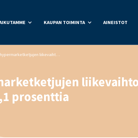
AIKUTAMME
KAUPAN TOIMINTA
AINEISTOT
Tavaratalo- ja hypermarketketjujen liikevaihto kasvoi huhtikuussa 7,1 prosenttia
marketketjujen liikevaiht
,1 prosenttia