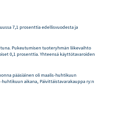
uussa 7,1 prosenttia edellisvuodesta ja
attuna. Pukeutumisen tuoteryhmän liikevaihto
noiset 0,1 prosenttia. Yhteensä käyttötavaroiden
uonna pääsiäinen oli maalis-huhtikuun
s-huhtikuun aikana, Päivittäistavarakauppa ry:n