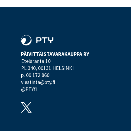
PÄIVITTÄISTAVARA­KAUPPA RY
Eteläranta 10
PL 340,
00131 HELSINKI
p. 09 172 860
viestinta@pty.fi
@PTYfi