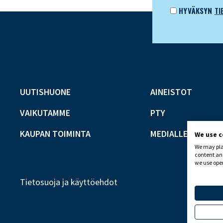
HYVÄKSYN
TI
UUTISHUONE
AINEISTOT
VAIKUTAMME
PTY
KAUPAN TOIMINTA
MEDIALLE
We use 
We may plac
content and
we use open
Tietosuoja ja käyttöehdot