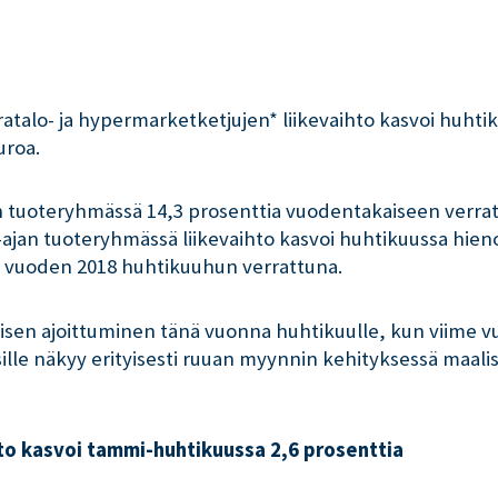
ratalo- ja hypermarketketjujen* liikevaihto kasvoi huhtik
uroa.
en tuoteryhmässä 14,3 prosenttia vuodentakaiseen verr
aa-ajan tuoteryhmässä liikevaihto kasvoi huhtikuussa hie
ia vuoden 2018 huhtikuuhun verrattuna.
äisen ajoittuminen tänä vuonna huhtikuulle, kun viime v
sille näkyy erityisesti ruuan myynnin kehityksessä maali
hto kasvoi tammi-huhtikuussa 2,6 prosenttia