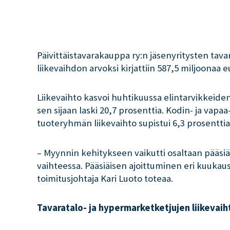
Päivittäistavarakauppa ry:n jäsenyritysten tava
liikevaihdon arvoksi kirjattiin 587,5 miljoonaa e
Liikevaihto kasvoi huhtikuussa elintarvikkeid
sen sijaan laski 20,7 prosenttia. Kodin- ja vap
tuoteryhmän liikevaihto supistui 6,3 prosentt
– Myynnin kehitykseen vaikutti osaltaan pääsi
vaihteessa. Pääsiäisen ajoittuminen eri kuukau
toimitusjohtaja Kari Luoto toteaa.
Tavaratalo- ja hypermarketketjujen liikevai