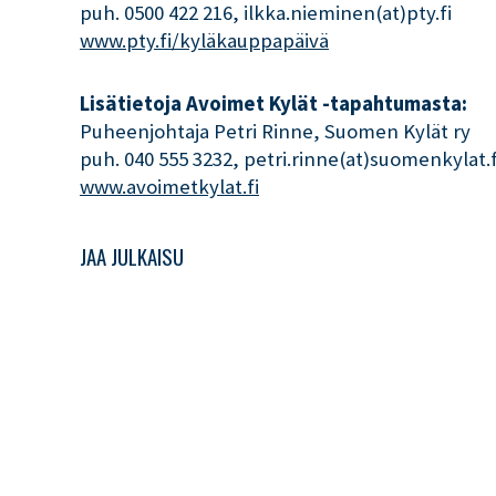
puh. 0500 422 216, ilkka.nieminen(at)pty.fi
www.pty.fi/kyläkauppapäivä
Lisätietoja Avoimet Kylät -tapahtumasta:
Puheenjohtaja Petri Rinne, Suomen Kylät ry
puh. 040 555 3232, petri.rinne(at)suomenkylat.f
www.avoimetkylat.fi
JAA JULKAISU