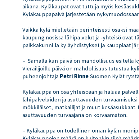
aikana. Kyläkaupat ovat tuttuja myös kesäasukk
Kyläkauppapäivä järjestetään nykymuodossaan
Vaikka kylä mielletään perinteisesti osaksi m
kaupunginosissa lähipalvelut ja -yhteisö ovat t
paikkakunnilla kyläyhdistykset ja kauppiaat jär
– Samalla kun päivä on mahdollisuus esitellä k
Vierailijoille päivä on mahdollisuus tutustua k
puheenjohtaja
Petri Rinne
Suomen Kylät ry:stä
Kyläkauppa on osa yhteisöään ja haluaa palvella
lähipalveluiden ja asuttavuuden turvaamiseks
mökkiläiset, matkailijat ja muut kesäasukkaat
asuttavuuden turvaajana on korvaamaton.
– Kyläkauppa on todellinen oman kylän monipalv
Kyläkauppojen määrä on kuitenkin siinä määrin 