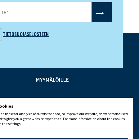
TIETOSUOJASELOSTEEN
MYYMÄLÖILLE
cookies
e these for analysis of our visitor data, to improve our website, show personalised
 to give you a great website experience. For more information about the cookies
 the settings.