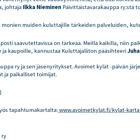
, johtaja
Ilkka Nieminen
Päivittäistavarakauppa ry:stä t
monien muiden kuluttajille tärkeiden palveluiden, kute
sti saavutettavissa on tärkeää. Meillä kaikilla, niin paik
 ja kaupoille, kannustaa Kuluttajaliiton pääsihteeri
Juha
uppa ry ja sen jäsenyritykset. Avoimet kylät -päivän jär
a paikalliset toimijat.
)
yös tapahtumakartalta:
 www.avoimetkylat.fi/kylat-karta
 ry