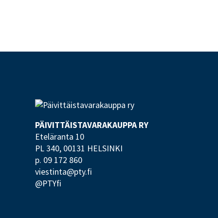
PÄIVITTÄISTAVARA­KAUPPA RY
Eteläranta 10
PL 340,
00131 HELSINKI
p. 09 172 860
viestinta@pty.fi
@PTYfi