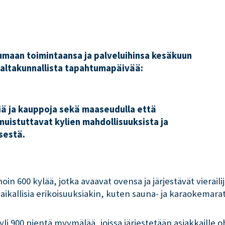
tumaan toimintaansa ja palveluihinsa kesäkuun
 valtakunnallista tapahtumapäivää:
.
iä ja kauppoja sekä maaseudulla että
uistuttavat kylien mahdollisuuksista ja
sestä.
oin 600 kylää, jotka avaavat ovensa ja järjestävät viera
 paikallisia erikoisuuksiakin, kuten sauna- ja karaokemara
i 900 pientä myymälää, joissa järjestetään asiakkaille 