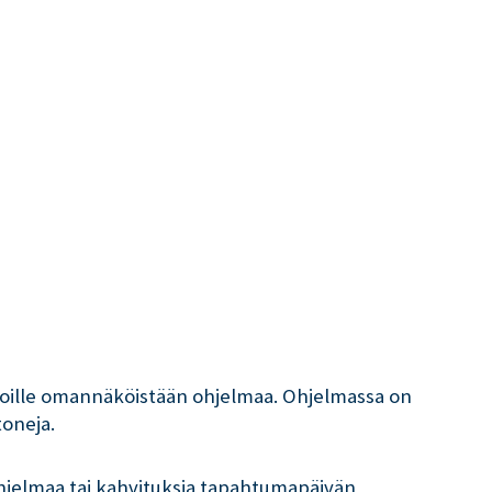
ilijoille omannäköistään ohjelmaa. Ohjelmassa on
toneja.
ohjelmaa tai kahvituksia tapahtumapäivän