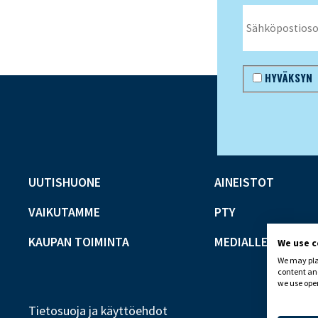
HYVÄKSYN
UUTISHUONE
AINEISTOT
VAIKUTAMME
PTY
KAUPAN TOIMINTA
MEDIALLE
We use 
We may plac
content and
we use open
Tietosuoja ja käyttöehdot