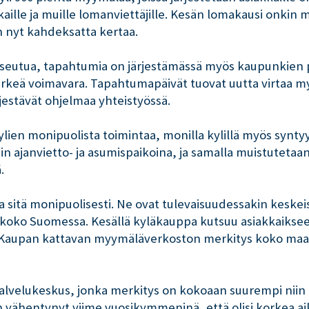
aille ja muille lomanviettäjille. Kesän lomakausi onkin
 nyt kahdeksatta kertaa.
aaseutua, tapahtumia on järjestämässä myös kaupunkien p
ärkeä voimavara. Tapahtumapäivät tuovat uutta virtaa myös 
jestävät ohjelmaa yhteistyössä.
ylien monipuolista toimintaa, monilla kylillä myös synty
yliin ajanvietto- ja asumispaikoina, ja samalla muistutet
.
 sitä monipuolisesti. Ne ovat tulevaisuudessakin keskeise
i koko Suomessa. Kesällä kyläkauppa kutsuu asiakkaikse
. Kaupan kattavan myymäläverkoston merkitys koko maan 
elukeskus, jonka merkitys on kokoaan suurempi niin tal
vähentynyt viime vuosikymmeninä, että olisi korkea aik