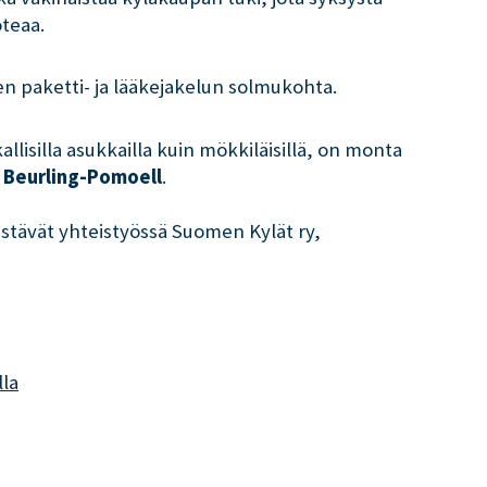
oteaa.
n paketti- ja lääkejakelun solmukohta.
allisilla asukkailla kuin mökkiläisillä, on monta
 Beurling-Pomoell
.
jestävät yhteistyössä Suomen Kylät ry,
lla