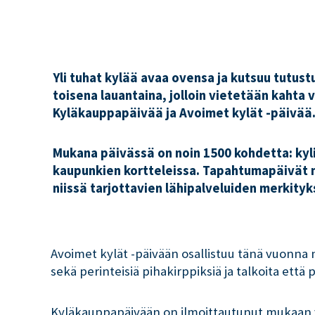
Yli tuhat kylää avaa ovensa ja kutsuu tutus
toisena lauantaina, jolloin vietetään kahta
Kyläkauppapäivää ja Avoimet kylät -päivää
Mukana päivässä on noin 1500 kohdetta: kyl
kaupunkien kortteleissa. Tapahtumapäivät m
niissä tarjottavien lähipalveluiden merkityk
Avoimet kylät -päivään osallistuu tänä vuonna n
sekä perinteisiä pihakirppiksiä ja talkoita että
Kyläkauppapäivään on ilmoittautunut mukaan yl