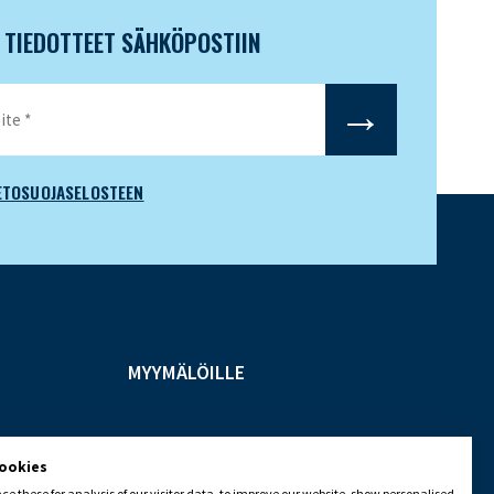
N TIEDOTTEET SÄHKÖPOSTIIN
ETOSUOJASELOSTEEN
MYYMÄLÖILLE
cookies
e these for analysis of our visitor data, to improve our website, show personalised