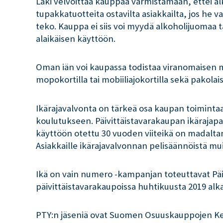
Laki velvoittaa kauppaa varmistamaan, ettei alko
tupakkatuotteita ostavilta asiakkailta, jos he va
teko. Kauppa ei siis voi myydä alkoholijuomaa t
alaikäisen käyttöön.
Oman iän voi kaupassa todistaa viranomaisen myö
mopokortilla tai mobiiliajokortilla sekä pakolai
Ikärajavalvonta on tärkeä osa kaupan toimintaa
koulutukseen. Päivittäistavarakaupan ikärajapa
käyttöön otettu 30 vuoden viiteikä on madaltan
Asiakkaille ikärajavalvonnan pelisäännöistä mu
Ikä on vain numero -kampanjan toteuttavat Päi
päivittäistavarakaupoissa huhtikuusta 2019 alk
PTY:n jäseniä ovat Suomen Osuuskauppojen Kesk