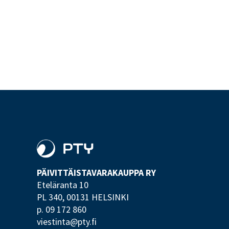
PÄIVITTÄISTAVARA­KAUPPA RY
Eteläranta 10
PL 340,
00131 HELSINKI
p. 09 172 860
viestinta@pty.fi