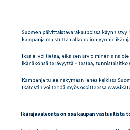
Suomen päivittäistavarakaupoissa käynnistyy 
kampanja muistuttaa alkoholinmyynnin ikäraja
Ikää ei voi tietää, eikä sen arvioiminen aina
ikänäkönsä terävyyttä – testaa, tunnistaisitko 
Kampanja tulee näkymään lähes kaikissa Suomen
Ikätestin voi tehdä myös osoitteessa www.ikätes
Ikärajavalvonta on osa kaupan vastuullista t