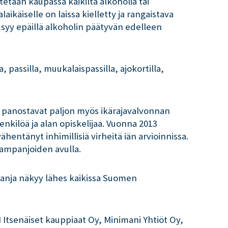
tetaan kaupassa kaikilta alkoholia tai
laikäiselle on laissa kielletty ja rangaistava
u syy epäillä alkoholin päätyvän edelleen
passilla, muukalaispassilla, ajokortilla,
et panostavat paljon myös ikärajavalvonnan
nkilöä ja alan opiskelijaa. Vuonna 2013
entänyt inhimillisiä virheitä iän arvioinnissa.
kampanjoiden avulla.
panja näkyy lähes kaikissa Suomen
Itsenäiset kauppiaat Oy, Minimani Yhtiöt Oy,