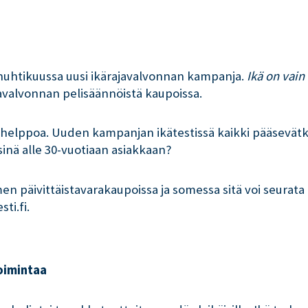
huhtikuussa uusi ikärajavalvonnan kampanja.
Ikä on vain
valvonnan pelisäännöistä kaupoissa.
 ole helppoa. Uuden kampanjan ikätestissä kaikki pääsev
sinä alle 30-vuotiaan asiakkaan?
 päivittäistavarakaupoissa ja somessa sitä voi seurata 
ti.fi.
oimintaa