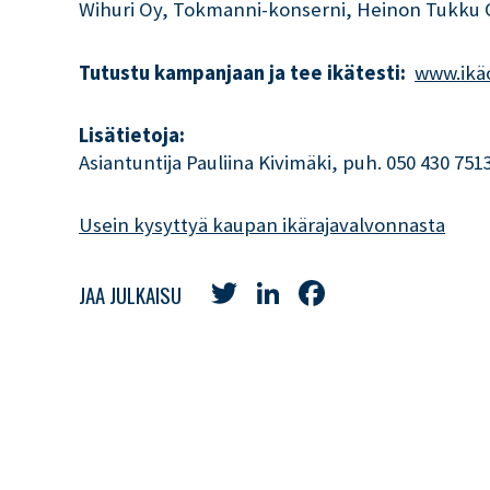
Wihuri Oy, Tokmanni-konserni, Heinon Tukku Oy
Tutustu kampanjaan
ja tee ikätesti:
www.ikä
Lisätietoja:
Asiantuntija Pauliina Kivimäki, puh. 050 430 751
Usein kysyttyä kaupan ikärajavalvonnasta
Twitter
LinkedIn
Facebook
JAA JULKAISU