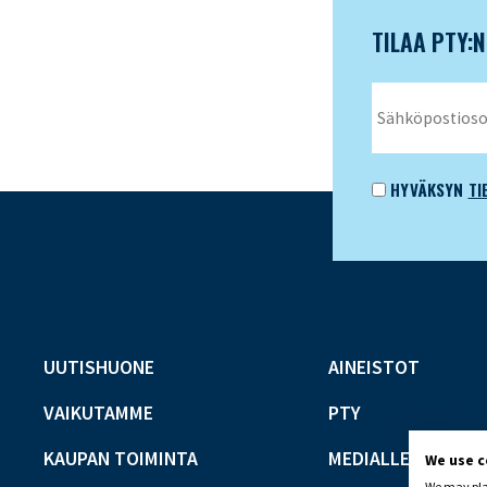
TILAA PTY:
HYVÄKSYN
TI
UUTISHUONE
AINEISTOT
VAIKUTAMME
PTY
KAUPAN TOIMINTA
MEDIALLE
We use 
We may plac