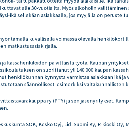
holi- tai tupakkatuotteita myydä alaikäisille. Ikä tarkas
ikuttavat alle 30-vuotiailta. Myös alkoholin välittäminen a
äysi-ikäisellekään asiakkaalle, jos myyjällä on perustelt
ntämällä kuvallisella voimassa olevalla henkilökortilla, 
sen matkustusasiakirjalla.
 ja kassahenkilöiden päivittäistä työtä. Kaupan yrityks
ssikoulutuksen on suorittanut yli 140 000 kaupan kassahe
ut henkilökunnan kynnystä varmistaa asiakkaan ikä ja väh
istutetaan säännöllisesti esimerkiksi valtakunnallisten 
vittäistavarakauppa ry (PTY) ja sen jäsenyritykset. Kam
aen.
uskunta SOK, Kesko Oyj, Lidl Suomi Ky, R-kioski Oy, M 