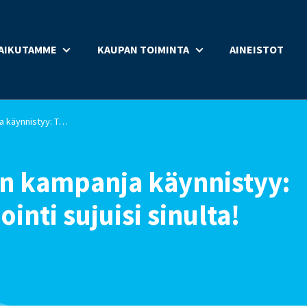
AIKUTAMME
KAUPAN TOIMINTA
AINEISTOT
Uusi ikärajavalvonnan kampanja käynnistyy: Testaa, miten iän arviointi sujuisi sinulta!
an kampanja käynnistyy:
ointi sujuisi sinulta!