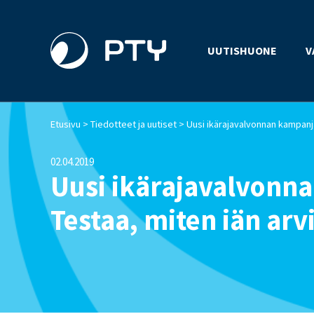
UUTISHUONE
V
>
>
Etusivu
Tiedotteet ja uutiset
02.04.2019
Uusi ikärajavalvonn
Testaa, miten iän arvi