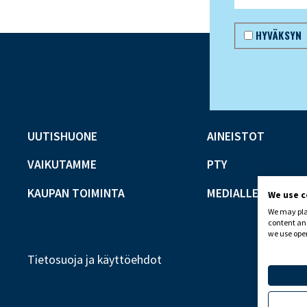
HYVÄKSYN
UUTISHUONE
AINEISTOT
VAIKUTAMME
PTY
KAUPAN TOIMINTA
MEDIALLE
We use 
We may plac
content and
we use open
Tietosuoja ja käyttöehdot