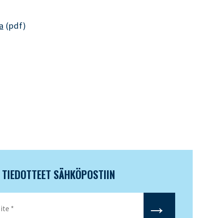
a
(pdf)
N TIEDOTTEET SÄHKÖPOSTIIN