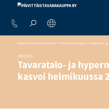
>
>
>
Etusivu
Myyntitiedotteet
Tavaratalokauppa
28.03.2019
Tavaratalo- ja hyper
kasvoi helmikuussa 2