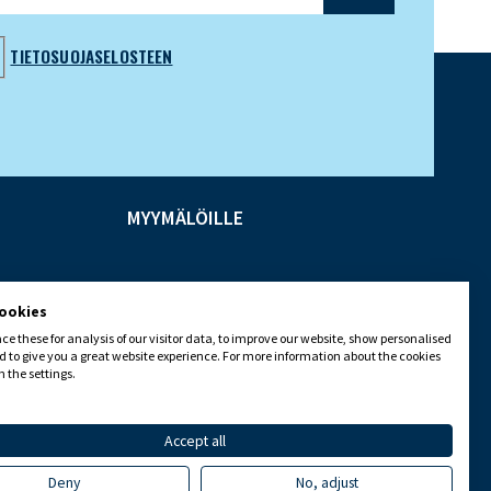
TIETOSUOJASELOSTEEN
MYYMÄLÖILLE
cookies
e these for analysis of our visitor data, to improve our website, show personalised
 to give you a great website experience. For more information about the cookies
 the settings.
Accept all
Deny
No, adjust