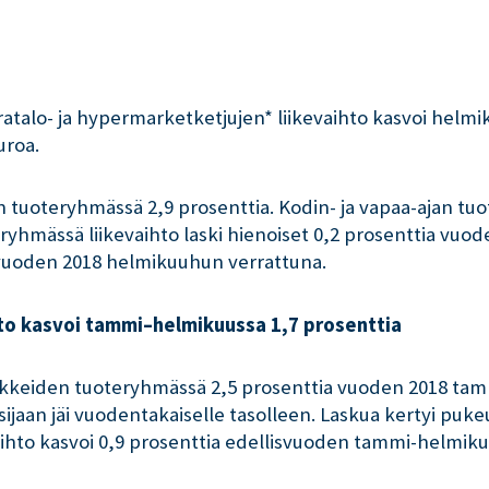
ratalo- ja hypermarketketjujen* liikevaihto kasvoi helmi
uroa.
n tuoteryhmässä 2,9 prosenttia. Kodin- ja vapaa-ajan tuo
ryhmässä liikevaihto laski hienoiset 0,2 prosenttia vuo
 vuoden 2018 helmikuuhun verrattuna.
hto kasvoi tammi–helmikuussa 1,7 prosenttia
vikkeiden tuoteryhmässä 2,5 prosenttia vuoden 2018 ta
sijaan jäi vuodentakaiselle tasolleen. Laskua kertyi pu
vaihto kasvoi 0,9 prosenttia edellisvuoden tammi-helmik