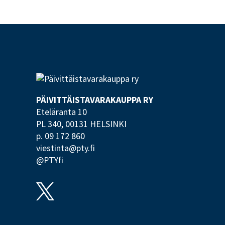
PÄIVITTÄISTAVARA­KAUPPA RY
Eteläranta 10
PL 340,
00131 HELSINKI
p. 09 172 860
viestinta@pty.fi
@PTYfi