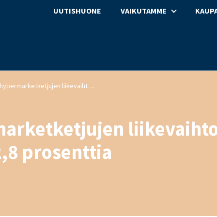
UUTISHUONE
VAIKUTAMME
KAUPA
Tavaratalo- ja hypermarketketjujen liikevaihto kasvoi helmikuussa 2,8 prosenttia
marketketjujen liikevaiht
,8 prosenttia