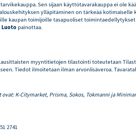
tarvikekauppa. Sen sijaan käyttötavarakauppa ei ole kää
ouskehityksen ylläpitäminen on tärkeää kotimaiselle ka
ille kaupan toimijoille tasapuoliset toimintaedellytyks
i Luoto
painottaa.
ausittaisten myyntitietojen tilastointi toteutetaan Tila
kseen. Tiedot ilmoitetaan ilman arvonlisäveroa. Tavar
ut ovat: K-Citymarket, Prisma, Sokos, Tokmanni ja Minima
551 2741