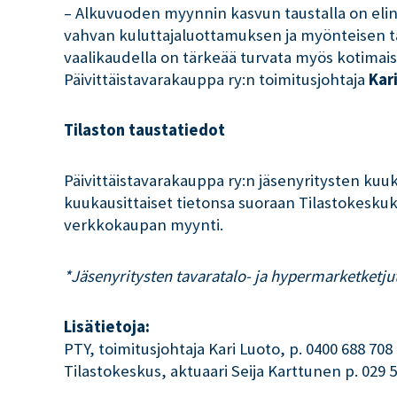
– Alkuvuoden myynnin kasvun taustalla on elin
vahvan kuluttajaluottamuksen ja myönteisen tal
vaalikaudella on tärkeää turvata myös kotimais
Päivittäistavarakauppa ry:n toimitusjohtaja
Kar
Tilaston taustatiedot
Päivittäistavarakauppa ry:n jäsenyritysten kuuk
kuukausittaiset tietonsa suoraan Tilastokesku
verkkokaupan myynti.
*Jäsenyritysten tavaratalo- ja hypermarketketj
Lisätietoja:
PTY, toimitusjohtaja Kari Luoto, p. 0400 688 708
Tilastokeskus, aktuaari Seija Karttunen p. 029 