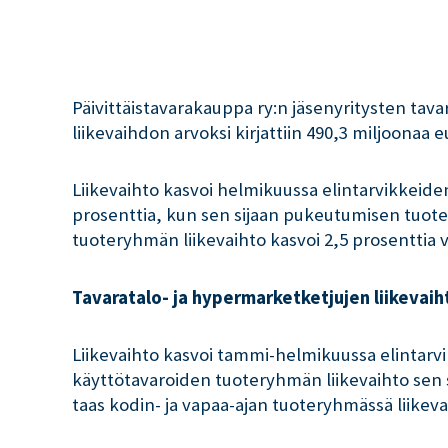
Päivittäistavarakauppa ry:n jäsenyritysten tava
liikevaihdon arvoksi kirjattiin 490,3 miljoonaa e
Liikevaihto kasvoi helmikuussa elintarvikkeide
prosenttia, kun sen sijaan pukeutumisen tuote
tuoteryhmän liikevaihto kasvoi 2,5 prosenttia
Tavaratalo- ja hypermarketketjujen liikevai
Liikevaihto kasvoi tammi-helmikuussa elintar
käyttötavaroiden tuoteryhmän liikevaihto sen 
taas kodin- ja vapaa-ajan tuoteryhmässä liike