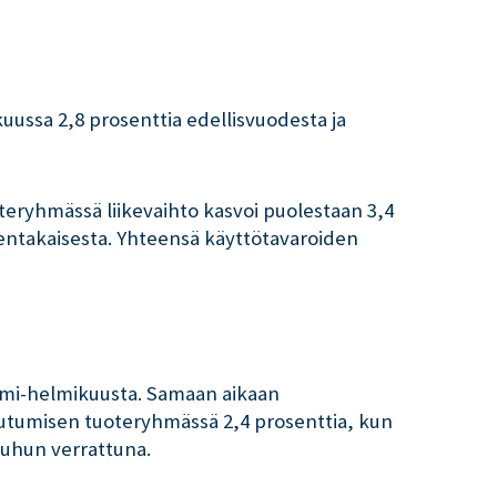
kuussa 2,8 prosenttia edellisvuodesta ja
teryhmässä liikevaihto kasvoi puolestaan 3,4
dentakaisesta. Yhteensä käyttötavaroiden
mmi-helmikuusta. Samaan aikaan
keutumisen tuoteryhmässä 2,4 prosenttia, kun
uuhun verrattuna.