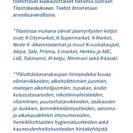
toimittavat kuukausittaiset tietonsa suoraan
Tilastokeskukseen. Tiedot ilmoitetaan
arvonlisäverollisina.
*Tilastossa mukana olevat jäsenyritysten ketjut
ovat: K-Citymarket, K-Supermarket, K-Market,
Neste K -liikenneasemat ja muut K-ruokakaupat,
Alepa, Sale, Prisma, S-market, Herkku ja ABC,
Lidl, Tokmanni, M-ketju, Minimani sekä R-kioski.
**Päivittäistavarakaupan hintaindeksi kuvaa
elintarvikkeiden, alkoholittomien juomien,
mietojen alkoholijuomien, tupakan, kodin
kulutustavaroiden, nikotiinivalmisteiden,
vitamiinien, puutarhatarvikkeiden, sisäkasvien
ja -kukkien, lemmikkieläintuotteiden, sanoma-
ja aikakauslehtien irtonumeroiden,
henkilökohtaisten hygieniatuotteiden sekä
kauneudenhoitotuotteiden hintakehitystä.