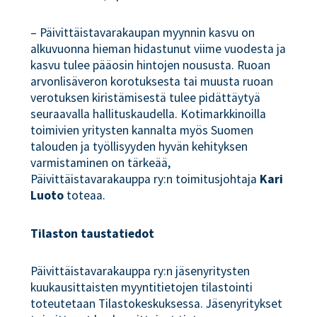
– Päivittäistavarakaupan myynnin kasvu on
alkuvuonna hieman hidastunut viime vuodesta ja
kasvu tulee pääosin hintojen noususta. Ruoan
arvonlisäveron korotuksesta tai muusta ruoan
verotuksen kiristämisestä tulee pidättäytyä
seuraavalla hallituskaudella. Kotimarkkinoilla
toimivien yritysten kannalta myös Suomen
talouden ja työllisyyden hyvän kehityksen
varmistaminen on tärkeää,
Päivittäistavarakauppa ry:n toimitusjohtaja
Kari
Luoto
toteaa.
Tilaston taustatiedot
Päivittäistavarakauppa ry:n jäsenyritysten
kuukausittaisten myyntitietojen tilastointi
toteutetaan Tilastokeskuksessa. Jäsenyritykset