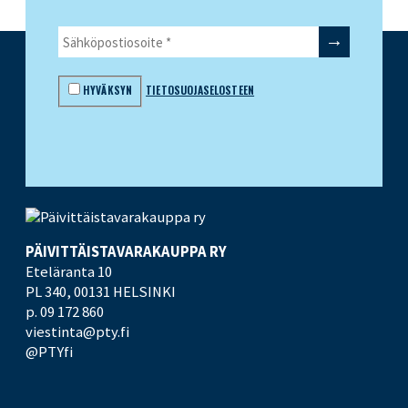
HYVÄKSYN
TIETOSUOJASELOSTEEN
PÄIVITTÄISTAVARA­KAUPPA RY
Eteläranta 10
PL 340,
00131 HELSINKI
p. 09 172 860
viestinta@pty.fi
@PTYfi