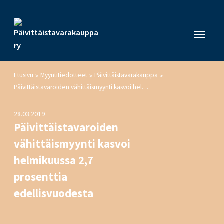
Etusivu
Myyntitiedotteet
Päivittäistavarakauppa
>
>
>
Päivittäistavaroiden vähittäismyynti kasvoi helmikuussa 2,7 prosenttia edellisvuodesta
28.03.2019
Päivittäistavaroiden
vähittäismyynti kasvoi
helmikuussa 2,7
prosenttia
edellisvuodesta