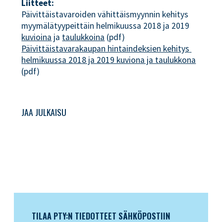
Liitteet:
Päivittäistavaroiden vähittäismyynnin kehitys
myymälätyypeittäin helmikuussa 2018 ja 2019
kuvioina
ja
taulukkoina
(pdf)
Päivittäistavarakaupan hintaindeksien kehitys 
helmikuussa 2018 ja 2019 kuviona ja taulukkona
(pdf)
JAA JULKAISU
TILAA PTY:N TIEDOTTEET SÄHKÖPOSTIIN