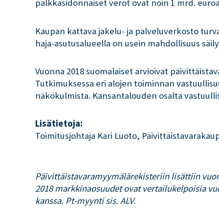
palkkasidonnaiset verot ovat noin 1 mrd. euroa
Kaupan kattava jakelu- ja palveluverkosto tu
haja-asutusalueella on usein mahdollisuus säily
Vuonna 2018 suomalaiset arvioivat päivittäist
Tutkimuksessa eri alojen toiminnan vastuullisu
näkökulmista. Kansantalouden osalta vastuulli
Lisätietoja:
Toimitusjohtaja Kari Luoto, Päivittäistavarakau
Päivittäistavaramyymälärekisteriin lisättiin
2018 markkinaosuudet ovat vertailukelpoisia vu
kanssa. Pt-myynti sis. ALV.