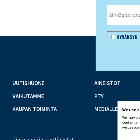
HYVÄKSYN
UUTISHUONE
AINEISTOT
VAIKUTAMME
PTY
KAUPAN TOIMINTA
MEDIALLE
We use 
We may plac
content and
we use open
Tietosuoja ja käyttöehdot