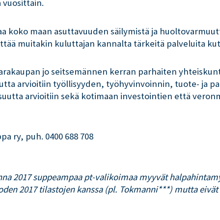
 vuosittain.
rvaa koko maan asuttavuuden säilymistä ja huoltovarmuu
ttää muitakin kuluttajan kannalta tärkeitä palveluita ku
avarakaupan jo seitsemännen kerran parhaiten yhteiskunt
utta arvioitiin työllisyyden, työhyvinvoinnin, tuote- ja
suutta arvioitiin sekä kotimaan investointien että vero
ppa ry, puh. 0400 688 708
 vuonna 2017 suppeampaa pt-valikoimaa myyvät halpahint
oden 2017 tilastojen kanssa (pl. Tokmanni***) mutta eivä