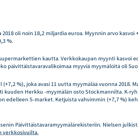
018 oli noin 18,2 miljardia euroa. Myynnin arvo kasvoi 
0,3 %.
i supermarkettien kautta. Verkkokaupan myynti kasvoi ed
oko päivittäistavaravalikoimaa myyviä myymälöitä oli Su
l (+7,2 %), joka avasi 11 uutta myymälää vuonna 2018. M
utti kuuden Herkku -myymälän osto Stockmannilta. K-ryh
on edelleen S-market. Ketjuista vahvimmin (+7,7 %) keh
enin Päivittäistavaramyymälärekisteriin. Nielsen julkist
 verkkosivuilta.