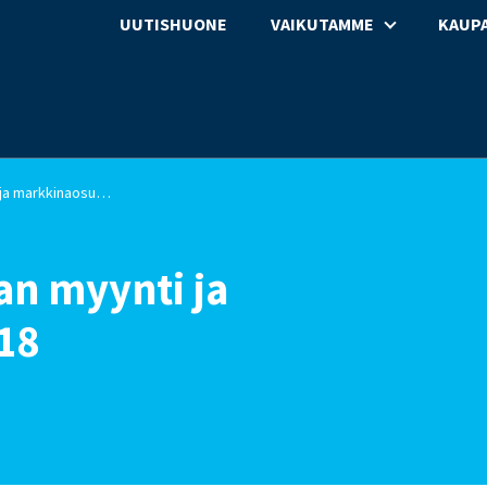
UUTISHUONE
VAIKUTAMME
KAUPA
Päivittäistavarakaupan myynti ja markkinaosuudet 2018
an myynti ja
18