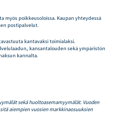
tta myös poikkeusoloissa. Kaupan yhteydessä
ten postipalvelut.
avastuuta kantavaksi toimialaksi.
 palvelulaadun, kansantalouden sekä ympäristön
nmaksun kannalta.
amyymälät sekä huoltoasemamyymälät. Vuoden
t sitä aiempien vuosien markkinaosuuksien