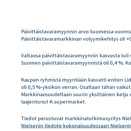
Päivittäistavaramyynnin arvo Suomessa vuonna 2
Päivittäistavaramarkkinan volyymikehitys oli +
Valtaosa päivittäistavaramyynnin kasvusta tul
Suomen päivittäistavaramyynnistä oli 0,4 %. K
Kaupan ryhmistä myyntiään kasvatti eniten Lid
oli 0,5 %-yksikön verran. Osaltaan tähän vaik
Markkinaosuudeltaan suurin yksittäinen ketju 
laajentunut K-supermarket.
Tiedot perustuvat markkinatutkimusyritys Niels
Nielsenin tiedote kokonaisuudessaan Nielsenin