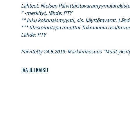
Lähteet: Nielsen Päivittäistavaramyymälärekiste
* -merkityt, lähde: PTY
** luku kokonaismyynti, sis. käyttötavarat. Lähd
*** tilastointitapa muuttui Tokmannin osalta vu
Lähde: PTY
Päivitetty 24.5.2019: Markkinaosuus ”Muut yksity
JAA JULKAISU