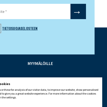
TIETOSUOJASELOSTEEN
MYYMÄLÖILLE
cookies
e these for analysis of our visitor data, to improve our website, show personalised
 to give you a great website experience. For more information about the cookies
 the settings.