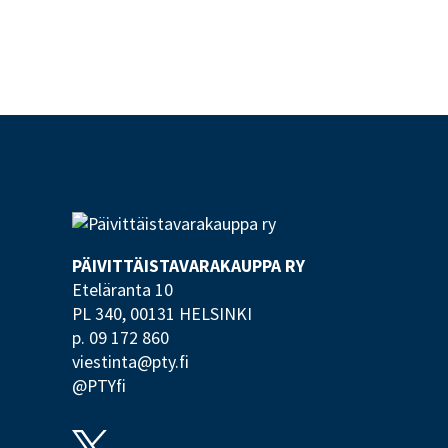
PÄIVITTÄISTAVARA­KAUPPA RY
Eteläranta 10
PL 340,
00131 HELSINKI
p. 09 172 860
viestinta@pty.fi
@PTYfi