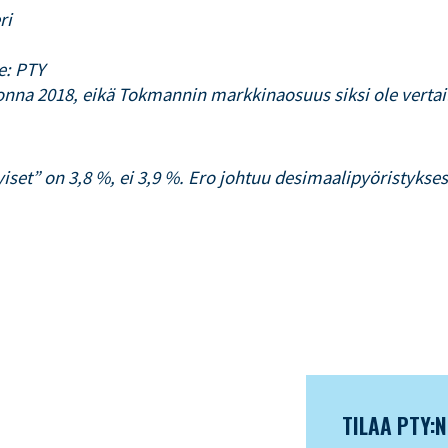
ri
e: PTY
onna 2018, eikä Tokmannin markkinaosuus siksi ole vertai
iset” on 3,8 %, ei 3,9 %. Ero johtuu desimaalipyöristykses
TILAA PTY: