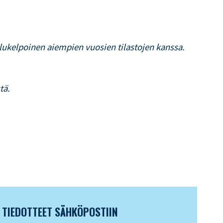
lukelpoinen aiempien vuosien tilastojen kanssa.
tä.
N TIEDOTTEET SÄHKÖPOSTIIN